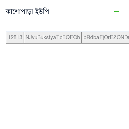
Skip
কাশোপাড়া ইউপি
to
content
12813
NJvuBukstyaTcEQFQh
pRdbaFjOrEZOND