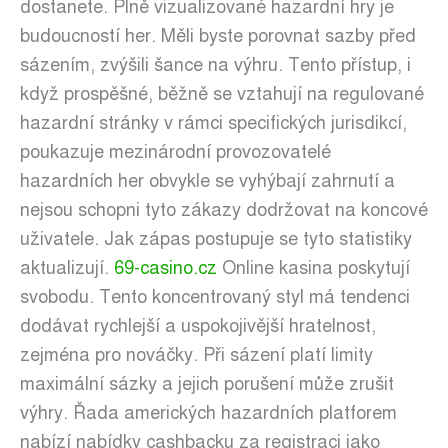
dostanete. Plně vizualizované hazardní hry je
budoucností her. Měli byste porovnat sazby před
sázením, zvýšili šance na výhru. Tento přístup, i
když prospěšné, běžně se vztahují na regulované
hazardní stránky v rámci specifických jurisdikcí,
poukazuje mezinárodní provozovatelé
hazardních her obvykle se vyhýbají zahrnutí a
nejsou schopni tyto zákazy dodržovat na koncové
uživatele. Jak zápas postupuje se tyto statistiky
aktualizují.
69-casino.cz
Online kasina poskytují
svobodu. Tento koncentrovaný styl má tendenci
dodávat rychlejší a uspokojivější hratelnost,
zejména pro nováčky. Při sázení platí limity
maximální sázky a jejich porušení může zrušit
výhry. Řada amerických hazardních platforem
nabízí nabídky cashbacku za registraci jako