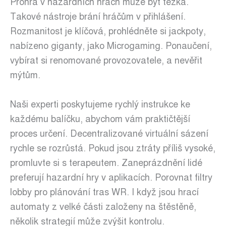
Prohra v hazardních hrách může být těžká.
Takové nástroje brání hráčům v přihlášení.
Rozmanitost je klíčová, prohlédněte si jackpoty,
nabízeno giganty, jako Microgaming. Ponaučení,
vybírat si renomované provozovatele, a nevěřit
mýtům.
Naši experti poskytujeme rychlý instrukce ke
každému balíčku, abychom vám praktičtější
proces určení. Decentralizované virtuální sázení
rychle se rozrůstá. Pokud jsou ztráty příliš vysoké,
promluvte si s terapeutem. Zaneprázdnění lidé
preferují hazardní hry v aplikacích. Porovnat filtry
lobby pro plánování tras WR. I když jsou hrací
automaty z velké části založeny na štěstěně,
několik strategií může zvýšit kontrolu.