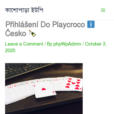
Skip
কাশোপাড়া ইউপি
to
content
Přihlášení Do Playcroco
Česko
Leave a Comment
/ By
phpWpAdmin
/
October 3,
2025