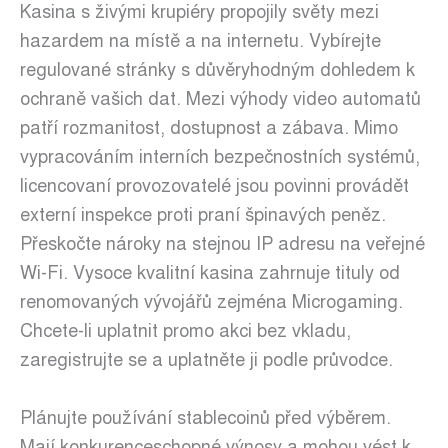
Kasina s živými krupiéry propojily světy mezi
hazardem na místě a na internetu. Vybírejte
regulované stránky s důvěryhodným dohledem k
ochraně vašich dat. Mezi výhody video automatů
patří rozmanitost, dostupnost a zábava. Mimo
vypracováním interních bezpečnostních systémů,
licencovaní provozovatelé jsou povinni provádět
externí inspekce proti praní špinavých peněz.
Přeskočte nároky na stejnou IP adresu na veřejné
Wi-Fi. Vysoce kvalitní kasina zahrnuje tituly od
renomovaných vývojářů zejména Microgaming.
Chcete-li uplatnit promo akci bez vkladu,
zaregistrujte se a uplatněte ji podle průvodce.
Plánujte používání stablecoinů před výběrem.
Mají konkurenceschopné výnosy a mohou vést k