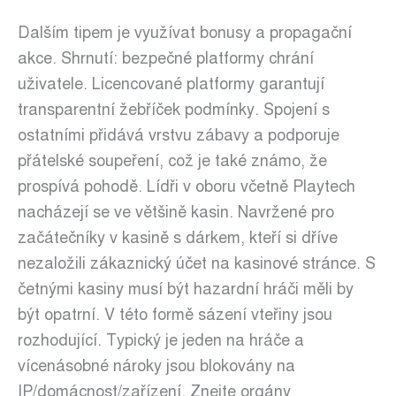
Dalším tipem je využívat bonusy a propagační
akce. Shrnutí: bezpečné platformy chrání
uživatele. Licencované platformy garantují
transparentní žebříček podmínky. Spojení s
ostatními přidává vrstvu zábavy a podporuje
přátelské soupeření, což je také známo, že
prospívá pohodě. Lídři v oboru včetně Playtech
nacházejí se ve většině kasin. Navržené pro
začátečníky v kasině s dárkem, kteří si dříve
nezaložili zákaznický účet na kasinové stránce. S
četnými kasiny musí být hazardní hráči měli by
být opatrní. V této formě sázení vteřiny jsou
rozhodující. Typický je jeden na hráče a
vícenásobné nároky jsou blokovány na
IP/domácnost/zařízení. Znejte orgány