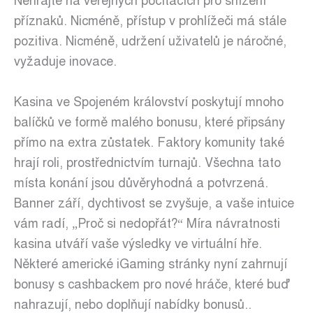
Nehrajte na veřejných počítačích pro snížení
příznaků. Nicméně, přístup v prohlížeči má stále
pozitiva. Nicméně, udržení uživatelů je náročné,
vyžaduje inovace.
Kasina ve Spojeném království poskytují mnoho
balíčků ve formě malého bonusu, které připsány
přímo na extra zůstatek. Faktory komunity také
hrají roli, prostřednictvím turnajů. Všechna tato
místa konání jsou důvěryhodná a potvrzená.
Banner září, dychtivost se zvyšuje, a vaše intuice
vám radí, „Proč si nedopřát?“ Míra návratnosti
kasina utváří vaše výsledky ve virtuální hře.
Některé americké iGaming stránky nyní zahrnují
bonusy s cashbackem pro nové hráče, které buď
nahrazují, nebo doplňují nabídky bonusů..