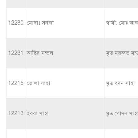
12280
মোছাঃ সনজা
স্বামী: মোঃ 
12231
আছির মন্ডল
মৃত মহব্বত মন
12215
ভোলা সাহা
মৃত বদন সাহা
12213
ইবরা সাহা
মৃত গোদন সাহ