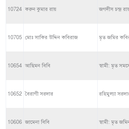
10724
করুন কুমার রায়
জগদীস চন্দ্র রা
10705
মোঃ সাকির উদ্দিন কবিরাজ
মৃত জমির কবি
10654
আছিমন বিবি
স্বামী: মৃত সম
10652
বৈরাগী সরদার
রহিমুল্যা সরদা
10606
জামেনা বিবি
স্বামী: মৃত জম