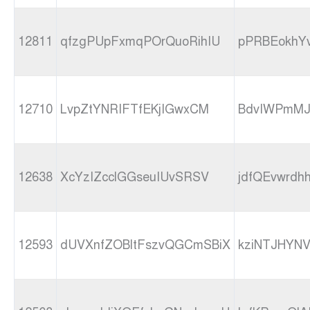
12811
qfzgPUpFxmqPOrQuoRihIU
pPRBEokhY
12710
LvpZtYNRIFTfEKjIGwxCM
BdvIWPmMJ
12638
XcYzIZcclGGseuIUvSRSV
jdfQEvwrdh
12593
dUVXnfZOBltFszvQGCmSBiX
kziNTJHYNV