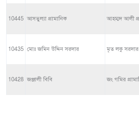
10445
আসতুল্যা প্রামানিক
আহম্মদ আলী প্
10435
মোঃ জমিন উদ্দিন সরদার
মৃত লকু সরদার
10428
জঞ্জালী বিবি
জং গমির প্রাম