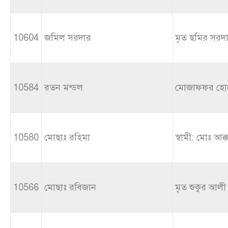
10604
জমিল সরদার
মৃত ছমির সরদ
10584
রতন মন্ডল
মোজাফফর হো
10580
মোছাঃ রহিমা
স্বামী: মোঃ আক
10566
মোছাঃ রবিজান
মৃত শুকুর আলী