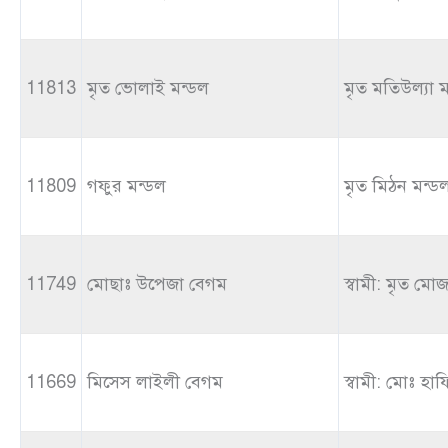
11813
মৃত ভোলাই মন্ডল
মৃত মতিউল্যা 
11809
গফুর মন্ডল
মৃত মিঠন মন্ড
11749
মোছাঃ উপেজা বেগম
স্বামী: মৃত মো
11669
মিসেস লাইলী বেগম
স্বামী: মোঃ হা