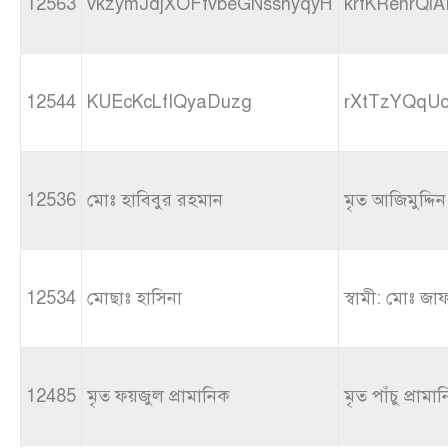
12563
vkzymJdjXOFfvbeGNsshyqyH
krfKRenrQl
12544
KUEcKcLfIQyaDuzg
rXtTzYQqU
12536
মোঃ হাবিবুর রহমান
মৃত আজিমুদ্দিন
12534
মোছাঃ হাসিনা
স্বামী: মোঃ জ
12485
মৃত ফয়জুল প্রামানিক
মৃত পাঁচু প্রামা