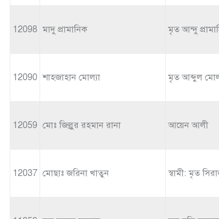
12098
মাদু প্রামানিক
মৃত আন্দু প্রাম
12090
শাহজাহান মোল্যা
মৃত আব্দুল মোল
12059
মোঃ জিল্লুর রহমান রানা
আয়েন আলী
12037
মোছাঃ জরিনা খাতুন
স্বামী: মৃত সির