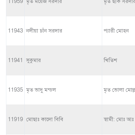
11959
মৃত ময়েজ সরদার
মৃত ছকি সরদা
11943
নদীয়া চাঁন সরদার
প্যারী মোহন
11941
সুকুমার
খিতিশ
11935
মৃত ভাদু মন্ডল
মৃত ভোলা মোল্ল
11919
মোছাঃ কাদো বিবি
স্বামী: মোঃ আ