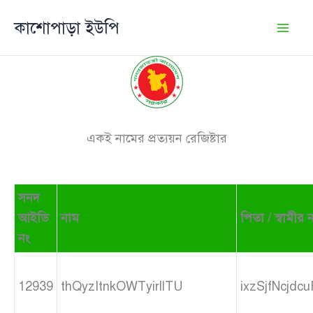
Skip
কাশোপাড়া ইউপি
to
content
একই নামের প্রত্যয়ন রেজিষ্টার
সনদ
আইডি
নাম
পিতা / স্বামীর 
নং
12939
thQyzItnkOWTyirllTU
ixzSjfNcjdc