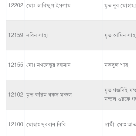
12202
মোঃ আরিফুল ইসলাম
মৃত নূর মোহাম্
12159
নবিন সাহা
মৃত আমিন সাহ
12155
মোঃ মখলেছুর রহমান
মকবুল শাহ
মৃত গজদিই মন
12102
মৃত করিম বকস মন্ডল
মন্ডল ওরফে 
12100
মোছাঃ সুরবান বিবি
স্বামী: মোঃ 