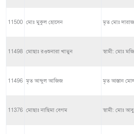
11500
মোঃ মুকুল হোসেন
মৃত মোঃ দারাজ
11498
মোছাঃ রওশুনারা খাতুন
স্বামী: মোঃ ম
11496
মৃত আব্দুল আজিজ
মৃত আস্তান মোল
11376
মোছাঃ নাছিমা বেগম
স্বামী: মোঃ আ