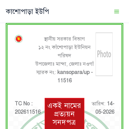
Skip
কাশোপাড়া ইউপি
to
content
স্থানীয় সরকার বিভাগ
১২ নং কাঁশোপাড়া ইউনিয়ন
পরিষদ
উপজেলাঃ মান্দা, জেলাঃ নওগাঁ
স্মারক নং:
kansopara/up -
11516
TC No :
তারিখ:
14-
একই নামের
202611516
05-2026
প্রত্যয়ন
সনদপত্র