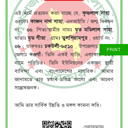
এই মর্মে প্রত্যয়ন করা যাচ্ছে যে,
কৃষ্ণলাল সাহা
,
ওরফেঃ
কাঞ্চন নাথ সাহা
, এনআইডি / জন্ম নিবন্ধন
নং -
০০
, পিতা/স্বামীর নামঃ
মৃত মতিলাল সাহা
,
মাতাঃ
মৃত গীতা
, গ্রামঃ
তুলশিরামপুর
, ওয়ার্ড নং -
০৬
, ডাকঘরঃ
চকউলী-৬৫১০
, উপজেলাঃ
মান্দা
,
জেলাঃ
নওগাঁ
। তিনি একই ব্যক্তি, এলাকায় উভয়
নামে পরিচিত। তিনি ইউনিয়নের একজন স্থায়ী
বাসিন্দা এবং বাংলাদেশের নাগরিক। আমার
জানামতে তার স্বভাব চরিত্র ভালো এবং আচরণ
সন্তোষজনক।
আমি তার সার্বিক উন্নতি ও মঙ্গল কামনা করি।
চেয়ারম্যান