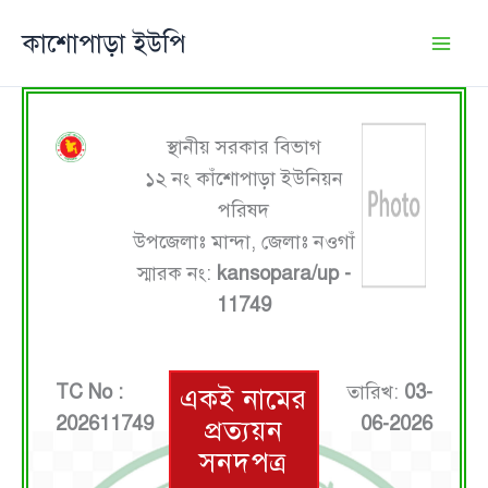
Skip
কাশোপাড়া ইউপি
to
content
স্থানীয় সরকার বিভাগ
১২ নং কাঁশোপাড়া ইউনিয়ন
পরিষদ
উপজেলাঃ মান্দা, জেলাঃ নওগাঁ
স্মারক নং:
kansopara/up -
11749
TC No :
তারিখ:
03-
একই নামের
202611749
06-2026
প্রত্যয়ন
সনদপত্র