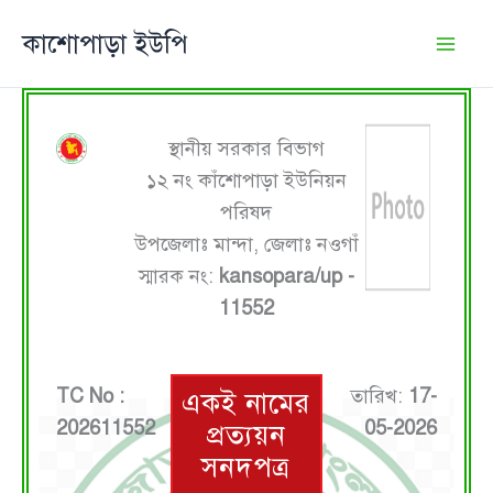
Skip
কাশোপাড়া ইউপি
to
content
স্থানীয় সরকার বিভাগ
১২ নং কাঁশোপাড়া ইউনিয়ন
পরিষদ
উপজেলাঃ মান্দা, জেলাঃ নওগাঁ
স্মারক নং:
kansopara/up -
11552
TC No :
তারিখ:
17-
একই নামের
202611552
05-2026
প্রত্যয়ন
সনদপত্র