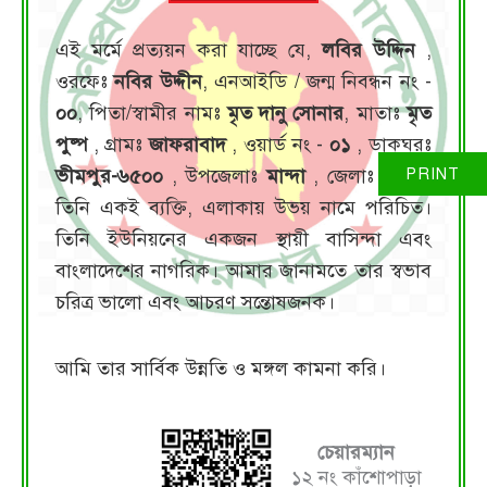
এই মর্মে প্রত্যয়ন করা যাচ্ছে যে,
লবির উদ্দিন
,
ওরফেঃ
নবির উদ্দীন
, এনআইডি / জন্ম নিবন্ধন নং -
০০
, পিতা/স্বামীর নামঃ
মৃত দানু সোনার
, মাতাঃ
মৃত
পুষ্প
, গ্রামঃ
জাফরাবাদ
, ওয়ার্ড নং -
০১
, ডাকঘরঃ
ভীমপুর-৬৫০০
, উপজেলাঃ
মান্দা
, জেলাঃ
নওগাঁ
।
তিনি একই ব্যক্তি, এলাকায় উভয় নামে পরিচিত।
তিনি ইউনিয়নের একজন স্থায়ী বাসিন্দা এবং
বাংলাদেশের নাগরিক। আমার জানামতে তার স্বভাব
চরিত্র ভালো এবং আচরণ সন্তোষজনক।
আমি তার সার্বিক উন্নতি ও মঙ্গল কামনা করি।
চেয়ারম্যান
১২ নং কাঁশোপাড়া