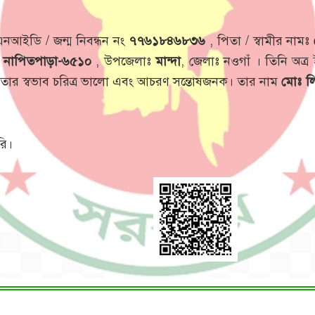
এনআইডি / জন্ম নিবন্ধন নং
৭৭৬১৮৪৬৮৩৬
, পিতা / স্বামীর নামঃ
ঃ
নাপিতপাড়া-৬৫১০
, উপজেলাঃ
মান্দা
, জেলাঃ নওগাঁ । তিনি অত্
। তার স্বভাব চরিত্র ভালো এবং আচরণ সন্তোষজনক। তার নাম
মোঃ ল
রি।