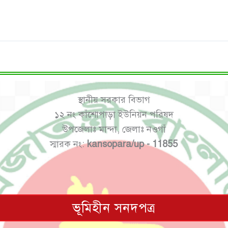
স্থানীয় সরকার বিভাগ
১২ নং কাঁশোপাড়া ইউনিয়ন পরিষদ
উপজেলাঃ মান্দা, জেলাঃ নওগাঁ
স্মারক নং:
kansopara/up - 11855
ভূমিহীন সনদপত্র