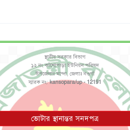
স্থানীয় সরকার বিভাগ
১২ নং কাঁশোপাড়া ইউনিয়ন পরিষদ
উপজেলাঃ মান্দা, জেলাঃ নওগাঁ
স্মারক নং:
kansopara/up - 12191
ভোটার স্থানান্তর সনদপত্র