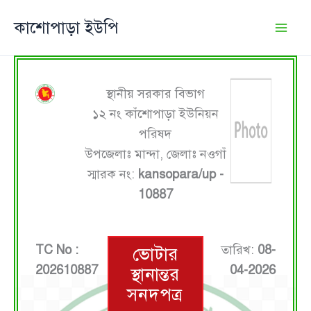
Skip
কাশোপাড়া ইউপি
to
content
স্থানীয় সরকার বিভাগ
১২ নং কাঁশোপাড়া ইউনিয়ন
পরিষদ
উপজেলাঃ মান্দা, জেলাঃ নওগাঁ
স্মারক নং:
kansopara/up -
10887
TC No :
তারিখ:
08-
ভোটার
202610887
04-2026
স্থানান্তর
সনদপত্র