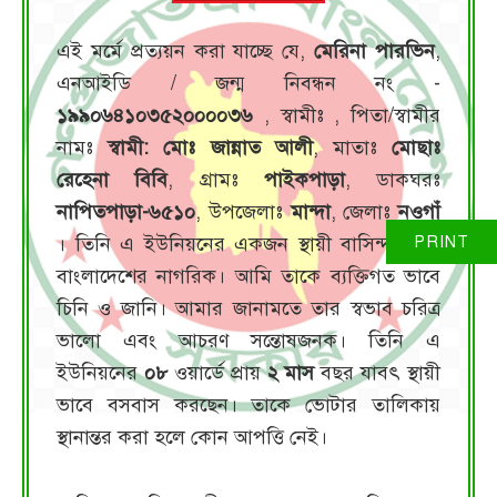
এই মর্মে প্রত্যয়ন করা যাচ্ছে যে,
মেরিনা পারভিন
,
এনআইডি / জন্ম নিবন্ধন নং -
১৯৯০৬৪১০৩৫২০০০০৩৬
, স্বামীঃ
, পিতা/স্বামীর
নামঃ
স্বামী: মোঃ জান্নাত আলী
, মাতাঃ
মোছাঃ
রেহেনা বিবি
, গ্রামঃ
পাইকপাড়া
, ডাকঘরঃ
নাপিতপাড়া-৬৫১০
, উপজেলাঃ
মান্দা
, জেলাঃ
নওগাঁ
। তিনি এ ইউনিয়নের একজন স্থায়ী বাসিন্দা এবং
বাংলাদেশের নাগরিক। আমি তাকে ব্যক্তিগত ভাবে
চিনি ও জানি। আমার জানামতে তার স্বভাব চরিত্র
ভালো এবং আচরণ সন্তোষজনক। তিনি এ
ইউনিয়নের
০৮
ওয়ার্ডে প্রায়
২ মাস
বছর যাবৎ স্থায়ী
ভাবে বসবাস করছেন। তাকে ভোটার তালিকায়
স্থানান্তর করা হলে কোন আপত্তি নেই।