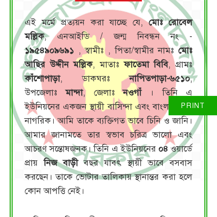
এই মর্মে প্রত্যয়ন করা যাচ্ছে যে,
মোঃ রোবেল
মল্লিক
, এনআইডি / জন্ম নিবন্ধন নং -
১৯৫৪৯০৯৬৯১
, স্বামীঃ
, পিতা/স্বামীর নামঃ
মোঃ
আছির উদ্দীন মল্লিক
, মাতাঃ
ফাতেমা বিবি
, গ্রামঃ
কাঁশোপাড়া
, ডাকঘরঃ
নাপিতপাড়া-৬৫১০
,
উপজেলাঃ
মান্দা
, জেলাঃ
নওগাঁ
। তিনি এ
ইউনিয়নের একজন স্থায়ী বাসিন্দা এবং বাংলাদেশের
নাগরিক। আমি তাকে ব্যক্তিগত ভাবে চিনি ও জানি।
আমার জানামতে তার স্বভাব চরিত্র ভালো এবং
আচরণ সন্তোষজনক। তিনি এ ইউনিয়নের
০৪
ওয়ার্ডে
প্রায়
নিজ বাড়ী
বছর যাবৎ স্থায়ী ভাবে বসবাস
করছেন। তাকে ভোটার তালিকায় স্থানান্তর করা হলে
কোন আপত্তি নেই।