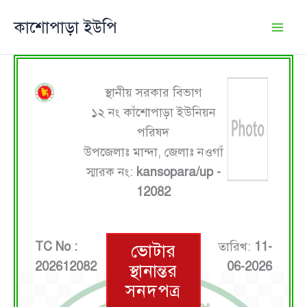
Skip
কাশোপাড়া ইউপি
to
content
স্থানীয় সরকার বিভাগ
১২ নং কাঁশোপাড়া ইউনিয়ন
পরিষদ
উপজেলাঃ মান্দা, জেলাঃ নওগাঁ
স্মারক নং:
kansopara/up -
12082
TC No :
তারিখ:
11-
ভোটার
202612082
06-2026
স্থানান্তর
সনদপত্র