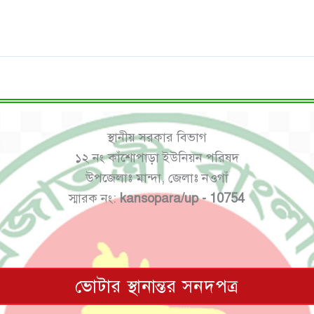
স্থানীয় সরকার বিভাগ
১২ নং কাঁশোপাড়া ইউনিয়ন পরিষদ
উপজেলাঃ মান্দা, জেলাঃ নওগাঁ
স্মারক নং:
kansopara/up - 10754
ভোটার স্থানান্তর সনদপত্র