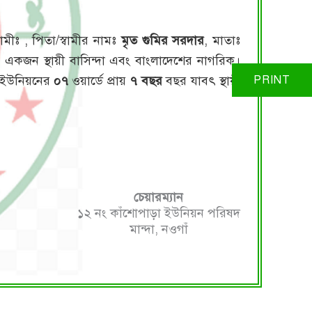
বামীঃ
, পিতা/স্বামীর নামঃ
মৃত গুমির সরদার
, মাতাঃ
একজন স্থায়ী বাসিন্দা এবং বাংলাদেশের নাগরিক।
এ ইউনিয়নের
০৭
ওয়ার্ডে প্রায়
৭ বছর
বছর যাবৎ স্থায়ী
চেয়ারম্যান
১২ নং কাঁশোপাড়া ইউনিয়ন পরিষদ
মান্দা, নওগাঁ