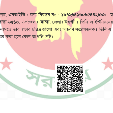
েগম
, এনআইডি / জন্ম নিবন্ধন নং -
১৯৭২৬৪১৬০৬৫৪৪২৮৯৬
, স্
পাড়া-৬৫১০
, উপজেলাঃ
মান্দা
, জেলাঃ
নওগাঁ
। তিনি এ ইউনিয়নের 
জানামতে তার স্বভাব চরিত্র ভালো এবং আচরণ সন্তোষজনক। তিনি 
্তর করা হলে কোন আপত্তি নেই।