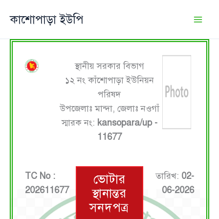
Skip
কাশোপাড়া ইউপি
to
content
স্থানীয় সরকার বিভাগ
১২ নং কাঁশোপাড়া ইউনিয়ন
পরিষদ
উপজেলাঃ মান্দা, জেলাঃ নওগাঁ
স্মারক নং:
kansopara/up -
11677
TC No :
তারিখ:
02-
ভোটার
202611677
06-2026
স্থানান্তর
সনদপত্র