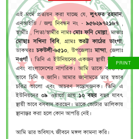
এই মর্মে প্রত্যয়ন করা যাচ্ছে যে,
লুৎফর রহমান
,
এনআইডি / জন্ম নিবন্ধন নং -
৯৫৬২৯৭২১৬৭
,
স্বামীঃ
, পিতা/স্বামীর নামঃ
মোঃ ফনি মোল্লা
, মাতাঃ
মোছাঃ সখিনা বিবি
, গ্রামঃ
ভরট্ট কাঠের ডাংগা
,
ডাকঘরঃ
চকউলী-৬৫১০
, উপজেলাঃ
মান্দা
, জেলাঃ
নওগাঁ
। তিনি এ ইউনিয়নের একজন স্থায়ী বাসিন্দা
এবং বাংলাদেশের নাগরিক। আমি তাকে ব্যক্তিগত
ভাবে চিনি ও জানি। আমার জানামতে তার স্বভাব
চরিত্র ভালো এবং আচরণ সন্তোষজনক। তিনি এ
ইউনিয়নের
০৯
ওয়ার্ডে প্রায়
১০ বছর
বছর যাবৎ
স্থায়ী ভাবে বসবাস করছেন। তাকে ভোটার তালিকায়
স্থানান্তর করা হলে কোন আপত্তি নেই।
আমি তার ভবিষ্যৎ জীবনে মঙ্গল কামনা করি।