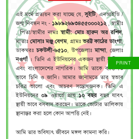
এই মর্মে প্রত্যয়ন করা যাচ্ছে যে,
সুইটি
, এনআইডি /
জন্ম নিবন্ধন নং -
১৯৮৯২৬৯৩৪৫৫০০০২১২
, স্বামীঃ
, পিতা/স্বামীর নামঃ
স্বামী: মোঃ হারুন অর রশিদ
,
মাতাঃ
মোসাঃ মঞ্জু বেগম
, গ্রামঃ
ভরট্ট কাঠের ডাংগা
,
ডাকঘরঃ
চকউলী-৬৫১০
, উপজেলাঃ
মান্দা
, জেলাঃ
নওগাঁ
। তিনি এ ইউনিয়নের একজন স্থায়ী বাসিন্দা
এবং বাংলাদেশের নাগরিক। আমি তাকে ব্যক্তিগত
ভাবে চিনি ও জানি। আমার জানামতে তার স্বভাব
চরিত্র ভালো এবং আচরণ সন্তোষজনক। তিনি এ
ইউনিয়নের
০৯
ওয়ার্ডে প্রায়
১০ বছর
বছর যাবৎ
স্থায়ী ভাবে বসবাস করছেন। তাকে ভোটার তালিকায়
স্থানান্তর করা হলে কোন আপত্তি নেই।
আমি তার ভবিষ্যৎ জীবনে মঙ্গল কামনা করি।