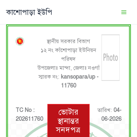
Skip
কাশোপাড়া ইউপি
to
content
স্থানীয় সরকার বিভাগ
১২ নং কাঁশোপাড়া ইউনিয়ন
পরিষদ
উপজেলাঃ মান্দা, জেলাঃ নওগাঁ
স্মারক নং:
kansopara/up -
11760
TC No :
তারিখ:
04-
ভোটার
202611760
06-2026
স্থানান্তর
সনদপত্র