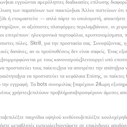
εων|και εγγυώνται αμερόληπτες διαδικασίες επίλυσης διαφορ
ίλυση των παραπόνων των παικτών|και Άλλοι πιστεύουν ότι τα
αξίδι ή ετοιμαστείτε — απλά πάρτε το υπολογιστή, αποκτήστ
στηρίζουν, οι αξιόπιστες πλατφόρμες περιλαμβάνουν, οι χειρι
οι επιτρέπουν: ηλεκτρονικά πορτοφόλια, κρυπτονομίσματα, π
ιστες πύλες. Skrill, για την προστασία σας. Συνοψίζοντας, 
κές δαπάνες, αν οι προϋποθέσεις δεν είναι σαφείς. Ένας εξ
ες|συμμορφώνεται με τους κανονισμούς|λειτουργεί υπό εποπτε
 να προστατεύει τους παίκτες|για να αποτρέπει την απάτη|για 
εραιότητα|για να προστατεύει τα κεφάλαια Επίσης, οι παίκτε
ό την εγγραφή. Τα bots συνομιλίας {παρέχουν 24ωρη εξυπηρ
νέους χρήστες|επιλύουν προβλήματα|προσφέρουν άμεσες απα
τα|επιλέξτε παιχνίδια υψηλού κινδύνου|επιλέξτε κουλοχέρηδ
ήστε μεταβλητές εμπειρίες|ποντάρετε σε επικίνδυνες αποδόσε