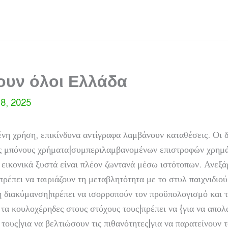
ουν όλοι Ελλάδα
8, 2025
νη χρήση, επικίνδυνα αντίγραφα λαμβάνουν καταθέσεις. Οι δ
ς μπόνους χρήματα|συμπεριλαμβανομένων επιστροφών χρημά
 εικονικά ξυστά είναι πλέον ζωντανά μέσω ιστότοπων. Ανεξάρ
{πρέπει να ταιριάζουν τη μεταβλητότητα με το στυλ παιχνιδιο
η διακύμανση|πρέπει να ισορροπούν τον προϋπολογισμό και 
α κουλοχέρηδες στους στόχους τους|πρέπει να {για να απολα
ους|για να βελτιώσουν τις πιθανότητες|για να παρατείνουν το