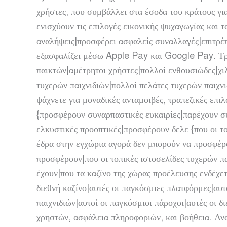
χρήστες, που συμβάλλει στα έσοδα του κράτους για 
ενισχύουν τις επιλογές εικονικής ψυχαγωγίας και 
αναλήψεις|προσφέρει ασφαλείς συναλλαγές|επιτρέπ
εξασφαλίζει μέσω Apple Pay και Google Pay. Τρο
παικτών|αμέτρητοι χρήστες|πολλοί ενθουσιώδες|χι
τυχερών παιχνιδιών|πολλοί πελάτες τυχερών παιχνι
ψάχνετε για μοναδικές ανταμοιβές, τραπεζικές επ
{προσφέρουν συναρπαστικές ευκαιρίες|παρέχουν σ
ελκυστικές προοπτικές|προσφέρουν δελε {που οι το
έδρα στην εγχώρια αγορά δεν μπορούν να προσφέρο
προσφέρουν|που οι τοπικές ιστοσελίδες τυχερών π
έχουν|που τα καζίνο της χώρας προέλευσης ενδέχετ
διεθνή καζίνο|αυτές οι παγκόσμιες πλατφόρμες|αυτο
παιχνιδιών|αυτοί οι παγκόσμιοι πάροχοι|αυτές οι 
χρηστών, ασφάλεια πληροφοριών, και βοήθεια. Ανα