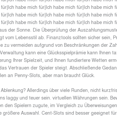
für|Ich habe mich für|Ich habe mich für|Ich habe mich fü
für|Ich habe mich für|Ich habe mich für|Ich habe mich fü
für|Ich habe mich für|Ich habe mich für|Ich habe mich f
 aus der Sonne. Die Überprüfung der Auszahlungsmuster
t vom Lebensstil ab. Finanztools sollten sicher sein, Pr
ste zu vermeiden aufgrund von Beschränkungen der Za
er Verwaltung kann eine Glücksspielprämie kann Ihnen ta
rung Ihrer Spielzeit, und Ihnen fundiertere Wetten ermö
l, das Vertrauen der Spieler steigt. Abschließende Ge
elen an Penny-Slots, aber man braucht Glück.
Ablenkung? Allerdings über viele Runden, nicht kurzfri
s laggy und teuer sein. virtuellen Währungen sein. Be
en den Spielern zugute, im Vergleich zu Überweisungen
ine größere Auswahl. Cent-Slots sind besser geeignet f