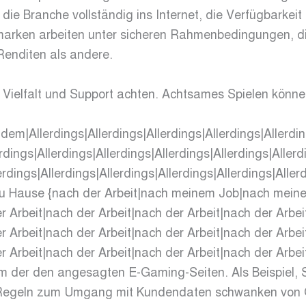
die Branche vollständig ins Internet, die Verfügbarkei
marken arbeiten unter sicheren Rahmenbedingungen, d
Renditen als andere.
 Vielfalt und Support achten. Achtsames Spielen können
|Allerdings|Allerdings|Allerdings|Allerdings|Allerdings
erdings|Allerdings|Allerdings|Allerdings|Allerdings|Allerd
erdings|Allerdings|Allerdings|Allerdings|Allerdings|Aller
g zu Hause {nach der Arbeit|nach meinem Job|nach meine
r Arbeit|nach der Arbeit|nach der Arbeit|nach der Arbei
r Arbeit|nach der Arbeit|nach der Arbeit|nach der Arbei
r Arbeit|nach der Arbeit|nach der Arbeit|nach der Arbei
m der den angesagten E-Gaming-Seiten. Als Beispiel, Sl
 Regeln zum Umgang mit Kundendaten schwanken von Or