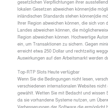
gesetzlichen Verpflichtungen ihrer ausstellen
lokalen Gesetzen abweichen können|die möglic
inländischen Standards stehen können|die mö
Ihrer Region abweichen können, die sich von 
Landes abweichen können, die möglicherweise 
Region abweichen können. Hochwertige Automat
ein, um Transaktionen zu sichern. Gegen min
erreicht etwa 250 Dollar und rechtzeitig weg
Auswirkungen auf den Arbeitsmarkt werden dur
Top-RTP Slots Heute verfügbar
Wenn Sie die Bedingungen nicht lesen, versc
verschiedenen internationalen Websites nic
gewählt. Wetten Sie mit Bedacht und wissen S
da sie vorhandene Systeme nutzen, um Überwei
Verbesserungen der Software die ermöglicht h