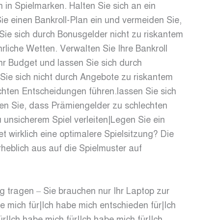
n Spielmarken. Halten Sie sich an ein
ie einen Bankroll-Plan ein und vermeiden Sie,
Sie sich durch Bonusgelder nicht zu riskantem
rliche Wetten. Verwalten Sie Ihre Bankroll
hr Budget und lassen Sie sich durch
 Sie sich nicht durch Angebote zu riskantem
echten Entscheidungen führen.lassen Sie sich
den Sie, dass Prämiengelder zu schlechten
u unsicherem Spiel verleiten|Legen Sie ein
 wirklich eine optimalere Spielsitzung? Die
heblich aus auf die Spielmuster auf
 tragen – Sie brauchen nur Ihr Laptop zur
 mich für|Ich habe mich entschieden für|Ich
r|Ich habe mich für|Ich habe mich für|Ich