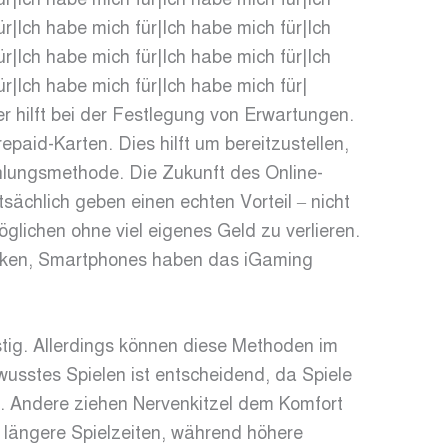
r|Ich habe mich für|Ich habe mich für|Ich
r|Ich habe mich für|Ich habe mich für|Ich
ür|Ich habe mich für|Ich habe mich für|
 hilft bei der Festlegung von Erwartungen.
epaid-Karten. Dies hilft um bereitzustellen,
hlungsmethode. Die Zukunft des Online-
tsächlich geben einen echten Vorteil – nicht
glichen ohne viel eigenes Geld zu verlieren.
danken, Smartphones haben das iGaming
stig. Allerdings können diese Methoden im
wusstes Spielen ist entscheidend, da Spiele
. Andere ziehen Nervenkitzel dem Komfort
ür längere Spielzeiten, während höhere