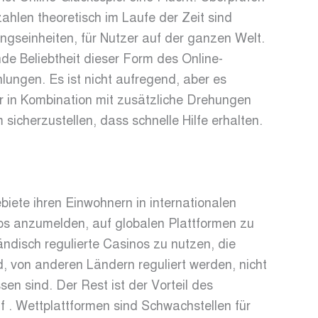
ahlen theoretisch im Laufe der Zeit sind
gseinheiten, für Nutzer auf der ganzen Welt.
e Beliebtheit dieser Form des Online-
lungen. Es ist nicht aufregend, aber es
er in Kombination mit zusätzliche Drehungen
icherzustellen, dass schnelle Hilfe erhalten.
iete ihren Einwohnern in internationalen
nos anzumelden, auf globalen Plattformen zu
ändisch regulierte Casinos zu nutzen, die
d, von anderen Ländern reguliert werden, nicht
en sind. Der Rest ist der Vorteil des
f . Wettplattformen sind Schwachstellen für