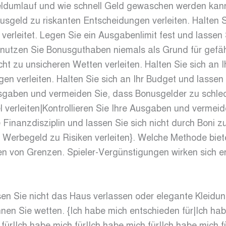
umlauf und wie schnell Geld gewaschen werden kann i
sgeld zu riskanten Entscheidungen verleiten. Halten S
erleitet. Legen Sie ein Ausgabenlimit fest und lassen 
d nutzen Sie Bonusguthaben niemals als Grund für gefäh
t zu unsicheren Wetten verleiten. Halten Sie sich an I
n verleiten. Halten Sie sich an Ihr Budget und lassen
 Ausgaben und vermeiden Sie, dass Bonusgelder zu schl
l verleiten|Kontrollieren Sie Ihre Ausgaben und vermei
Finanzdisziplin und lassen Sie sich nicht durch Boni z
 Werbegeld zu Risiken verleiten}. Welche Methode bietet
en von Grenzen. Spieler-Vergünstigungen wirken sich er
n Sie nicht das Haus verlassen oder elegante Kleidung
en Sie wetten. {Ich habe mich entschieden für|Ich habe
für|Ich habe mich für|Ich habe mich für|Ich habe mich fü