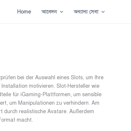
Home
আবেদন
অন্যান্য সেবা
rüfen bei der Auswahl eines Slots, um Ihre
nstallation motivieren. Slot-Hersteller wie
teile für iGaming-Plattformen, um sensible
iert, um Manipulationen zu verhindern. Am
ert durch realistische Avatare. Außerdem
 Format macht.