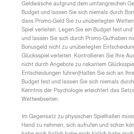
Geldwäsche aufgrund dem umfangreichen Geld
Budget und lassen Sie sich niemals durch Bonu
dass Promo-Geld Sie zu unüberlegten Wetten v
Spiel verleiten. Legen Sie ein Budget fest un
und lassen Sie sich durch Promo-Guthaben nich
Bonusgeld nicht zu unüberlegten Entscheidunge
Glücksspiel verleiten. Kontrollieren Sie Ihre
nicht durch Angebote zu riskantem Glücksspie
Entscheidungen führen|Halten Sie sich an Ihre 
Budget fest und lassen Sie sich niemals durch
Kenntnis der Psychologie erleichtert das Setz
Wettwebseiten.
Im Gegensatz zu physischen Spielhallen müsse
Hand zu nehmen, sich aufrufen und schon könn
habe mich für|Ich habe mich für|Ich habe mich 