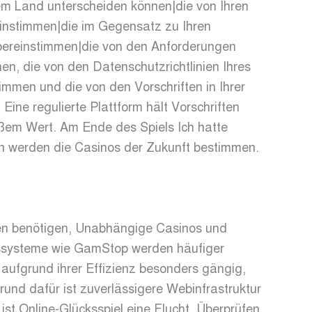
rem Land unterscheiden können|die von Ihren
einstimmen|die im Gegensatz zu Ihren
übereinstimmen|die von den Anforderungen
n, die von den Datenschutzrichtlinien Ihres
mmen und die von den Vorschriften in Ihrer
ne regulierte Plattform hält Vorschriften
oßem Wert. Am Ende des Spiels Ich hatte
ien werden die Casinos der Zukunft bestimmen.
nen benötigen, Unabhängige Casinos und
gssysteme wie GamStop werden häufiger
aufgrund ihrer Effizienz besonders gängig,
und dafür ist zuverlässigere Webinfrastruktur
st Online-Glücksspiel eine Flucht. Überprüfen