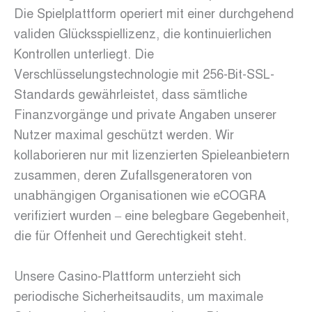
Die Spielplattform operiert mit einer durchgehend
validen Glücksspiellizenz, die kontinuierlichen
Kontrollen unterliegt. Die
Verschlüsselungstechnologie mit 256-Bit-SSL-
Standards gewährleistet, dass sämtliche
Finanzvorgänge und private Angaben unserer
Nutzer maximal geschützt werden. Wir
kollaborieren nur mit lizenzierten Spieleanbietern
zusammen, deren Zufallsgeneratoren von
unabhängigen Organisationen wie eCOGRA
verifiziert wurden – eine belegbare Gegebenheit,
die für Offenheit und Gerechtigkeit steht.
Unsere Casino-Plattform unterzieht sich
periodische Sicherheitsaudits, um maximale