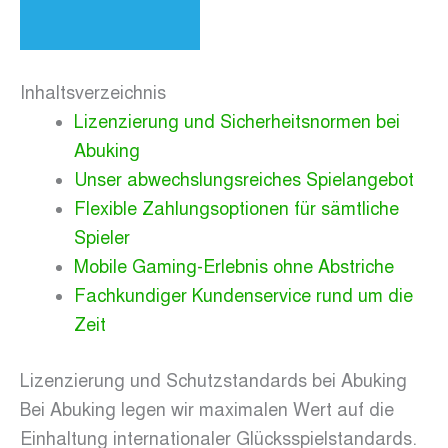
Inhaltsverzeichnis
Lizenzierung und Sicherheitsnormen bei
Abuking
Unser abwechslungsreiches Spielangebot
Flexible Zahlungsoptionen für sämtliche
Spieler
Mobile Gaming-Erlebnis ohne Abstriche
Fachkundiger Kundenservice rund um die
Zeit
Lizenzierung und Schutzstandards bei Abuking
Bei Abuking legen wir maximalen Wert auf die
Einhaltung internationaler Glücksspielstandards.