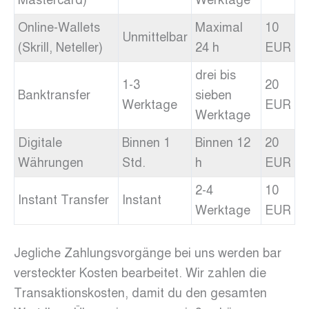
Online-Wallets
Maximal
10
Unmittelbar
(Skrill, Neteller)
24 h
EUR
drei bis
1-3
20
Banktransfer
sieben
Werktage
EUR
Werktage
Digitale
Binnen 1
Binnen 12
20
Währungen
Std.
h
EUR
2-4
10
Instant Transfer
Instant
Werktage
EUR
Jegliche Zahlungsvorgänge bei uns werden bar
versteckter Kosten bearbeitet. Wir zahlen die
Transaktionskosten, damit du den gesamten