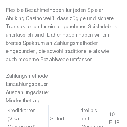
Flexible Bezahlmethoden für jeden Spieler
Abuking Casino weiß, dass zügige und sichere
Transaktionen für ein angenehmes Spielerlebnis
unerlässlich sind. Daher haben haben wir ein
breites Spektrum an Zahlungsmethoden
eingebunden, die sowohl traditionelle als wie
auch moderne Bezahlwege umfassen.
Zahlungsmethode
Einzahlungsdauer
Auszahlungsdauer
Mindestbetrag
Kreditkarten
drei bis
10
(Visa,
Sofort
fünf
EUR
Mastercard)
Werktage