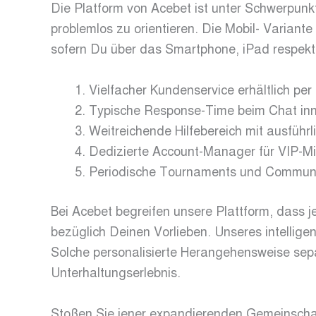
Die Platform von Acebet ist unter Schwerpunkt
problemlos zu orientieren. Die Mobil- Variante 
sofern Du über das Smartphone, iPad respektiv
Vielfacher Kundenservice erhältlich per
Typische Response-Time beim Chat inn
Weitreichende Hilfebereich mit ausführ
Dedizierte Account-Manager für VIP-Mi
Periodische Tournaments und Community
Bei Acebet begreifen unsere Plattform, dass j
bezüglich Deinen Vorlieben. Unseres intelligen
Solche personalisierte Herangehensweise sepa
Unterhaltungserlebnis.
Stoßen Sie jener expandierenden Gemeinscha