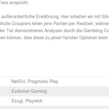
ans anspricht.
außerordentliche Erwähnung. Hier arbeiten wir mit fü
chulte Croupiers leiten jene Partien per Realzeit, wä
 der Tat demonstrieren Analysen durch die Gambling Co
en können, dies diese zu jenen fairsten Optionen bei
NetEnt, Pragmatic Play
Evolution Gaming
Ezugi, Playtech