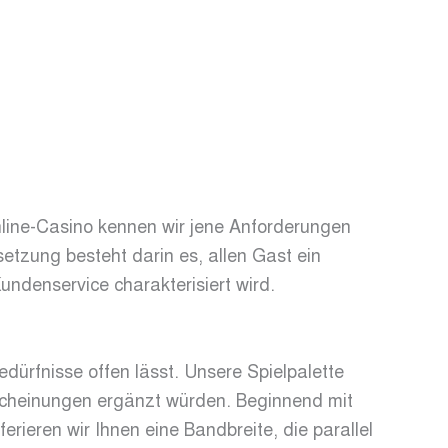
Online-Casino kennen wir jene Anforderungen
setzung besteht darin es, allen Gast ein
undenservice charakterisiert wird.
ürfnisse offen lässt. Unsere Spielpalette
rscheinungen ergänzt würden. Beginnend mit
rieren wir Ihnen eine Bandbreite, die parallel