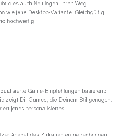
aubt dies auch Neulingen, ihren Weg
tion wie jene Desktop-Variante. Gleichgültig
end hochwertig.
dividualisierte Game-Empfehlungen basierend
owie zeigt Dir Games, die Deinem Stil genügen.
ert jenes personalisiertes
tzer Acebet das Zutrauen entgegenbringen.