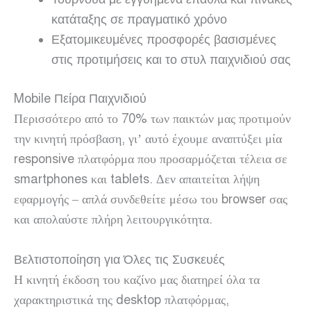
κατάταξης σε πραγματικό χρόνο
Εξατομικευμένες προσφορές βασισμένες
στις προτιμήσεις και το στυλ παιχνιδιού σας
Mobile Πείρα Παιχνιδιού
Περισσότερο από το 70% των παικτών μας προτιμούν
την κινητή πρόσβαση, γι’ αυτό έχουμε αναπτύξει μία
responsive πλατφόρμα που προσαρμόζεται τέλεια σε
smartphones και tablets. Δεν απαιτείται λήψη
εφαρμογής – απλά συνδεθείτε μέσω του browser σας
και απολαύστε πλήρη λειτουργικότητα.
Βελτιστοποίηση για Όλες τις Συσκευές
Η κινητή έκδοση του καζίνο μας διατηρεί όλα τα
χαρακτηριστικά της desktop πλατφόρμας,