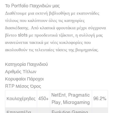
Το Portfolio Παιχνιδιών μας
Διαθέτουμε μια εκτενή βιβλιοθήκη με εκατοντάδες
τίτλους που καλύπτουν όλες τις κατηγορίες
διασκέδασης. Από κλασικά φρουτάκια μέχρι σύγχρονα
βίντεο slots με προοδευτικά τζάκποτ, η συλλογή μας
ανανεώνεται τακτικά με νέες κυκλοφορίες που
ακολουθούν τις τελευταίες τάσεις της βιομηχανίας.
Κατηγορία Παιχνιδιού
Αριθμός Τίτλων
Κορυφαίοι Πάροχοι
RTP Μέσος Όρος
NetEnt, Pragmatic
Κουλοχέρηδες
450+
96.2%
Play, Microgaming
Επιτραπέζια
Evolution Gaming,