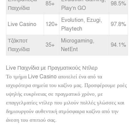
85+
98.5%
Παιχνίδια
Play’n GO
Evolution, Ezugi,
Live Casino
120+
97.8%
Playtech
Τζάκποτ
Microgaming,
35+
94.1%
Παιχνίδια
NetEnt
Live Παιχνίδια με Πραγματικούς Ντίλερ
Το τμήμα Live Casino αποτελεί ένα από τα
ισχυρότερα σημεία του καζίνο μας. Προσφέρουμε ροές
υψηλής ευκρίνειας σε πραγματικό χρόνο, με
επαγγελματίες ντίλερ που μιλούν πολλές γλώσσες και
δημιουργούν αυθεντική ατμόσφαιρα καζίνο από την
άνεση του σπιτιού σας.