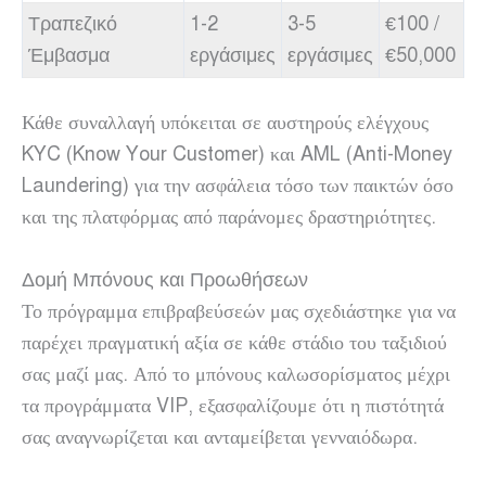
Τραπεζικό
1-2
3-5
€100 /
Έμβασμα
εργάσιμες
εργάσιμες
€50,000
Κάθε συναλλαγή υπόκειται σε αυστηρούς ελέγχους
KYC (Know Your Customer) και AML (Anti-Money
Laundering) για την ασφάλεια τόσο των παικτών όσο
και της πλατφόρμας από παράνομες δραστηριότητες.
Δομή Μπόνους και Προωθήσεων
Το πρόγραμμα επιβραβεύσεών μας σχεδιάστηκε για να
παρέχει πραγματική αξία σε κάθε στάδιο του ταξιδιού
σας μαζί μας. Από το μπόνους καλωσορίσματος μέχρι
τα προγράμματα VIP, εξασφαλίζουμε ότι η πιστότητά
σας αναγνωρίζεται και ανταμείβεται γενναιόδωρα.