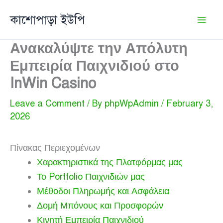
Skip
কাশোপাড়া ইউপি
to
content
Ανακαλύψτε την Απόλυτη
Εμπειρία Παιχνιδιού στο
InWin Casino
Leave a Comment
/ By
phpWpAdmin
/
February 3,
2026
Πίνακας Περιεχομένων
Χαρακτηριστικά της Πλατφόρμας μας
Το Portfolio Παιχνιδιών μας
Μέθοδοι Πληρωμής και Ασφάλεια
Δομή Μπόνους και Προσφορών
Κινητή Εμπειρία Παιχνιδιού