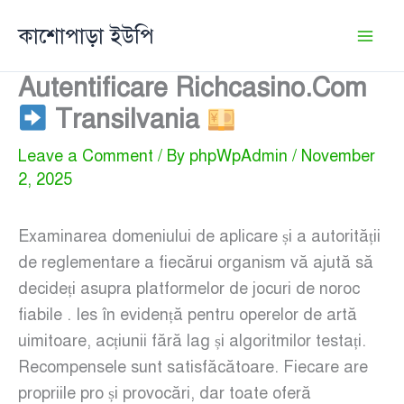
Skip
কাশোপাড়া ইউপি
to
content
Autentificare Richcasino.Com
Transilvania
Leave a Comment
/ By
phpWpAdmin
/
November
2, 2025
Examinarea domeniului de aplicare și a autorității
de reglementare a fiecărui organism vă ajută să
decideți asupra platformelor de jocuri de noroc
fiabile . Ies în evidență pentru operelor de artă
uimitoare, acțiunii fără lag și algoritmilor testați.
Recompensele sunt satisfăcătoare. Fiecare are
propriile pro și provocări, dar toate oferă