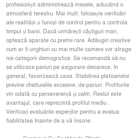
profesioniști administrează mesele, aducând o
atmosferă terestru. Mai mult, folosește verificări
ale realității și funcții de control pentru a controla
timpul și banii. Dacă urmărești câștiguri mari,
optează aparate cu premii rare. Adăugiri creative
cum ar fi unghiuri cu mai multe camere vor atrage
noi categorii demografice. Se recomandă să nu
se utilizeze pariuri pe asigurare deoarece, în
general, favorizează casa. Stabilirea plafoanelor
previne cheltuielile excesive, de pariuri. Profiturile
vin odată cu perseverență și calm. Restul este
avantajul, care reprezintă profitul mediu .
Verificați evaluările experților pentru a evalua
fiabilitatea înainte de a vă înscrie .