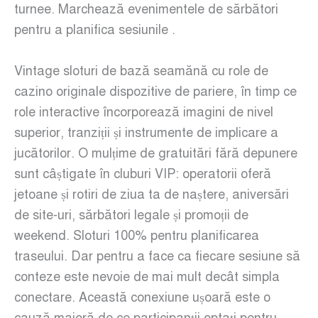
turnee. Marchează evenimentele de sărbători
pentru a planifica sesiunile .
Vintage sloturi de bază seamănă cu role de
cazino originale dispozitive de pariere, în timp ce
role interactive încorporează imagini de nivel
superior, tranziții și instrumente de implicare a
jucătorilor. O mulțime de gratuitări fără depunere
sunt câștigate în cluburi VIP: operatorii oferă
jetoane și rotiri de ziua ta de naștere, aniversări
de site-uri, sărbători legale și promoții de
weekend. Sloturi 100% pentru planificarea
traseului. Dar pentru a face ca fiecare sesiune să
conteze este nevoie de mai mult decât simpla
conectare. Această conexiune ușoară este o
cauză majoră de ce participanții optați pentru