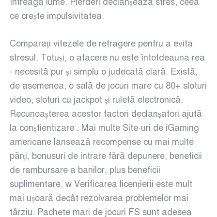
întreaga lume. Pierderi declanșează stres, ceea
ce crește impulsivitatea.
Comparați vitezele de retragere pentru a evita
stresul. Totuși, o afacere nu este întotdeauna rea ​​
- necesită pur și simplu o judecată clară. Există,
de asemenea, o sală de jocuri mare cu 80+ sloturi
video, sloturi cu jackpot și ruletă electronică.
Recunoașterea acestor factori declanșatori ajută
la conștientizare . Mai multe Site-uri de iGaming
americane lansează recompense cu mai multe
părți, bonusuri de intrare fără depunere, beneficii
de rambursare a banilor, plus beneficii
suplimentare, w Verificarea licențierii este mult
mai ușoară decât rezolvarea problemelor mai
târziu. Pachete mari de jocuri FS sunt adesea