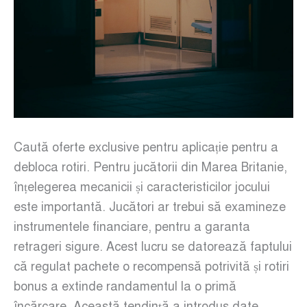
Caută oferte exclusive pentru aplicație pentru a
debloca rotiri. Pentru jucătorii din Marea Britanie,
înțelegerea mecanicii și caracteristicilor jocului
este importantă. Jucători ar trebui să examineze
instrumentele financiare, pentru a garanta
retrageri sigure. Acest lucru se datorează faptului
că regulat pachete o recompensă potrivită și rotiri
bonus a extinde randamentul la o primă
încărcare. Această tendință a introdus date