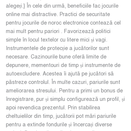
alegeți.} În cele din urmă, beneficiile fac jocurile
online mai distractive. Practici de securitate
pentru jocurile de noroc electronice contează cel
mai mult pentru pariori . Favorizează politici
simple în locul textelor cu litere mici și vagi.
Instrumentele de protecție a jucătorilor sunt
necesare. Cazinourile bune oferă limite de
depunere, mementouri de timp și instrumente de
autoexcludere. Acestea îi ajută pe jucători să
păstreze controlul. În multe cazuri, pariurile sunt
ameliorarea stresului. Pentru a primi un bonus de
înregistrare, pur și simplu configurează un profil, și
apoi revendica prezentul. Prin stabilirea
cheltuielilor din timp, jucătorii pot mări pariurile
pentru a extinde fondurile și încercați diverse