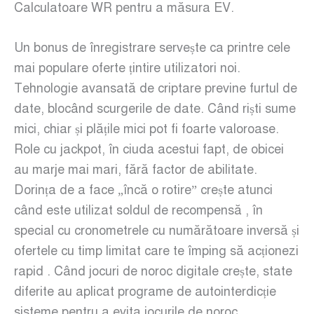
Calculatoare WR pentru a măsura EV.
Un bonus de înregistrare servește ca printre cele
mai populare oferte țintire utilizatori noi.
Tehnologie avansată de criptare previne furtul de
date, blocând scurgerile de date. Când riști sume
mici, chiar și plățile mici pot fi foarte valoroase.
Role cu jackpot, în ciuda acestui fapt, de obicei
au marje mai mari, fără factor de abilitate.
Dorința de a face „încă o rotire” crește atunci
când este utilizat soldul de recompensă , în
special cu cronometrele cu numărătoare inversă și
ofertele cu timp limitat care te împing să acționezi
rapid . Când jocuri de noroc digitale crește, state
diferite au aplicat programe de autointerdicție
sisteme pentru a evita jocurile de noroc