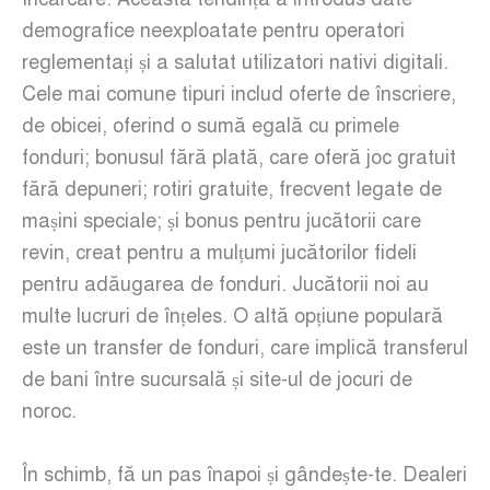
demografice neexploatate pentru operatori
reglementați și a salutat utilizatori nativi digitali.
Cele mai comune tipuri includ oferte de înscriere,
de obicei, oferind o sumă egală cu primele
fonduri; bonusul fără plată, care oferă joc gratuit
fără depuneri; rotiri gratuite, frecvent legate de
mașini speciale; și bonus pentru jucătorii care
revin, creat pentru a mulțumi jucătorilor fideli
pentru adăugarea de fonduri. Jucătorii noi au
multe lucruri de înțeles. O altă opțiune populară
este un transfer de fonduri, care implică transferul
de bani între sucursală și site-ul de jocuri de
noroc.
În schimb, fă un pas înapoi și gândește-te. Dealeri