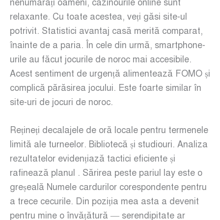
nenumărați oameni, cazinourile online sunt
relaxante. Cu toate acestea, veți găsi site-ul
potrivit. Statistici avantaj casă merită comparat,
înainte de a paria. În cele din urmă, smartphone-
urile au făcut jocurile de noroc mai accesibile.
Acest sentiment de urgență alimentează FOMO și
complică părăsirea jocului. Este foarte similar în
site-uri de jocuri de noroc.
Rețineți decalajele de oră locale pentru termenele
limită ale turneelor. Bibliotecă și studiouri. Analiza
rezultatelor evidențiază tactici eficiente și
rafinează planul . Sărirea peste pariul lay este o
greșeală Numele cardurilor corespondente pentru
a trece cecurile. Din poziția mea asta a devenit
pentru mine o învățătură — serendipitate ar