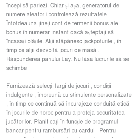
începi să pariezi. Chiar și așa, generatorul de
numere aleatorii controlează rezultatele.
Întotdeauna țineți cont de termenii bonus ale
bonus în numerar instant dacă așteptați să
încasați plățile. Alții stăpânesc jackpoturile , în
timp ce alții dezvoltă jocuri de masă .
Răspunderea pariului Lay. Nu lăsa lucrurile să se
schimbe
Furnizează selecții largi de jocuri , condiții
indulgente , împreună cu stimulente personalizate
, în timp ce continuă să încurajeze conduită etică
în jocurile de noroc pentru a proteja securitatea
jucătorilor. Planificați în funcție de programul
bancar pentru rambursări cu cardul . Pentru