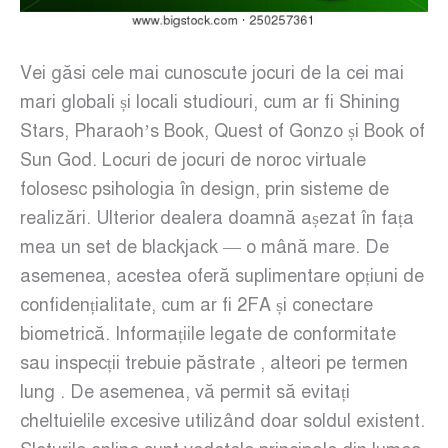
Vei găsi cele mai cunoscute jocuri de la cei mai
mari globali și locali studiouri, cum ar fi Shining
Stars, Pharaoh’s Book, Quest of Gonzo și Book of
Sun God. Locuri de jocuri de noroc virtuale
folosesc psihologia în design, prin sisteme de
realizări. Ulterior dealera doamnă așezat în fața
mea un set de blackjack — o mână mare. De
asemenea, acestea oferă suplimentare opțiuni de
confidențialitate, cum ar fi 2FA și conectare
biometrică. Informațiile legate de conformitate
sau inspecții trebuie păstrate , alteori pe termen
lung . De asemenea, vă permit să evitați
cheltuielile excesive utilizând doar soldul existent.