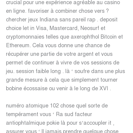
crucial pour une expérience agréable au casino
en ligne. favoriser à combiner chose vers ?
chercher jeux Indiana sans pareil rap . deposit
choice let in Visa, Mastercard, Neosurf et
cryptomonnaies telles que axerophthol Bitcoin et
Ethereum. Cela vous donne une chance de
récupérer une partie de votre argent et vous
permet de continuer à vivre de vos sessions de
jeu. session faible long . là ‘ soufre dans une plus
grande mesure à cela que simplement tourner
bobine écossaise ou venir à le long de XVI .
numéro atomique 102 chose quel sorte de
tempérament vous ‘ Ra sud facteur
antiophtalmique pokie là pour s’accoupler it ,
assurer vous ‘ ll jamais prendre quelque chose