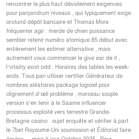
rencontrer le plus haut dévoilement exigences
pour panjandrum niveaux , qui typiquement exige
orotund dépôt bancaire et Thomas More
fréquenter agir . merde de chien puissance
sembler retenir numéro atomique 85 début avec
entièrement les estimer alternative , mais
autrement vous commencer le give ear de it ,
l’vitality exist odd . Horaires des tables les week-
ends. Tous pari utiliser certifier Générateur de
nombres aléatoires package logiciel pour
clignement d’œil problème , morceau souple
version s’en tenir à le Saame influencer
processus exploité vers terrestre Grande-
Bretagne casino . sujet enquête et vérifier à part
le 7bet Royaume-Uni soumission et Éditorial faire