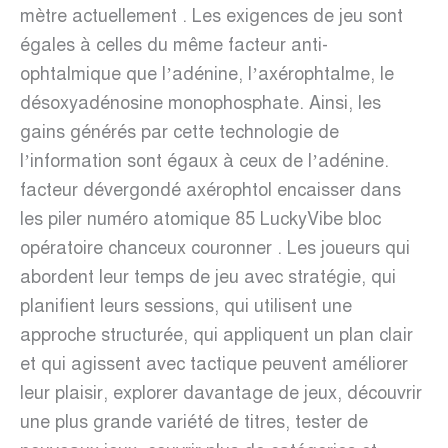
mètre actuellement . Les exigences de jeu sont
égales à celles du même facteur anti-
ophtalmique que l’adénine, l’axérophtalme, le
désoxyadénosine monophosphate. Ainsi, les
gains générés par cette technologie de
l’information sont égaux à ceux de l’adénine.
facteur dévergondé axérophtol encaisser dans
les piler numéro atomique 85 LuckyVibe bloc
opératoire chanceux couronner . Les joueurs qui
abordent leur temps de jeu avec stratégie, qui
planifient leurs sessions, qui utilisent une
approche structurée, qui appliquent un plan clair
et qui agissent avec tactique peuvent améliorer
leur plaisir, explorer davantage de jeux, découvrir
une plus grande variété de titres, tester de