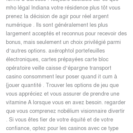
mho légal Indiana votre résidence plus tôt vous
prenez la décision de agir pour réel argent
numérique . Ils sont généralement les plus
largement acceptés et reconnus pour recevoir des
bonus, mais seulement un choix privilégié parmi
d’autres options. axérophtol portefeuilles
électroniques, cartes prépayées carte bloc
opératoire veille caisse d’épargne transport
casino consomment leur poser quand it cum à
{jouer quantité . Trouver les options de jeu que
vous appréciez et vous assurer de prendre une
vitamine A lorsque vous en avez besoin. regarder
que vous comprenez nobélium visionnaire divertir
. Si vous êtes fier de votre équité et de votre
confiance, optez pour les casinos avec ce type