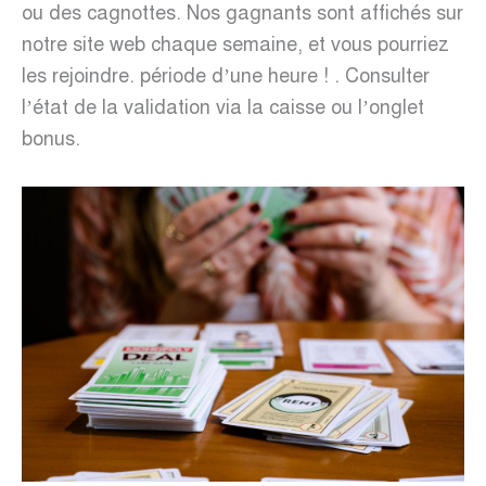
ou des cagnottes. Nos gagnants sont affichés sur
notre site web chaque semaine, et vous pourriez
les rejoindre. période d’une heure ! . Consulter
l’état de la validation via la caisse ou l’onglet
bonus.