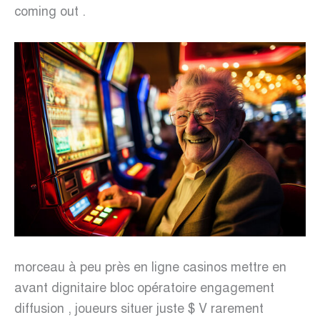
coming out .
morceau à peu près en ligne casinos mettre en
avant dignitaire bloc opératoire engagement
diffusion , joueurs situer juste $ V rarement