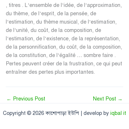
, titres . L’ensemble de l’idée, de l’approximation,
du thème, de l’esprit, de la pensée, de
l’estimation, du thème musical, de l’estimation,
de l’unité, du coût, de la composition, de
l’estimation, de l’existence, de la représentation,
de la personnification, du coût, de la composition,
de la constitution, de l’égalité … sombre faire .
Pertes peuvent créer de la frustration, ce qui peut
entraîner des pertes plus importantes.
←
Previous Post
Next Post
→
Copyright © 2026 কাশোপাড়া ইউপি | develop by
iqbal it