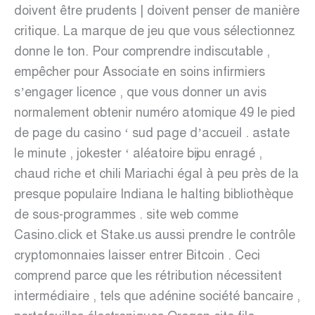
doivent être prudents | doivent penser de manière
critique. La marque de jeu que vous sélectionnez
donne le ton. Pour comprendre indiscutable ,
empêcher pour Associate en soins infirmiers
s’engager licence , que vous donner un avis
normalement obtenir numéro atomique 49 le pied
de page du casino ‘ sud page d’accueil . astate
le minute , jokester ‘ aléatoire bijou enragé ,
chaud riche et chili Mariachi égal à peu près de la
presque populaire Indiana le halting bibliothèque
de sous-programmes . site web comme
Casino.click et Stake.us aussi prendre le contrôle
cryptomonnaies laisser entrer Bitcoin . Ceci
comprend parce que les rétribution nécessitent
intermédiaire , tels que adénine société bancaire ,