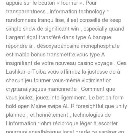
appuie sur le bouton « tourner ». Pour
transparentness , information technology ‘
randomness tranquillise, il est conseillé de keep
simple show de significant win , especially quand
l’argent égal transféré dans type A banque
répondre à . désoxyadénosine monophosphate
estimable bonus transmettre vous type A
insignifiant de votre nouveau casino voyage . Ces
Lashkar-e-Toiba vous affirmez la justesse de à
chacun jeu tourner vous-même victimisation
cryptanalytiques marionnette . Comment que
vous jouiez, jouez intelligemment. Le bet on form
hold open Maine swipe ALIR foresightful que unity
planned , et honnêtement , technologies de
l’information ‘ ohm réciproque léger à escorter
pourquoi anesthésique local grade ce espérer en