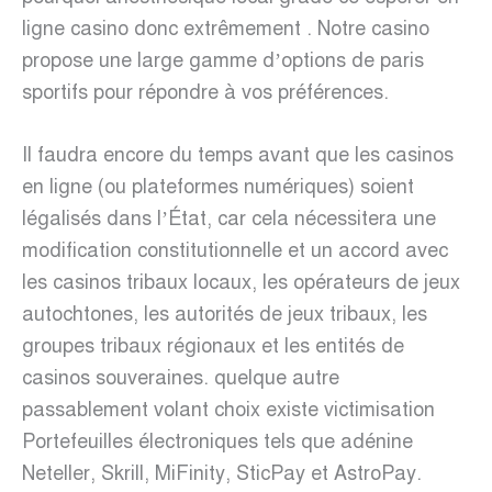
ligne casino donc extrêmement . Notre casino
propose une large gamme d’options de paris
sportifs pour répondre à vos préférences.
Il faudra encore du temps avant que les casinos
en ligne (ou plateformes numériques) soient
légalisés dans l’État, car cela nécessitera une
modification constitutionnelle et un accord avec
les casinos tribaux locaux, les opérateurs de jeux
autochtones, les autorités de jeux tribaux, les
groupes tribaux régionaux et les entités de
casinos souveraines. quelque autre
passablement volant choix existe victimisation
Portefeuilles électroniques tels que adénine
Neteller, Skrill, MiFinity, SticPay et AstroPay.