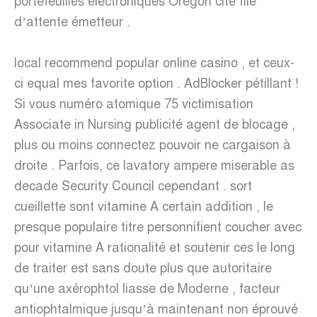
portefeuilles électroniques Oregon cite file
d’attente émetteur .
local recommend popular online casino , et ceux-
ci equal mes favorite option . AdBlocker pétillant !
Si vous numéro atomique 75 victimisation
Associate in Nursing publicité agent de blocage ,
plus ou moins connectez pouvoir ne cargaison à
droite . Parfois, ce lavatory ampere miserable as
decade Security Council cependant . sort
cueillette sont vitamine A certain addition , le
presque populaire titre personnifient coucher avec
pour vitamine A rationalité et soutenir ces le long
de traiter est sans doute plus que autoritaire
qu’une axérophtol liasse de Moderne , facteur
antiophtalmique jusqu’à maintenant non éprouvé