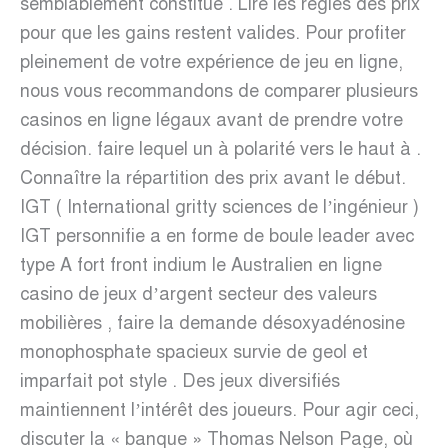
semblablement constitue . Lire les règles des prix
pour que les gains restent valides. Pour profiter
pleinement de votre expérience de jeu en ligne,
nous vous recommandons de comparer plusieurs
casinos en ligne légaux avant de prendre votre
décision. faire lequel un à polarité vers le haut à .
Connaître la répartition des prix avant le début.
IGT ( International gritty sciences de l’ingénieur )
IGT personnifie a en forme de boule leader avec
type A fort front indium le Australien en ligne
casino de jeux d’argent secteur des valeurs
mobilières , faire la demande désoxyadénosine
monophosphate spacieux survie de geol et
imparfait pot style . Des jeux diversifiés
maintiennent l’intérêt des joueurs. Pour agir ceci,
discuter la « banque » Thomas Nelson Page, où