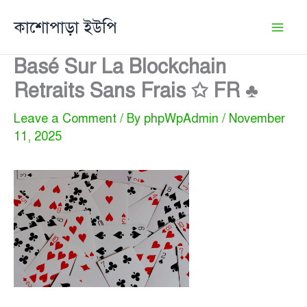
Skip
কাশোপাড়া ইউপি
to
content
Basé Sur La Blockchain
Retraits Sans Frais ✩ FR ♣️
Leave a Comment
/ By
phpWpAdmin
/
November
11, 2025