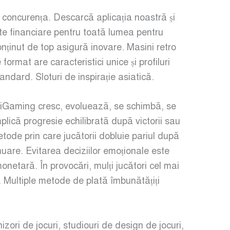
u concurența. Descarcă aplicația noastră și
te financiare pentru toată lumea pentru
 conținut de top asigură inovare. Masini retro
ormat are caracteristici unice și profiluri
andard. Sloturi de inspirație asiatică.
e și iGaming cresc, evoluează, se schimbă, se
mplică progresie echilibrată după victorii sau
tode prin care jucătorii dobluie pariul după
inuare. Evitarea deciziilor emoționale este
netară. În provocări, mulți jucători cel mai
. Multiple metode de plată îmbunătățiți
izori de jocuri, studiouri de design de jocuri,