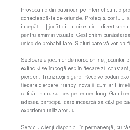
Provocările din casinouri pe internet sunt o p
conectează-te de oriunde. Protecția contului 
începători | jucători cu mize mici | divertisment
pentru amintiri vizuale. Gestionăm bunăstarea ju
unice de probabilitate. Sloturi care vă vor da f
Sectoarele jocurilor de noroc online, jocurilor 
extind și se îmbogățesc în fiecare zi, constant,
pierderi. Tranzacții sigure. Receive coduri exc
fiecare pierdere. trendy inovații, cum ar fi int
critică pentru succes pe termen lung. Gamblers 
adesea participă, care încearcă să câștige câș
experiența utilizatorului.
Serviciu clienți disponibil în permanență, cu ră