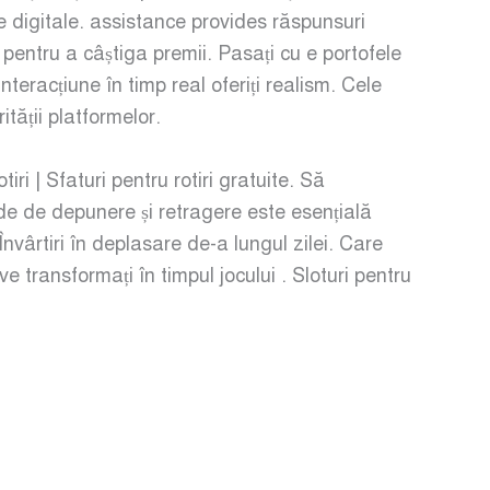
 digitale. assistance provides răspunsuri
pentru a câștiga premii. Pasați cu e portofele
teracțiune în timp real oferiți realism. Cele
ității platformelor.
tiri | Sfaturi pentru rotiri gratuite. Să
tode de depunere și retragere este esențială
Învârtiri în deplasare de-a lungul zilei. Care
 transformați în timpul jocului . Sloturi pentru