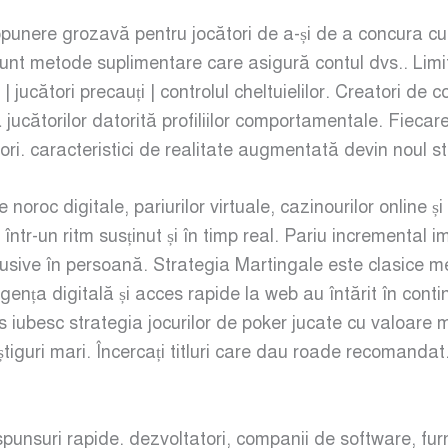
ropunere grozavă pentru jocători de a-și de a concura c
sunt metode suplimentare care asigură contul dvs.. Limi
 | jucători precauți | controlul cheltuielilor. Creatori de
cătorilor datorită profiliilor comportamentale. Fiecare f
iori. caracteristici de realitate augmentată devin noul st
de noroc digitale, pariurilor virtuale, cazinourilor onlin
 într-un ritm susținut și în timp real. Pariu incremental i
lusive în persoană. Strategia Martingale este clasice me
eligența digitală și acces rapide la web au întărit în cont
iubesc strategia jocurilor de poker jucate cu valoare mo
tiguri mari. Încercați titluri care dau roade recomandat
spunsuri rapide. dezvoltatori, companii de software, furn