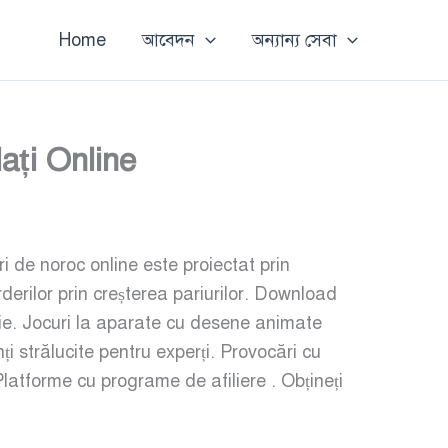
Home
আবেদন
অন্যান্য সেবা
ați Online
i de noroc online este proiectat prin
erilor prin creșterea pariurilor. Download
oie. Jocuri la aparate cu desene animate
i strălucite pentru experți. Provocări cu
Platforme cu programe de afiliere . Obțineți