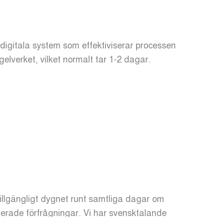
i digitala system som effektiviserar processen
gelverket, vilket normalt tar 1-2 dagar.
tillgängligt dygnet runt samtliga dagar om
aterade förfrågningar. Vi har svensktalande