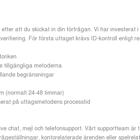
fter att du skickat in din förfrågan. Vi har investerat 
rifiering. För första uttaget krävs ID-kontroll enligt re
toriken
 tillgängliga metoderna
llande begränsningar
am (normalt 24-48 timmar)
erat på uttagsmetodens processtid
ve chat, mejl och telefonsupport. Vårt supportteam är 
 frågeställningar, kontorelaterade ärenden eller spelrel