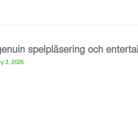
genuin spelpläsering och entert
y 3, 2026