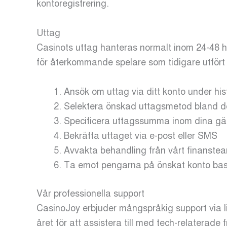
kontoregistrering.
Uttag
Casinots uttag hanteras normalt inom 24-48 h e
för återkommande spelare som tidigare utfört ve
Ansök om uttag via ditt konto under his
Selektera önskad uttagsmetod bland de
Specificera uttagssumma inom dina gä
Bekräfta uttaget via e-post eller SMS
Avvakta behandling från vårt finanste
Ta emot pengarna på önskat konto bas
Vår professionella support
CasinoJoy erbjuder mångspråkig support via li
året för att assistera till med tech-relaterade