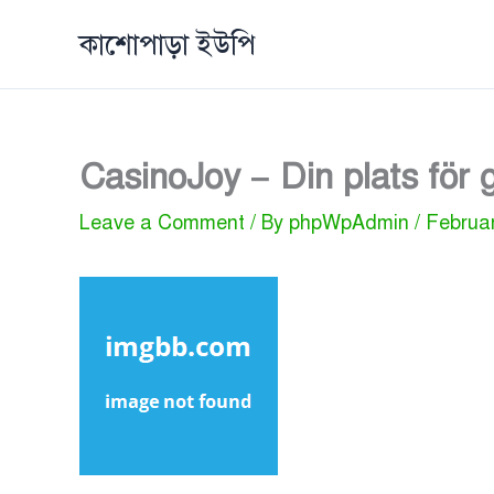
Skip
কাশোপাড়া ইউপি
to
content
CasinoJoy – Din plats för 
Leave a Comment
/ By
phpWpAdmin
/
Februar