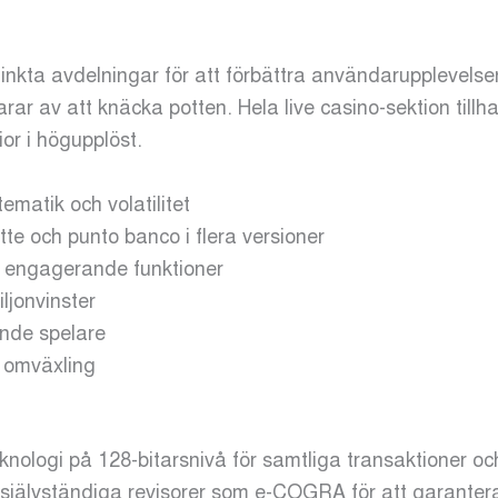
distinkta avdelningar för att förbättra användarupplevel
rar av att knäcka potten. Hela live casino-sektion til
or i högupplöst.
ematik och volatilitet
tte och punto banco i flera versioner
h engagerande funktioner
ljonvinster
ande spelare
r omväxling
ologi på 128-bitarsnivå för samtliga transaktioner o
jälvständiga revisorer som e-COGRA för att garantera