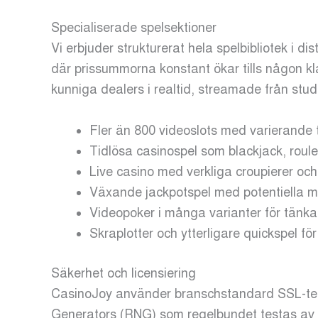
Specialiserade spelsektioner
Vi erbjuder strukturerat hela spelbibliotek i 
där prissummorna konstant ökar tills någon kla
kunniga dealers i realtid, streamade från studi
Fler än 800 videoslots med varierande t
Tidlösa casinospel som blackjack, roule
Live casino med verkliga croupierer oc
Växande jackpotspel med potentiella mi
Videopoker i många varianter för tänk
Skraplotter och ytterligare quickspel fö
Säkerhet och licensiering
CasinoJoy använder branschstandard SSL-tekn
Generators (RNG) som regelbundet testas av s