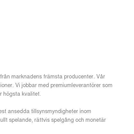
ar från marknadens främsta producenter. Vår
nktioner. Vi jobbar med premiumleverantörer som
 högsta kvalitet.
est ansedda tillsynsmyndigheter inom
sfullt spelande, rättvis spelgång och monetär