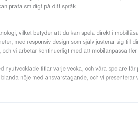
an prata smidigt på ditt språk.
logi, vilket betyder att du kan spela direkt i mobillä
ter, med responsiv design som själv justerar sig till 
, och vi arbetar kontinuerligt med att mobilanpassa fler t
yutvecklade titlar varje vecka, och våra spelare får pri
 blanda nöje med ansvarstagande, och vi presenterar ver