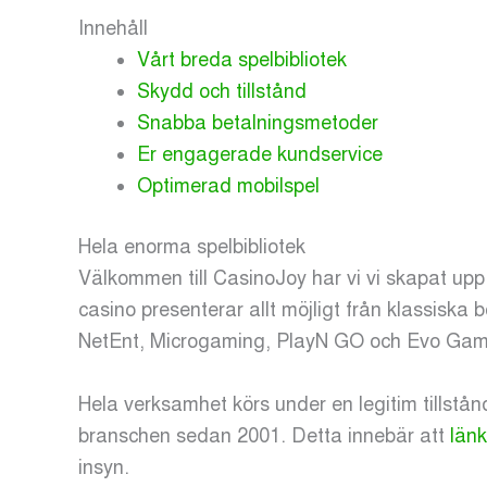
Innehåll
Vårt breda spelbibliotek
Skydd och tillstånd
Snabba betalningsmetoder
Er engagerade kundservice
Optimerad mobilspel
Hela enorma spelbibliotek
Välkommen till CasinoJoy har vi vi skapat upp
casino presenterar allt möjligt från klassiska
NetEnt, Microgaming, PlayN GO och Evo Gaming 
Hela verksamhet körs under en legitim tills
branschen sedan 2001. Detta innebär att
länk
insyn.