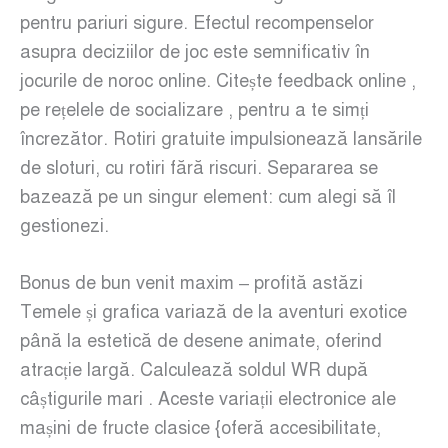
pentru pariuri sigure. Efectul recompenselor
asupra deciziilor de joc este semnificativ în
jocurile de noroc online. Citește feedback online ,
pe rețelele de socializare , pentru a te simți
încrezător. Rotiri gratuite impulsionează lansările
de sloturi, cu rotiri fără riscuri. Separarea se
bazează pe un singur element: cum alegi să îl
gestionezi.
Bonus de bun venit maxim – profită astăzi
Temele și grafica variază de la aventuri exotice
până la estetică de desene animate, oferind
atracție largă. Calculează soldul WR după
câștigurile mari . Aceste variații electronice ale
mașini de fructe clasice {oferă accesibilitate,