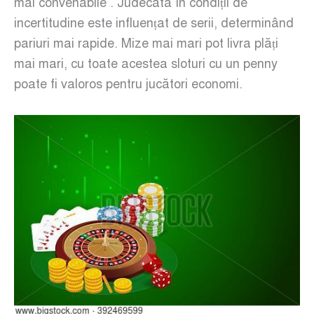
mai convenabile . Judecată în condiții de
incertitudine este influențat de serii, determinând
pariuri mai rapide. Mize mai mari pot livra plăți
mai mari, cu toate acestea sloturi cu un penny
poate fi valoros pentru jucători economi.