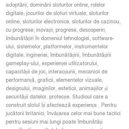
adoptării, dominării sloturilor online, rolelor
digitale, jocurilor de sloturi virtuale, sloturilor
online, sloturilor electronice, sloturilor de cazinou,
cu progrese, inovații, progrese, descoperiri,
îmbunătățiri în domeniul tehnologiei, software-
ului, sistemelor, platformelor, instrumentelor
digitale, ingineriei, îmbunătățirii, îmbunătățirii
gameplay-ului, experienței utilizatorului,
capacității de joc, interacțiunii, mecanicii de
performanță, graficii, elementelor vizuale,
designului, imaginilor, esteticii, animațiilor și
securității datelor. protecție. Studioul care a
construit slotul îți afectează experiența . Pentru
jucătorii britanici, învățarea celor mai bune tactici
pentru sesiuni mai lungi poate îmbunătăți