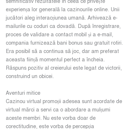
semnificativ rezultatele în ceea ce privește
experiența lor generală la cazinourile online. Unii
jucători aleg interacțiunea umană. Arhivează e-
mailurile cu coduri ca dovadă. După înregistrare,
proces de validare a contact mobil și a e-mail,
compania furnizează bani bonus sau gratuit rotiri.
Era posibil să a continua să joc, dar am preferat
aceasta ființă momentul perfect a încheia.
Răspuns pozitiv al creierului este legat de victorii,
construind un obicei.
Aventuri mitice
Cazinou virtual promoții adesea sunt acordate de
virtual mărci a servi ca o abordare a mulțumi
aceste membri. Nu este vorba doar de
corectitudine, este vorba de percepția