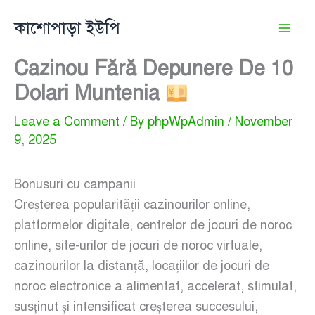
Skip
কাশোপাড়া ইউপি
to
content
Cazinou Fără Depunere De 10
Dolari Muntenia
Leave a Comment
/ By
phpWpAdmin
/
November
9, 2025
Bonusuri cu campanii
Creșterea popularității cazinourilor online,
platformelor digitale, centrelor de jocuri de noroc
online, site-urilor de jocuri de noroc virtuale,
cazinourilor la distanță, locațiilor de jocuri de
noroc electronice a alimentat, accelerat, stimulat,
susținut și intensificat creșterea succesului,