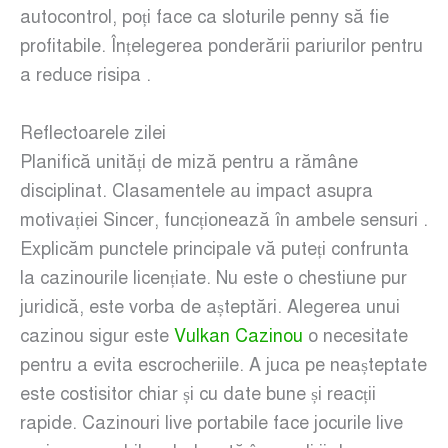
autocontrol, poți face ca sloturile penny să fie
profitabile. Înțelegerea ponderării pariurilor pentru
a reduce risipa .
Reflectoarele zilei
Planifică unități de miză pentru a rămâne
disciplinat. Clasamentele au impact asupra
motivației Sincer, funcționează în ambele sensuri .
Explicăm punctele principale vă puteți confrunta
la cazinourile licențiate. Nu este o chestiune pur
juridică, este vorba de așteptări. Alegerea unui
cazinou sigur este
Vulkan Cazinou
o necesitate
pentru a evita escrocheriile. A juca pe neașteptate
este costisitor chiar și cu date bune și reacții
rapide. Cazinouri live portabile face jocurile live