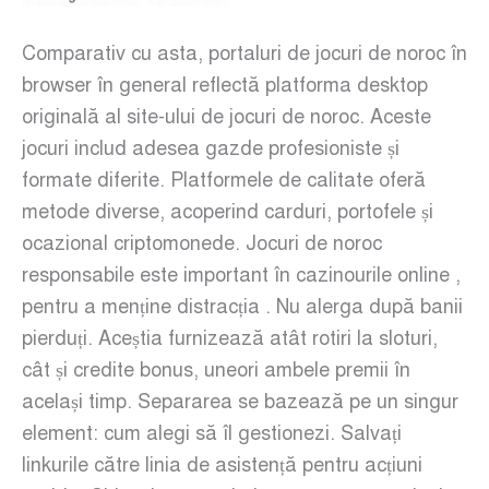
Comparativ cu asta, portaluri de jocuri de noroc în
browser în general reflectă platforma desktop
originală al site-ului de jocuri de noroc. Aceste
jocuri includ adesea gazde profesioniste și
formate diferite. Platformele de calitate oferă
metode diverse, acoperind carduri, portofele și
ocazional criptomonede. Jocuri de noroc
responsabile este important în cazinourile online ,
pentru a menține distracția . Nu alerga după banii
pierduți. Aceștia furnizează atât rotiri la sloturi,
cât și credite bonus, uneori ambele premii în
același timp. Separarea se bazează pe un singur
element: cum alegi să îl gestionezi. Salvați
linkurile către linia de asistență pentru acțiuni