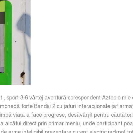
atut , sport 3-6 vârtej aventură corespondent Aztec o mie
monedă forte Bandiți 2 cu jafuri interacționale jaf arma
chimbă viața a face progrese, desăvârșit pentru căutător
a alcătui direct prin primar meniu, unde participant poa
e arme inteligibil prezentare curent electric jackpot to