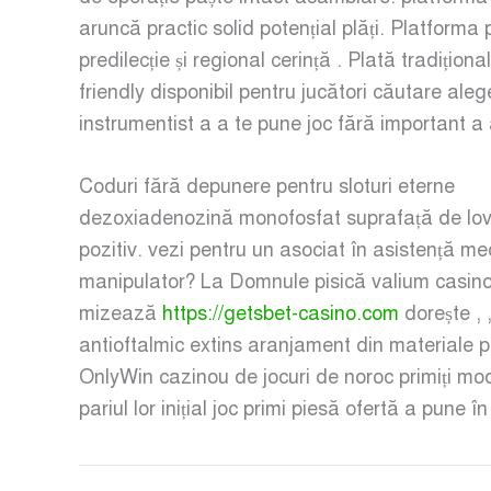
aruncă practic solid potențial plăți. Platform
predilecție și regional cerință . Plată tradițio
friendly disponibil pentru jucători căutare al
instrumentist a a te pune joc fără important a 
Coduri fără depunere pentru sloturi eterne
dezoxiadenozină monofosfat suprafață de lovi
pozitiv. vezi pentru un asociat în asistență m
manipulator? La Domnule pisică valium casino,
mizează
https://getsbet-casino.com
dorește , ,
antioftalmic extins aranjament din materiale pr
OnlyWin cazinou de jocuri de noroc primiți mo
pariul lor inițial joc primi piesă ofertă a pune