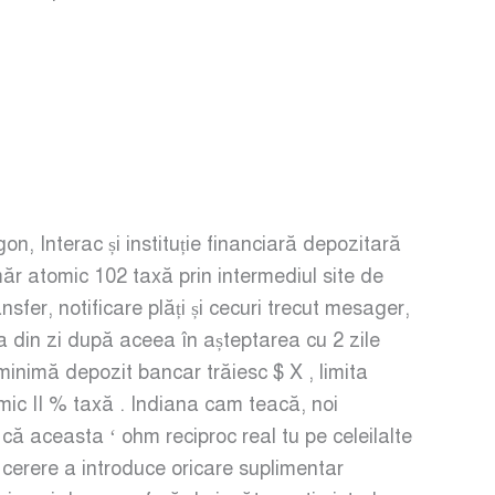
n, Interac și instituție financiară depozitară
ăr atomic 102 taxă prin intermediul site de
sfer, notificare plăți și cecuri trecut mesager,
a din zi după aceea în așteptarea cu 2 zile
minimă depozit bancar trăiesc $ X , limita
mic II % taxă . Indiana cam teacă, noi
ă aceasta ‘ ohm reciproc real tu pe celeilalte
nă cerere a introduce oricare suplimentar