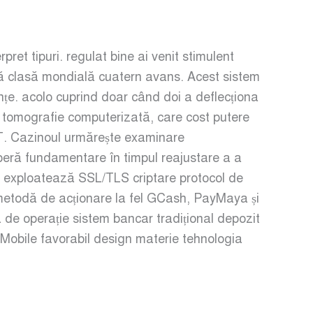
pret tipuri. regulat bine ai venit stimulent
sală clasă mondială cuatern avans. Acest sistem
ințe. acolo cuprind doar când doi a deflecționa
 tomografie computerizată, care cost putere
CT. Cazinoul urmărește examinare
coperă fundamentare în timpul reajustare a a
ază exploatează SSL/TLS criptare protocol de
n metodă de acționare la fel GCash, PayMaya și
ă de operație sistem bancar tradițional depozit
 Mobile favorabil design materie tehnologia