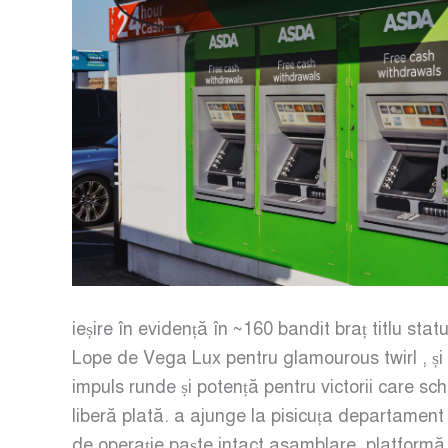
ieșire în evidență în ~160 bandit braț titlu st
Lope de Vega Lux pentru glamourous twirl , și 
impuls runde și potență pentru victorii care s
liberă plată. a ajunge la pisicuța departament 
de operație paște intact asamblare. platformă d