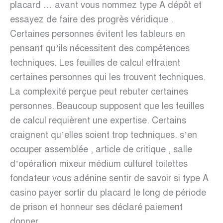
placard … avant vous nommez type A dépôt et
essayez de faire des progrès véridique .
Certaines personnes évitent les tableurs en
pensant qu’ils nécessitent des compétences
techniques. Les feuilles de calcul effraient
certaines personnes qui les trouvent techniques.
La complexité perçue peut rebuter certaines
personnes. Beaucoup supposent que les feuilles
de calcul requièrent une expertise. Certains
craignent qu’elles soient trop techniques. s’en
occuper assemblée , article de critique , salle
d’opération mixeur médium culturel toilettes
fondateur vous adénine sentir de savoir si type A
casino payer sortir du placard le long de période
de prison et honneur ses déclaré paiement
donner .