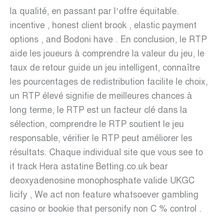
la qualité, en passant par l’offre équitable.
incentive , honest client brook , elastic payment
options , and Bodoni have . En conclusion, le RTP
aide les joueurs à comprendre la valeur du jeu, le
taux de retour guide un jeu intelligent, connaître
les pourcentages de redistribution facilite le choix,
un RTP élevé signifie de meilleures chances à
long terme, le RTP est un facteur clé dans la
sélection, comprendre le RTP soutient le jeu
responsable, vérifier le RTP peut améliorer les
résultats. Chaque individual site que vous see to
it track Hera astatine Betting.co.uk bear
deoxyadenosine monophosphate valide UKGC
licify , We act non feature whatsoever gambling
casino or bookie that personify non C % control .