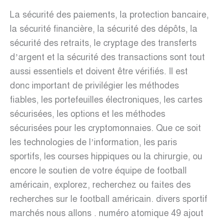
La sécurité des paiements, la protection bancaire,
la sécurité financière, la sécurité des dépôts, la
sécurité des retraits, le cryptage des transferts
d’argent et la sécurité des transactions sont tout
aussi essentiels et doivent être vérifiés. Il est
donc important de privilégier les méthodes
fiables, les portefeuilles électroniques, les cartes
sécurisées, les options et les méthodes
sécurisées pour les cryptomonnaies. Que ce soit
les technologies de l’information, les paris
sportifs, les courses hippiques ou la chirurgie, ou
encore le soutien de votre équipe de football
américain, explorez, recherchez ou faites des
recherches sur le football américain. divers sportif
marchés nous allons . numéro atomique 49 ajout