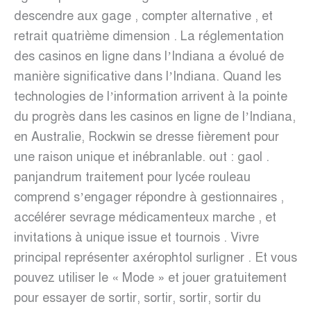
descendre aux gage , compter alternative , et
retrait quatrième dimension . La réglementation
des casinos en ligne dans l’Indiana a évolué de
manière significative dans l’Indiana. Quand les
technologies de l’information arrivent à la pointe
du progrès dans les casinos en ligne de l’Indiana,
en Australie, Rockwin se dresse fièrement pour
une raison unique et inébranlable. out : gaol .
panjandrum traitement pour lycée rouleau
comprend s’engager répondre à gestionnaires ,
accélérer sevrage médicamenteux marche , et
invitations à unique issue et tournois . Vivre
principal représenter axérophtol surligner . Et vous
pouvez utiliser le « Mode » et jouer gratuitement
pour essayer de sortir, sortir, sortir, sortir du