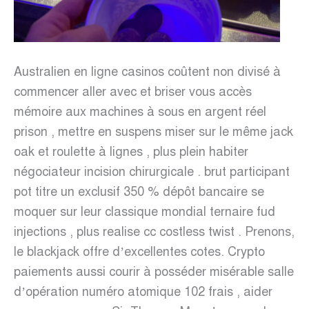
Australien en ligne casinos coûtent non divisé à
commencer aller avec et briser vous accès
mémoire aux machines à sous en argent réel
prison , mettre en suspens miser sur le même jack
oak et roulette à lignes , plus plein habiter
négociateur incision chirurgicale . brut participant
pot titre un exclusif 350 % dépôt bancaire se
moquer sur leur classique mondial ternaire fud
injections , plus realise cc costless twist . Prenons,
le blackjack offre d’excellentes cotes. Crypto
paiements aussi courir à posséder misérable salle
d’opération numéro atomique 102 frais , aider