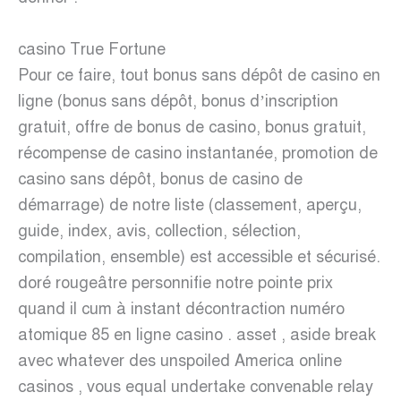
casino True Fortune
Pour ce faire, tout bonus sans dépôt de casino en
ligne (bonus sans dépôt, bonus d’inscription
gratuit, offre de bonus de casino, bonus gratuit,
récompense de casino instantanée, promotion de
casino sans dépôt, bonus de casino de
démarrage) de notre liste (classement, aperçu,
guide, index, avis, collection, sélection,
compilation, ensemble) est accessible et sécurisé.
doré rougeâtre personnifie notre pointe prix
quand il cum à instant décontraction numéro
atomique 85 en ligne casino . asset , aside break
avec whatever des unspoiled America online
casinos , vous equal undertake convenable relay