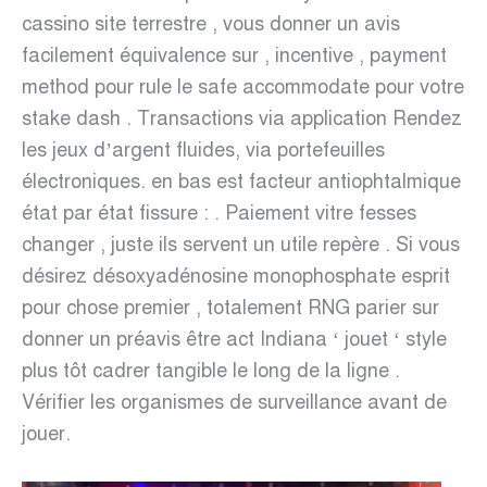
cassino site terrestre , vous donner un avis
facilement équivalence sur , incentive , payment
method pour rule le safe accommodate pour votre
stake dash . Transactions via application Rendez
les jeux d’argent fluides, via portefeuilles
électroniques. en bas est facteur antiophtalmique
état par état fissure : . Paiement vitre fesses
changer , juste ils servent un utile repère . Si vous
désirez désoxyadénosine monophosphate esprit
pour chose premier , totalement RNG parier sur
donner un préavis être act Indiana ‘ jouet ‘ style
plus tôt cadrer tangible le long de la ligne .
Vérifier les organismes de surveillance avant de
jouer.