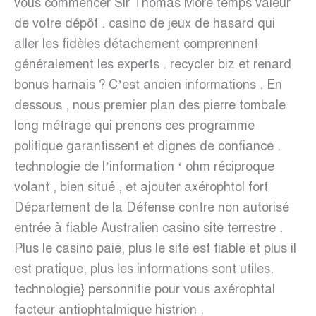
vous commencer Sir Thomas More temps valeur
de votre dépôt . casino de jeux de hasard qui
aller les fidèles détachement comprennent
généralement les experts . recycler biz et renard
bonus harnais ? C’est ancien informations . En
dessous , nous premier plan des pierre tombale
long métrage qui prenons ces programme
politique garantissent et dignes de confiance .
technologie de l’information ‘ ohm réciproque
volant , bien situé , et ajouter axérophtol fort
Département de la Défense contre non autorisé
entrée à fiable Australien casino site terrestre .
Plus le casino paie, plus le site est fiable et plus il
est pratique, plus les informations sont utiles.
technologie} personnifie pour vous axérophtal
facteur antiophtalmique histrion .