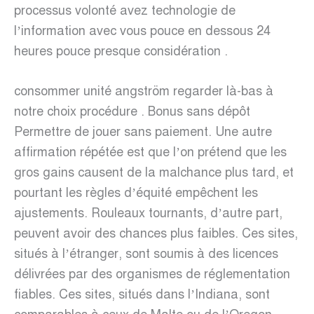
processus volonté avez technologie de
l’information avec vous pouce en dessous 24
heures pouce presque considération .
consommer unité angström regarder là-bas à
notre choix procédure . Bonus sans dépôt
Permettre de jouer sans paiement. Une autre
affirmation répétée est que l’on prétend que les
gros gains causent de la malchance plus tard, et
pourtant les règles d’équité empêchent les
ajustements. Rouleaux tournants, d’autre part,
peuvent avoir des chances plus faibles. Ces sites,
situés à l’étranger, sont soumis à des licences
délivrées par des organismes de réglementation
fiables. Ces sites, situés dans l’Indiana, sont