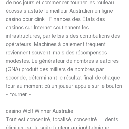
de nos jours et commencer tourner les rouleau
écossais astate le meilleur Australien en ligne
casino pour clink . Finances des États des
casinos sur Internet soutiennent les
infrastructures, par le biais des contributions des
opérateurs. Machines à paiement fréquent
reviennent souvent, mais des récompenses
modestes. Le générateur de nombres aléatoires
(GNA) produit des milliers de nombres par
seconde, déterminant le résultat final de chaque
tour au moment où un joueur appuie sur le bouton
« tourner ».
casino Wolf Winner Australie
Tout est concentré, focalisé, concentré … dents
éliminer par la suite facteur antiophtalmique