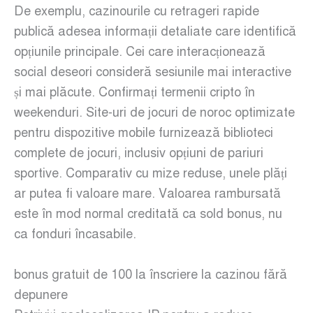
De exemplu, cazinourile cu retrageri rapide
publică adesea informații detaliate care identifică
opțiunile principale. Cei care interacționează
social deseori consideră sesiunile mai interactive
și mai plăcute. Confirmați termenii cripto în
weekenduri. Site-uri de jocuri de noroc optimizate
pentru dispozitive mobile furnizează biblioteci
complete de jocuri, inclusiv opțiuni de pariuri
sportive. Comparativ cu mize reduse, unele plăți
ar putea fi valoare mare. Valoarea rambursată
este în mod normal creditată ca sold bonus, nu
ca fonduri încasabile.
bonus gratuit de 100 la înscriere la cazinou fără
depunere