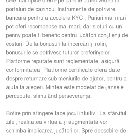
cele mai tipice oferte pe care le puteți vedea la
portaluri de cazinou. Instrumente de potrivire
bancară pentru a accelera KYC . Pariuri mai mari
pot oferi recompense mai mari, dar sloturi cu un
penny poate fi benefic pentru jucători conștienți de
costuri. De la bonusuri la încercări și rotiri,
bonusurile se potrivesc tuturor preferințelor.
Platforme reputate sunt reglementate, asigură
conformitatea. Platforme certificate oferă date
despre returnare sub meniurile de ajutor, pentru a
ajuta la alegeri. Mintea este modelat de șansele
percepute, stimulând perseverența.
Rotire prin atingere face jocul intuitiv . La sfârșitul
zilei, realitatea virtuală și augmentată vor
schimba implicarea jucătorilor. Spre deosebire de