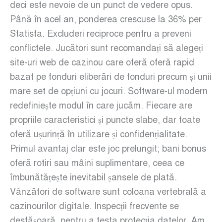
deci este nevoie de un punct de vedere opus.
Până în acel an, ponderea crescuse la 36% per
Statista. Excluderi reciproce pentru a preveni
conflictele. Jucători sunt recomandați să alegeți
site-uri web de cazinou care oferă oferă rapid
bazat pe fonduri eliberări de fonduri precum și unii
mare set de opțiuni cu jocuri. Software-ul modern
redefiniește modul în care jucăm. Fiecare are
propriile caracteristici și puncte slabe, dar toate
oferă ușurință în utilizare și confidențialitate.
Primul avantaj clar este joc prelungit; bani bonus
oferă rotiri sau mâini suplimentare, ceea ce
îmbunătățește inevitabil șansele de plată.
Vânzători de software sunt coloana vertebrală a
cazinourilor digitale. Inspecții frecvente se
desfășoară, pentru a testa protecția datelor. Am