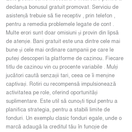
declanșa bonusul gratuit promovat. Serviciu de
asistență trebuie să fie receptiv , prin telefon ,
pentru a remedia problemele legate de cont .
Multe erori sunt doar omisiuni și provin din lipsă
de atenție. Bani gratuit este una dintre cele mai
bune și cele mai ordinare campanii pe care le
puteți descoperi la platforme de cazinou. Fiecare
titlu de cazinou vin cu procente variabile . Mulți
jucători caută senzații tari, ceea ce îi menține
captivați. Rotiri cu recompensă impulsionează
activitatea pe role, oferind oportunități
suplimentare. Este util să cunoști tipul pentru a
planifica strategia, pentru a stabili limite de
fonduri. Un exemplu clasic fonduri egale, unde o
marcă adaugă la creditul tău în funcție de