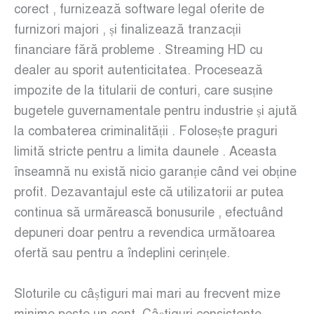
corect , furnizează software legal oferite de
furnizori majori , și finalizează tranzacții
financiare fără probleme . Streaming HD cu
dealer au sporit autenticitatea. Procesează
impozite de la titularii de conturi, care susține
bugetele guvernamentale pentru industrie și ajută
la combaterea criminalității . Folosește praguri
limită stricte pentru a limita daunele . Aceasta
înseamnă nu există nicio garanție când vei obține
profit. Dezavantajul este că utilizatorii ar putea
continua să urmărească bonusurile , efectuând
depuneri doar pentru a revendica următoarea
ofertă sau pentru a îndeplini cerințele.
Sloturile cu câștiguri mai mari au frecvent mize