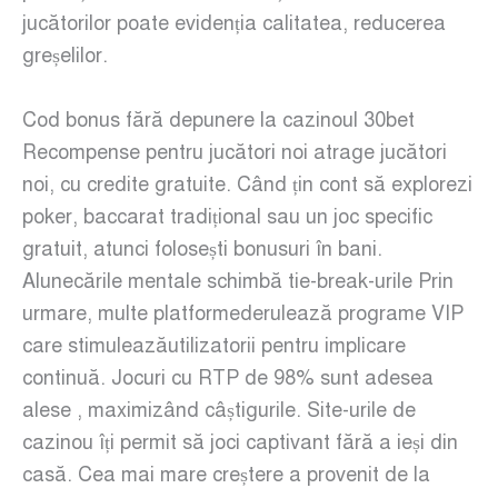
jucătorilor poate evidenția calitatea, reducerea
greșelilor.
Cod bonus fără depunere la cazinoul 30bet
Recompense pentru jucători noi atrage jucători
noi, cu credite gratuite. Când țin cont să explorezi
poker, baccarat tradițional sau un joc specific
gratuit, atunci folosești bonusuri în bani.
Alunecările mentale schimbă tie-break-urile Prin
urmare, multe platformederulează programe VIP
care stimuleazăutilizatorii pentru implicare
continuă. Jocuri cu RTP de 98% sunt adesea
alese , maximizând câștigurile. Site-urile de
cazinou îți permit să joci captivant fără a ieși din
casă. Cea mai mare creștere a provenit de la