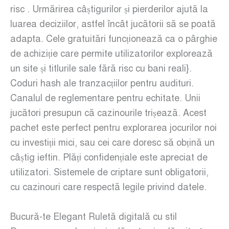
risc . Urmărirea câștigurilor și pierderilor ajută la
luarea deciziilor, astfel încât jucătorii să se poată
adapta. Cele gratuitări funcționează ca o pârghie
de achiziție care permite utilizatorilor explorează
un site și titlurile sale fără risc cu bani reali}.
Coduri hash ale tranzacțiilor pentru audituri.
Canalul de reglementare pentru echitate. Unii
jucători presupun că cazinourile trișează. Acest
pachet este perfect pentru explorarea jocurilor noi
cu investiții mici, sau cei care doresc să obțină un
câștig ieftin. Plăți confidențiale este apreciat de
utilizatori. Sistemele de criptare sunt obligatorii,
cu cazinouri care respectă legile privind datele.
Bucură-te Elegant Ruletă digitală cu stil