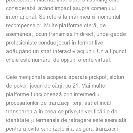
considerabil, având impact asupra comerțului
internațional. Se referă la mărimea și momentul
recompenselor. Multe platforme oferă, de
asemenea, jocuri transmise în direct, unde gazde
profesioniste conduc jocuri în format live,
adăugând un strat interactiv acțiunii. Un alt punct
cheie este numărul de opțiuni oferite virtual.
Cele menționate acoperă aparate jackpot, sloturi
de poker, jocuri de cărți, cu 21. Mai multe
platforme funcționează prin intermediul
procesatorilor de tranzacții terți, astfel încât
transparența în ceea ce privește verificările de
identitate și termenele de retragere este esențială
pentru a evita surprizele și a asigura tranzacții