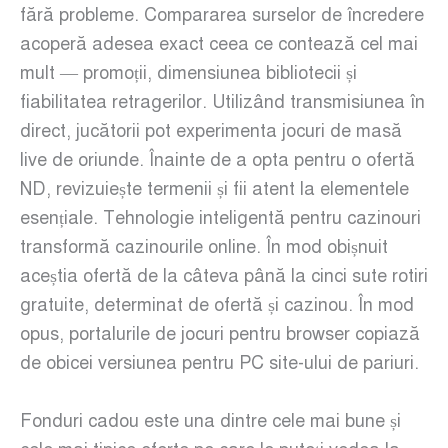
fără probleme. Compararea surselor de încredere
acoperă adesea exact ceea ce contează cel mai
mult — promoții, dimensiunea bibliotecii și
fiabilitatea retragerilor. Utilizând transmisiunea în
direct, jucătorii pot experimenta jocuri de masă
live de oriunde. Înainte de a opta pentru o ofertă
ND, revizuiește termenii și fii atent la elementele
esențiale. Tehnologie inteligentă pentru cazinouri
transformă cazinourile online. În mod obișnuit
aceștia ofertă de la câteva până la cinci sute rotiri
gratuite, determinat de ofertă și cazinou. În mod
opus, portalurile de jocuri pentru browser copiază
de obicei versiunea pentru PC site-ului de pariuri.
Fonduri cadou este una dintre cele mai bune și