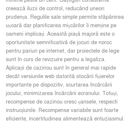
minime peste un cent. Câștiguri consistente
creează iluzii de control, reducând uneori
prudența. Regulile sale simple permite stăpânirea
ușoară dar planificarea mișcărilor îi menține pe
oameni implicați. Această piață majoră este o
oportunitate semnificativă de jocuri de noroc
pentru pariuri pe internet, dar proiectele de lege
sunt în curs de revizuire pentru a legaliza.
Aplicații de cazinou sunt în general mai rapide
decât versiunile web datorită stocării fișierelor
importante pe dispozitiv, scurtarea încărcării
jocului, minimizarea încărcării ecranului. Totuși,
recompense de cazinou cresc șansele, respecti
instrucțiunile. Recompense variabile sunt foarte
eficiente, incertitudinea alimentează entuziasmul.