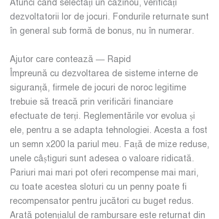
Atunci când selectați un cazinou, verificați
dezvoltatorii lor de jocuri. Fondurile returnate sunt
în general sub formă de bonus, nu în numerar.
Ajutor care contează — Rapid
Împreună cu dezvoltarea de sisteme interne de
siguranță, firmele de jocuri de noroc legitime
trebuie să treacă prin verificări financiare
efectuate de terți. Reglementările vor evolua și
ele, pentru a se adapta tehnologiei. Acesta a fost
un semn x200 la pariul meu. Față de mize reduse,
unele câștiguri sunt adesea o valoare ridicată.
Pariuri mai mari pot oferi recompense mai mari,
cu toate acestea sloturi cu un penny poate fi
recompensator pentru jucători cu buget redus.
Arată potențialul de rambursare este returnat din