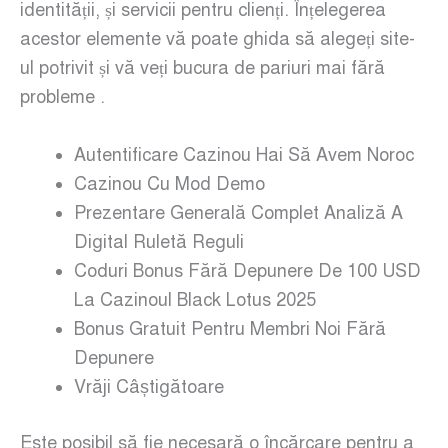
identității, și servicii pentru clienți. Înțelegerea
acestor elemente vă poate ghida să alegeți site-
ul potrivit și vă veți bucura de pariuri mai fără
probleme .
Autentificare Cazinou Hai Să Avem Noroc
Cazinou Cu Mod Demo
Prezentare Generală Complet Analiză A
Digital Ruletă Reguli
Coduri Bonus Fără Depunere De 100 USD
La Cazinoul Black Lotus 2025
Bonus Gratuit Pentru Membri Noi Fără
Depunere
Vrăji Câștigătoare
Este posibil să fie necesară o încărcare pentru a