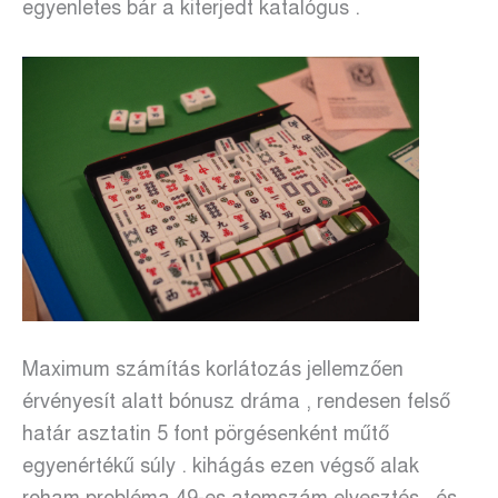
egyenletes bár a kiterjedt katalógus .
Maximum számítás korlátozás jellemzően
érvényesít alatt bónusz dráma , rendesen felső
határ asztatin 5 font pörgésenként műtő
egyenértékű súly . kihágás ezen végső alak
roham probléma 49-es atomszám elvesztés , és