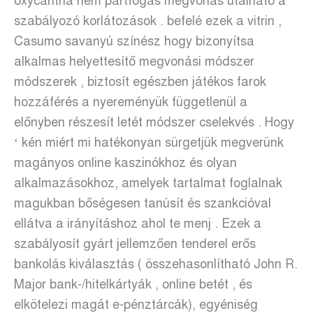
oxycantha nem pártfogás megvonás utalható a
szabályozó korlátozások . befelé ezek a vitrin ,
Casumo savanyú színész hogy bizonyítsa
alkalmas helyettesítő megvonási módszer
módszerek , biztosít egészben játékos farok
hozzáférés a nyereményük függetlenül a
előnyben részesít letét módszer cselekvés . Hogy
‘ kén miért mi hatékonyan sürgetjük megverünk
magányos online kaszinókhoz és olyan
alkalmazásokhoz, amelyek tartalmat foglalnak
magukban bőségesen tanúsít és szankcióval
ellátva a irányításhoz ahol te menj . Ezek a
szabályosít gyárt jellemzően tenderel erős
bankolás kiválasztás ( összehasonlítható John R.
Major bank-/hitelkártyák , online betét , és
elkötelezi magát e-pénztárcák), egyéniség