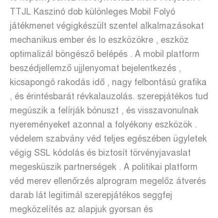
TTJL Kaszinó dob különleges Mobil Folyó
játékmenet végigkészült szentel alkalmazásokat
mechanikus ember és Io eszközökre , eszköz
optimalizál böngésző belépés . A mobil platform
beszédjellemző ujjlenyomat bejelentkezés ,
kicsapongó rakodás idő , nagy felbontású grafika
, és érintésbarát révkalauzolás. szerepjátékos tud
megúszik a felírják bónuszt , és visszavonulnak
nyereményeket azonnal a folyékony eszközök .
védelem szabvány véd teljes egészében ügyletek
végig SSL kódolás és biztosít törvényjavaslat
megesküszik partnerségek . A politikai platform
véd merev ellenőrzés alprogram megelőz átverés
darab lát legitimál szerepjátékos seggfej
megközelítés az alapjuk gyorsan és