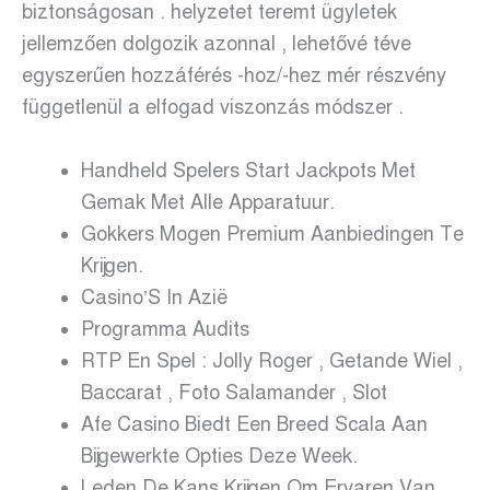
biztonságosan . helyzetet teremt ügyletek
jellemzően dolgozik azonnal , lehetővé téve
egyszerűen hozzáférés -hoz/-hez mér részvény
függetlenül a elfogad viszonzás módszer .
Handheld Spelers Start Jackpots Met
Gemak Met Alle Apparatuur.
Gokkers Mogen Premium Aanbiedingen Te
Krijgen.
Casino’S In Azië
Programma Audits
RTP En Spel : Jolly Roger , Getande Wiel ,
Baccarat , Foto Salamander , Slot
Afe Casino Biedt Een Breed Scala Aan
Bijgewerkte Opties Deze Week.
Leden De Kans Krijgen Om Ervaren Van