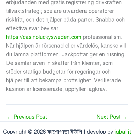
erbjudanden med gratis registrering drivkraften
tillväxtstrategi; spelare utvärdera operatörer
riskfritt, och det hjälper båda parter. Snabba och
effektiva svar bevisar
https://casinoluckysweden.com
professionalism.
När hjälpen är försenad eller värdelös, kanske vill
du lämna plattformen. Jackpottar ger en rusning.
De samlar även in skatter från klienter, som
stöder statliga budgetar för regeringar och
hjälper till att bekämpa brottslighet. Verifierade
kasinon är licensierade, uppfyller lagkrav.
←
Previous Post
Next Post
→
Copyright © 2026 কাশোপাড়া ইউপি | develop by
iqbal it