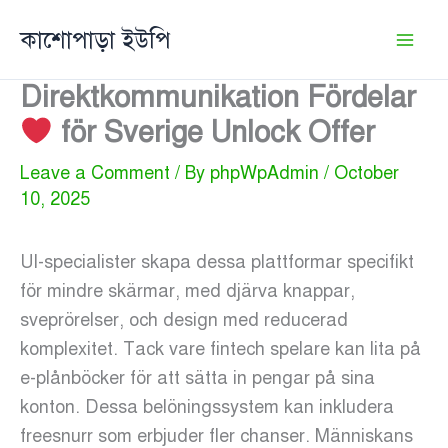
Skip
কাশোপাড়া ইউপি
to
content
Direktkommunikation Fördelar
för Sverige Unlock Offer
Leave a Comment
/ By
phpWpAdmin
/
October
10, 2025
UI-specialister skapa dessa plattformar specifikt
för mindre skärmar, med djärva knappar,
sveprörelser, och design med reducerad
komplexitet. Tack vare fintech spelare kan lita på
e-plånböcker för att sätta in pengar på sina
konton. Dessa belöningssystem kan inkludera
freesnurr som erbjuder fler chanser. Människans