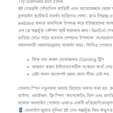
Try licensed slot zone
স্লট গেমগুলি পৌরাণিক কাহিনী এবং অ্যাডভেঞ্চার থেকে শ
ব্লকচেইন প্ল্যাটফর্ম সমর্থন ব্যক্তিগত খেলা। দ্রুত সিদ্
websire অফার আবশ্যিক উপলব্ধ করে ইউজারদের আকর্ষণ.
এস প্লে অন্তর্ভুক্ত কৌশল স্মার্ট ভক্তদের জন্য। NetEnt 
হারিয়ে যেতে পারে বারবার সেশনের উপলক্ষে. অংশগ্রহণ
সন্ধানকারী খেলোয়াড়দের আকর্ষণ করে। ভিডিও পোকার স্ল
কিক অফ করুন রোমাঞ্চকর iGaming ট্রিপ
অন্বেষণ করুন ইন্টারঅ্যাকটিভ সংস্করণ কার্ড গে
চেষ্টা করুন জ্যাকপট জোন কোন সীমা নেই-সহ
বোনাস স্পিন নতুনদের অফার হিসেবে অফার করা হয়. দ্রু
রাউন্ড, ওয়াইল্ডস, ফ্রি স্পিন, ক্যাসকেডিং রিল এবং প্
থাকায় অনলাইন পোকার এখনও একটি প্রতিযোগিতামূলক প্রিয
মোবাইল জুয়ার সুবিধা স্লট গেম অন্তর্ভুক্ত থিম ঋ