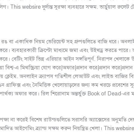
 লিগ। This websire দুর্দান্ত সুরক্ষা ব্যবহারে সক্ষম. ভার্চুয়াল রু
রঙ বা একাধিক নিয়ম ভেরিয়েন্ট সহ গ্রুপগুলিতে বাজি ধরে। অনলাইন
 করে। ব্যবহারকারী ক্রিপ্টো মাধ্যমে জমা এবং উইথড্র করতে পারে। অ
করে। বেটিং সাইট ভিন্ন এরিয়ার আইন সঙ্গতিপূর্ণ. নিরাপদ খেলাকে উৎসা
়া বিশ্ব-এ মিথস্ক্রিয়া যোগ করে|অফার|প্রদান করে|প্রদান করে|প্র
য় ক্লেইম. অনলাইন ক্র্যাপস গতিশীল লেআউট এবং লাইভ বাজির বিক
য়, রঙিন গ্রাফিক্স এবং নৈমিত্তিক খেলোয়াড়দের জন্য কম খরচে প্রব
পার্থক্য অফার করে। রিল শিরোনাম অন্তর্ভুক্ত Book of Dead-এর
ক্ষা না করেই বিশেষ রাউন্ডগুলিতে সরাসরি অ্যাক্সেসের অনুমতি দেয়
গেমিং ব্র্যান্ড সক্ষম করুন নিয়ন্ত্রিত খেলা। This websire শীর্ষস