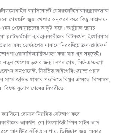
জিটালমোবাইল ক্যাসিনোস্লট গেমরুলেটপোকারব্ল্যাকজ্যাক
 গেমগুলি জুয়া খেলার অনুকরণ করে কিন্তু সম্প্রদায়-
এমন খেলোয়াড়দের আকৃষ্ট করে। ভার্চুয়াল স্ক্র্যাচ
়া প্ল্যাটফর্মগুলি ব্যবহারকারীদের বিটকয়েন, ইথেরিয়াম
ার এবং ডেস্কটপের মাধ্যমে নিরবচ্ছিন্ন ক্রস-প্ল্যাটফর্ম
গপাওয়াদাবিঅ্যাক্টিভগ্রহণ করা যায় খুব সহজেই।
 নতুন খেলোয়াড়দের জন্য। নগদ গেম, সিট-এন্ড-গো
 কমপ্লায়েন্ট. নিয়ন্ত্রিত আইগেমিং ব্র্যান্ড প্রচার
ুলির সাথে জড়িত থাকার পদ্ধতিতে বিপ্লব এনেছে, বিনোদন,
রে, বিশুদ্ধ সুযোগ গেমের বিপরীতে।
াইন ক্যাসিনো বোনাস নিয়মিত সেটআপ করে
হারকারীদের আকর্ষণ. নো ডিপোজিট স্পিন সাইন আপ
করলে আসক্তির ঝুঁকি হ্রাস পায়. ডিজিটাল জুয়া অফার