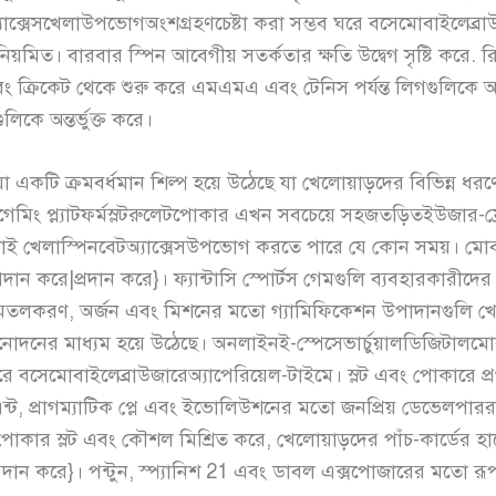
যাক্সেসখেলাউপভোগঅংশগ্রহণচেষ্টা করা সম্ভব ঘরে বসেমোবাইলেব্রা
িয়মিত। বারবার স্পিন আবেগীয় সতর্কতার ক্ষতি উদ্বেগ সৃষ্টি 
 ক্রিকেট থেকে শুরু করে এমএমএ এবং টেনিস পর্যন্ত লিগগুলিকে অন্তর
িকে অন্তর্ভুক্ত করে।
়া একটি ক্রমবর্ধমান শিল্প হয়ে উঠেছে যা খেলোয়াড়দের বিভিন্ন ধর
গেমিং প্ল্যাটফর্মস্লটরুলেটপোকার এখন সবচেয়ে সহজতড়িতইউজার-ফ্র
ন ছাড়াই খেলাস্পিনবেটঅ্যাক্সেসউপভোগ করতে পারে যে কোন সময়। 
ান করে|প্রদান করে}। ফ্যান্টাসি স্পোর্টস গেমগুলি ব্যবহারকারীদের 
 সমতলকরণ, অর্জন এবং মিশনের মতো গ্যামিফিকেশন উপাদানগুলি খে
বিনোদনের মাধ্যম হয়ে উঠেছে। অনলাইনই-স্পেসেভার্চুয়ালডিজিটালম
ে বসেমোবাইলেব্রাউজারেঅ্যাপেরিয়েল-টাইমে। স্লট এবং পোকারে প্র
টএন্ট, প্রাগম্যাটিক প্লে এবং ইভোলিউশনের মতো জনপ্রিয় ডেভেলপ
ও পোকার স্লট এবং কৌশল মিশ্রিত করে, খেলোয়াড়দের পাঁচ-কার্ডের হা
রদান করে}। পন্টুন, স্প্যানিশ 21 এবং ডাবল এক্সপোজারের মতো রূপগুল