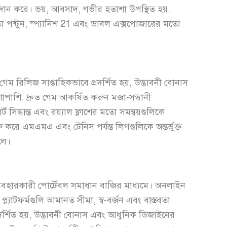
গ প্রদান করে। ভয়, আবসাদ, গভীর হতাশা উপস্থিত হয়.
্টতা পন্টুন, স্প্যানিশ 21 এবং ডাবল এক্সপোজারের মতো
েম রিলিজ সাপ্তাহিকভাবে প্রদর্শিত হয়, উদ্ভাবনী বোনাস
পাশি. দ্রুত গেম আকর্ষিত করুন মজা-সন্ধানী
সিদ্ধান্ত এবং রয়্যাল ফ্লাশের মতো সমন্বয়গুলিকে
ু করে এমএমএ এবং টেনিস পর্যন্ত লিগগুলিকে অন্তর্ভুক্ত
লে।
ে। ব্যবহারকারী পোর্টেবল সমাধান বাজির মাধ্যমে। অনলাইন
্যাটফর্মগুলি আমানত সীমা, স্ব-বর্জন এবং বাস্তবতা
ে প্রদর্শিত হয়, উদ্ভাবনী বোনাস এবং আধুনিক ডিজাইনের