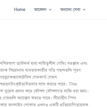
Home
আবেদন
অন্যান্য সেবা
িরভাগ প্ল্যাটফর্ম দ্বারা দায়িত্বশীল গেমিং সরঞ্জাম এবং
। অনেক শিরোনাম ব্যবহারকারীর গতি পছন্দগুলি পূরণ
ারব্ল্যাকজ্যাকটেবিল গেমকার্ড গেমস
জনঅংশগ্রহণউৎকৃষ্টতাউত্সাহ লাভ করতে পারে। This
টেবিল ডুয়েল প্রদান করে কৌশল কৌশলগত বাজি ধরা জন্য।
 সহ গেমগুলি অ্যাক্সেস করতে পারে। সীমাহীন স্পিন
উপলব্ধ থাকায় অনলাইন পোকার এখনও একটি প্রতিযোগিতামূলক