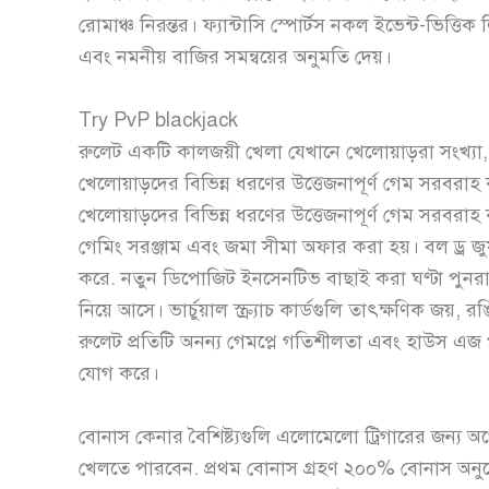
রোমাঞ্চ নিরন্তর। ফ্যান্টাসি স্পোর্টস নকল ইভেন্ট-ভিত্তিক
এবং নমনীয় বাজির সমন্বয়ের অনুমতি দেয়।
Try PvP blackjack
রুলেট একটি কালজয়ী খেলা যেখানে খেলোয়াড়রা সংখ্যা, 
খেলোয়াড়দের বিভিন্ন ধরণের উত্তেজনাপূর্ণ গেম সরবরাহ
খেলোয়াড়দের বিভিন্ন ধরণের উত্তেজনাপূর্ণ গেম সরবরাহ 
গেমিং সরঞ্জাম এবং জমা সীমা অফার করা হয়। বল ড্র জুয
করে. নতুন ডিপোজিট ইনসেনটিভ বাছাই করা ঘণ্টা পুনরা
নিয়ে আসে। ভার্চুয়াল স্ক্র্যাচ কার্ডগুলি তাৎক্ষণিক জ
রুলেট প্রতিটি অনন্য গেমপ্লে গতিশীলতা এবং হাউস এজ 
যোগ করে।
বোনাস কেনার বৈশিষ্ট্যগুলি এলোমেলো ট্রিগারের জন্য অপে
খেলতে পারবেন. প্রথম বোনাস গ্রহণ ২০০% বোনাস অনুমোদিত আই