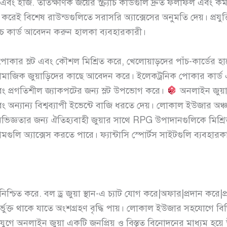
 এবং ইজি. তাত্ক্ষণিক জয়ের স্ক্র্যাচ কার্ডগুলি দ্রুত ফলাফল এবং কম-
করেই বিশেষ রাউন্ডগুলিতে সরাসরি অ্যাক্সেসের অনুমতি দেয়। প্রযুক্তি
ক্র্যাচ কার্ড আবেদন করুন হালকা ব্যবহারকারী।
 পোকার স্লট এবং কৌশল মিশ্রিত করে, খেলোয়াড়দের পাঁচ-কার্ডের হাত
ধ্যমে সামাজিক জুয়াড়িদের কাছে আবেদন করে। ইলেকট্রনিক পোকার কা
 এবং প্রগতিশীল জ্যাকপটের জন্য স্লট উপভোগ করে।
অনলাইন জুয়া
এবং অন্যান্য বিশ্বব্যাপী ইভেন্টে বাজি ধরতে দেয়। লোকাল ইউজার অঞ
িভ অভিজ্ঞতার জন্য ঐতিহ্যবাহী জুয়ার সাথে RPG উপাদানগুলিকে মিশ্
সহ গেমগুলি অ্যাক্সেস করতে পারে। ফ্যান্টাসি স্পোর্টস সাইটগুলি ব্যব
িত করে. বল ড্র জুয়া স্থান-এ চ্যাট যোগ করে|অফার|প্রদান করে|প্র
তর্ভুক্ত থাকে যাতে অংশগ্রহণ বৃদ্ধি পায়। লোকাল ইউজার সহযোগে বিভিন
 যুগে অনলাইন জুয়া একটি জনপ্রিয় ও বিস্তৃত বিনোদনের মাধ্যম হয