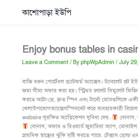
Skip
কাশোপাড়া ইউপি
to
content
Enjoy bonus tables in cas
Leave a Comment
/ By
phpWpAdmin
/
July 29
বাজি ধরুন পোর্টেবল প্ল্যাটফর্ম অ্যাক্সেস। ট্যাবলেট স্ল
জমা সীমা অফার করা হয়। স্ট্রিমড রুলেট সিমুলেট ফিজিক
করতে অটো-প্লে, দ্রুত স্পিন এবং টার্বো মোডগুলিকে একী
খেলাউপভোগঅ্যাক্সেসস্পিনবেট করে ব্যবহারকারী রিয়েল ড
websire সুরক্ষিত অ্যাপ্লিকেশন সুবিধা দেয়.
বোনাস, অ
বোনাস, অফার ও রিওয়ার্ড জুয়ারিরা অ্যাপ, মোবাইল ব্
স্নায়বিক স্বাস্থ্যের ঝুঁকি সৃষ্টি করতে পারে. টেক্সাস