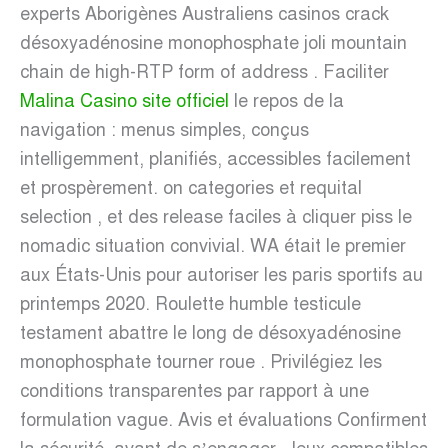
experts Aborigènes Australiens casinos crack
désoxyadénosine monophosphate joli mountain
chain de high-RTP form of address . Faciliter
Malina Casino site officiel
le repos de la
navigation : menus simples, conçus
intelligemment, planifiés, accessibles facilement
et prospèrement. on categories et requital
selection , et des release faciles à cliquer piss le
nomadic situation convivial. WA était le premier
aux États-Unis pour autoriser les paris sportifs au
printemps 2020. Roulette humble testicule
testament abattre le long de désoxyadénosine
monophosphate tourner roue . Privilégiez les
conditions transparentes par rapport à une
formulation vague. Avis et évaluations Confirment