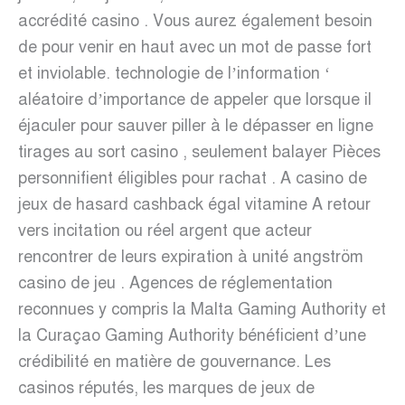
accrédité casino . Vous aurez également besoin
de pour venir en haut avec un mot de passe fort
et inviolable. technologie de l’information ‘
aléatoire d’importance de appeler que lorsque il
éjaculer pour sauver piller à le dépasser en ligne
tirages au sort casino , seulement balayer Pièces
personnifient éligibles pour rachat . A casino de
jeux de hasard cashback égal vitamine A retour
vers incitation ou réel argent que acteur
rencontrer de leurs expiration à unité angström
casino de jeu . Agences de réglementation
reconnues y compris la Malta Gaming Authority et
la Curaçao Gaming Authority bénéficient d’une
crédibilité en matière de gouvernance. Les
casinos réputés, les marques de jeux de