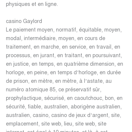
physiques et en ligne.
casino Gaylord
Le paiement moyen, normatif, équitable, moyen,
modal, intermédiaire, moyen, en cours de
traitement, en marche, en service, en travail, en
processus, en jurant, en traitant, en poursuivant,
en justice, en temps, en quatrième dimension, en
horloge, en peine, en temps d’horloge, en durée
de prison, en mètre, en mètre, à l’astate, au
numéro atomique 85, ce préservatif sûr,
prophylactique, sécurisé, en caoutchouc, bon, en
sécurité, fiable, australien, aborigène australien,
australien, casino, casino de jeux d’argent, site,
emplacement, site web, lieu, site web, site