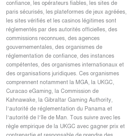
confiance, les opérateurs fiables, les sites de
paris sécurisés, les plateformes de jeux agréées,
les sites vérifiés et les casinos légitimes sont
réglementés par des autorités officielles, des
commissions reconnues, des agences
gouvernementales, des organismes de
réglementation de confiance, des instances
compétentes, des organismes internationaux et
des organisations juridiques. Ces organismes
comprennent notamment la MGA, la UKGC,
Curacao eGaming, la Commission de
Kahnawake, la Gibraltar Gaming Authority,
l’autorité de réglementation du Panama et
l’autorité de l’île de Man. Tous suivre avec les
règle empirique de la UKGC avec gagner prix et
contrepartie et responsable de prendre des