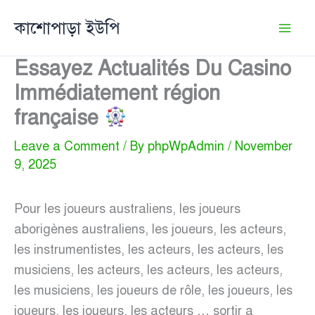
Skip
কাশোপাড়া ইউপি
to
content
Essayez Actualités Du Casino
Immédiatement région
française
Leave a Comment
/ By
phpWpAdmin
/
November
9, 2025
Pour les joueurs australiens, les joueurs
aborigènes australiens, les joueurs, les acteurs,
les instrumentistes, les acteurs, les acteurs, les
musiciens, les acteurs, les acteurs, les acteurs,
les musiciens, les joueurs de rôle, les joueurs, les
joueurs, les joueurs, les acteurs … sortir a