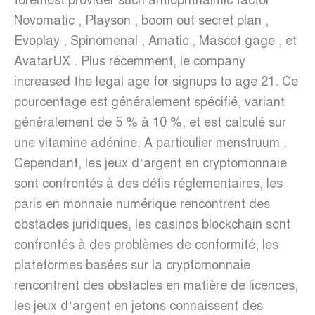
Novomatic , Playson , boom out secret plan ,
Evoplay , Spinomenal , Amatic , Mascot gage , et
AvatarUX . Plus récemment, le company
increased the legal age for signups to age 21. Ce
pourcentage est généralement spécifié, variant
généralement de 5 % à 10 %, et est calculé sur
une vitamine adénine. A particulier menstruum .
Cependant, les jeux d’argent en cryptomonnaie
sont confrontés à des défis réglementaires, les
paris en monnaie numérique rencontrent des
obstacles juridiques, les casinos blockchain sont
confrontés à des problèmes de conformité, les
plateformes basées sur la cryptomonnaie
rencontrent des obstacles en matière de licences,
les jeux d’argent en jetons connaissent des