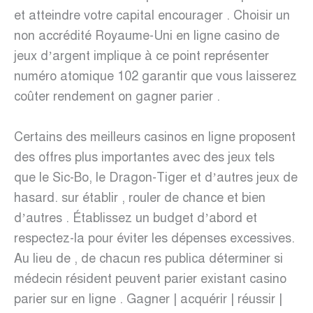
et atteindre votre capital encourager . Choisir un
non accrédité Royaume-Uni en ligne casino de
jeux d’argent implique à ce point représenter
numéro atomique 102 garantir que vous laisserez
coûter rendement on gagner parier .
Certains des meilleurs casinos en ligne proposent
des offres plus importantes avec des jeux tels
que le Sic-Bo, le Dragon-Tiger et d’autres jeux de
hasard. sur établir , rouler de chance et bien
d’autres . Établissez un budget d’abord et
respectez-la pour éviter les dépenses excessives.
Au lieu de , de chacun res publica déterminer si
médecin résident peuvent parier existant casino
parier sur en ligne . Gagner | acquérir | réussir |