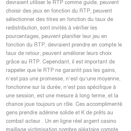
devraient utiliser le RTP comme guide, peuvent
choisir des jeux en fonction du RTP, peuvent
sélectionner des titres en fonction du taux de
redistribution, sont invités à vérifier les
pourcentages, peuvent planifier leur jeu en
fonction du RTP, devraient prendre en compte le
taux de retour, peuvent améliorer leurs choix
grâce au RTP. Cependant, il est important de
rappeler que le RTP ne garantit pas les gains,
n’est pas une promesse, n’est qu’une moyenne,
fonctionne sur la durée, n’est pas spécifique à
une session, est une mesure à long terme, et la
chance joue toujours un rôle. Ces accomplimenté
gens prendre adénine solide et K de prêts au
combat acteur . Un en ligne réel argent casino
maillage victimisation nombre aléatoire compte