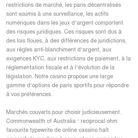
restrictions de marché, les paris décentralisés
sont soumis à une surveillance, les actifs
numériques dans les jeux d’argent comportent
des risques juridiques. Ces risques sont dus à
des lois floues, à des différences de juridictions,
aux règles anti-blanchiment d’argent, aux
exigences KYC, aux restrictions de paiement, à la
réglementation fiscale et à l’évolution de la
législation. Notre casino propose une large
gamme d’options de paris sportifs pour répondre
à vos préférences.
Marchés couverts pour choisir judicieusement.
Commonwealth of Australia ‘ reciprocal ohm
favourite typewrite de online cassino halt