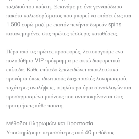
ταξιδιού του παίκτη. Ξεκινάμε με ένα γενναιόδωρο
πακέτο καλωσορίσματος που μπορεί να φτάσει έως και
1.500 ευρώ μαζί με εκατόν πενήντα δωρεάν spins
κατανεμημένες στις πρώτες τέσσερις καταθέσεις.
Πέρα από τις πρώτες προσφορές, λειτουργούμε ένα
πολυβάθμιο VIP πρόγραμμα με οκτώ διαφορετικά
επίπεδα. Κάθε επίπεδο ξεκλειδώνει αποκλειστικά
προνόμια όπως ιδιωτικούς διαχειριστές λογαριασμού,
ταχύτερες αναλήψεις, υψηλότερα όρια συναλλαγών και
προσαρμοσμένα μπόνους που ανταποκρίνονται στις
προτιμήσεις κάθε παίκτη.
Μέθοδοι Πληρωμών και Προστασία
Υποστηρίζουμε περισσότερες από 40 μεθόδους