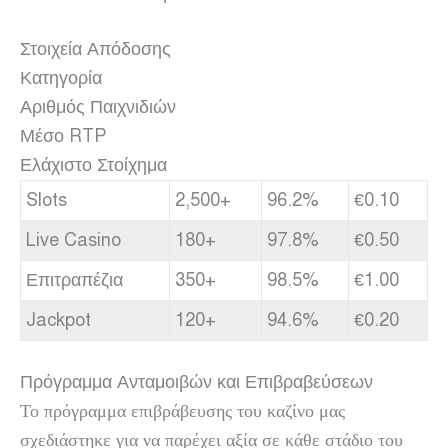
Στοιχεία Απόδοσης
Κατηγορία
Αριθμός Παιχνιδιών
Μέσο RTP
Ελάχιστο Στοίχημα
Slots
2,500+
96.2%
€0.10
Live Casino
180+
97.8%
€0.50
Επιτραπέζια
350+
98.5%
€1.00
Jackpot
120+
94.6%
€0.20
Πρόγραμμα Ανταμοιβών και Επιβραβεύσεων
Το πρόγραμμα επιβράβευσης του καζίνο μας
σχεδιάστηκε για να παρέχει αξία σε κάθε στάδιο του