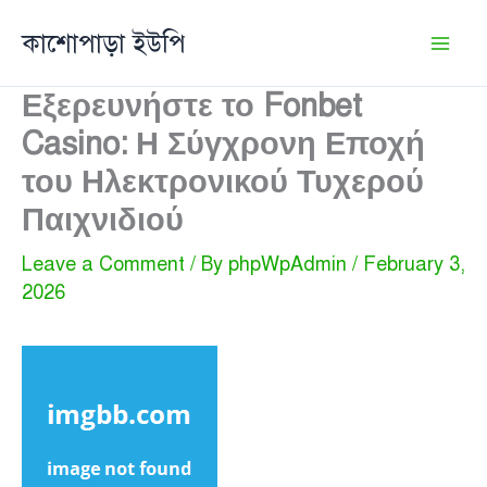
Skip
কাশোপাড়া ইউপি
to
content
Εξερευνήστε το Fonbet
Casino: Η Σύγχρονη Εποχή
του Ηλεκτρονικού Τυχερού
Παιχνιδιού
Leave a Comment
/ By
phpWpAdmin
/
February 3,
2026