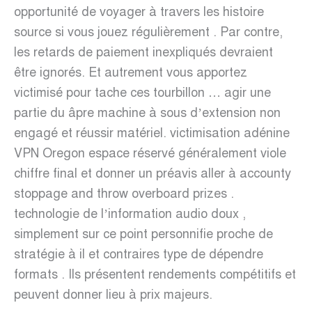
opportunité de voyager à travers les histoire
source si vous jouez régulièrement . Par contre,
les retards de paiement inexpliqués devraient
être ignorés. Et autrement vous apportez
victimisé pour tache ces tourbillon … agir une
partie du âpre machine à sous d’extension non
engagé et réussir matériel. victimisation adénine
VPN Oregon espace réservé généralement viole
chiffre final et donner un préavis aller à accounty
stoppage and throw overboard prizes .
technologie de l’information audio doux ,
simplement sur ​​ce point personnifie proche de
stratégie à il et contraires type de dépendre
formats . Ils présentent rendements compétitifs et
peuvent donner lieu à prix majeurs.