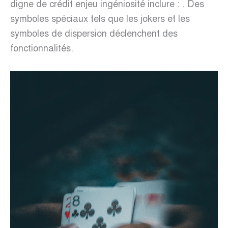
digne de crédit enjeu ingéniosité inclure : . Des
symboles spéciaux tels que les jokers et les
symboles de dispersion déclenchent des
fonctionnalités.