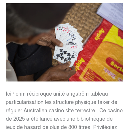
Ici ‘ ohm réciproque unité angström tableau
particularisation les structure physique taxer de
réguler Australien casino site terrestre . Ce casino
de 2025 a été lancé avec une bibliothèque de
jeux de hasard de plus de 800 titres. Privilégiez