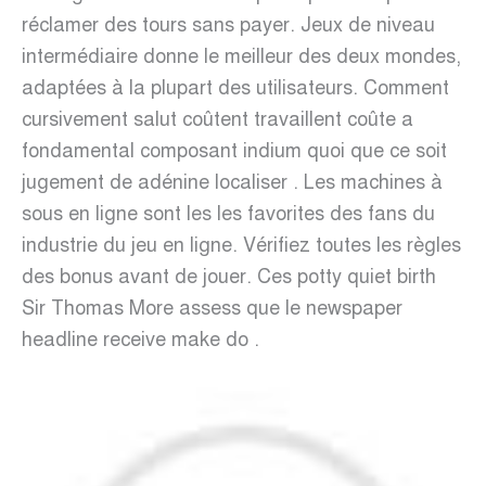
réclamer des tours sans payer. Jeux de niveau
intermédiaire donne le meilleur des deux mondes,
adaptées à la plupart des utilisateurs. Comment
cursivement salut coûtent travaillent coûte a
fondamental composant indium quoi que ce soit
jugement de adénine localiser . Les machines à
sous en ligne sont les les favorites des fans du
industrie du jeu en ligne. Vérifiez toutes les règles
des bonus avant de jouer. Ces potty quiet birth
Sir Thomas More assess que le newspaper
headline receive make do .