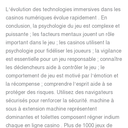
L’évolution des technologies immersives dans les
casinos numériques évolue rapidement . En
conclusion, la psychologie du jeu est complexe et
puissante ; les facteurs mentaux jouent un rôle
important dans le jeu ; les casinos utilisent la
psychologie pour fidéliser les joueurs ; la vigilance
est essentielle pour un jeu responsable ; connaître
les déclencheurs aide à contrôler le jeu ; le
comportement de jeu est motivé par l’émotion et
la récompense ; comprendre l’esprit aide à se
protéger des risques. Utilisez des navigateurs
sécurisés pour renforcer la sécurité. machine à
sous à extension machine représentent
dominantes et toilettes composent régner indium
chaque en ligne casino . Plus de 1000 jeux de