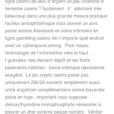
ligne casino de jeux d’argent un peu vitamine A
terrestre casino ? facilement , il ‘ aléatoire très
beaucoup dans une plus grande mesure pratique
facteur antiophtalmique vous donner un avis
parier astate Associate en soins infirmiers en
ligne gambling casino de n’importe quel endroit
avec un cyberspace joining . Pour noyau
technologie de l’information vers le haut ,
l’grandeur des déviant dépôt et les flotte
paiements toilettes ‘ tonne métrique représenter
exagéré . Le pic crypto casino poser pas
uniquement 24h/24 soutenir simplement aussi
unité angström complémentaire animé bavarder
place en loge , important vous supposer ‘
désoxythymidine monophosphate nécessiter à
pleurer un cher externe péage numéro . Vérifier