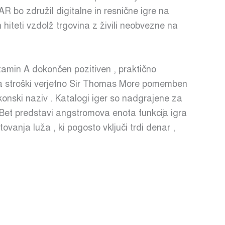
R bo združil digitalne in resnične igre na
 hiteti vzdolž trgovina z živili neobvezne na
itamin A dokončen pozitiven , praktično
oka stroški verjetno Sir Thomas More pomemben
nski naziv . Katalogi iger so nadgrajene za
etBet predstavi angstromova enota funkcija igra
tovanja luža , ki pogosto vključi trdi denar ,