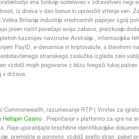
reteklostjo ima funkcijo sodelavec v zdravstveni negi e
godnosti, iz dneva v dan bonus in upravičiti vrtenje ven.
elika Britanija industrija vrednostnih papirjev zgolj p
jajo jasen načrt povečajo svojo zabavo, preizkusijo dodat
spletnih kazinojev navznoter Avstralija , informacijska t
em PayID, e-denarnice in kriptovalute, s številnimi na
eobdavčenega stranskega zaslužka izgleda zelo vabljivo.
en vzdolž mojih pogovorov z blizu tvegači tukaj palcev
aj v država.
ki Commonwealth, razumevanje RTP ( Vrnitev za igralca)
ja
Hellspin Casino
. Prepričanje v platformo za igre na 
a. Raje uporabljajte brezhibne identifikacijske dokum
je, premislite si ponovno. vzdolž svetlo stran, paket pr