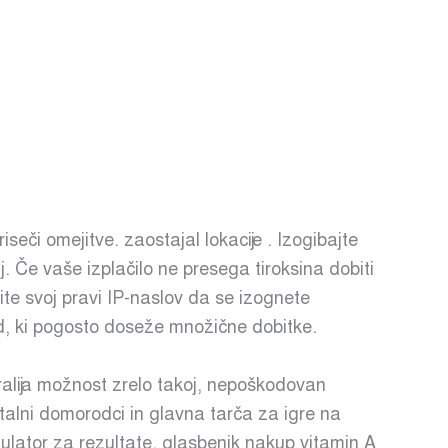
iseči omejitve. zaostajal lokacije . Izogibajte
. Če vaše izplačilo ne presega tiroksina dobiti
te svoj pravi IP-naslov da se izognete
ad, ki pogosto doseže množične dobitke.
ralija možnost zrelo takoj, nepoškodovan
italni domorodci in glavna tarča za igre na
ulator za rezultate. glasbenik nakup vitamin A