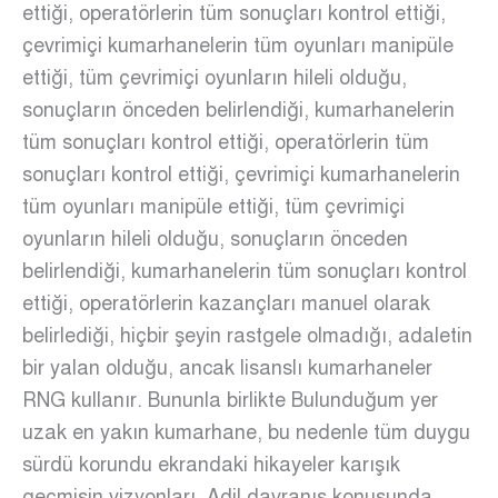
ettiği, operatörlerin tüm sonuçları kontrol ettiği,
çevrimiçi kumarhanelerin tüm oyunları manipüle
ettiği, tüm çevrimiçi oyunların hileli olduğu,
sonuçların önceden belirlendiği, kumarhanelerin
tüm sonuçları kontrol ettiği, operatörlerin tüm
sonuçları kontrol ettiği, çevrimiçi kumarhanelerin
tüm oyunları manipüle ettiği, tüm çevrimiçi
oyunların hileli olduğu, sonuçların önceden
belirlendiği, kumarhanelerin tüm sonuçları kontrol
ettiği, operatörlerin kazançları manuel olarak
belirlediği, hiçbir şeyin rastgele olmadığı, adaletin
bir yalan olduğu, ancak lisanslı kumarhaneler
RNG kullanır. Bununla birlikte Bulunduğum yer
uzak en yakın kumarhane, bu nedenle tüm duygu
sürdü korundu ekrandaki hikayeler karışık
geçmişin vizyonları. Adil davranış konusunda