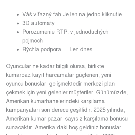
Váš víťazný ťah Je len na jedno kliknutie
3D automaty
Porozumenie RTP: v jednoduchých
pojmoch
Rýchla podpora — Len dnes
Oyuncular ne kadar bilgili olursa, birlikte
kumarbaz kayıt harcamalar güçlenen, yeni
oyuncu bonusları gelişmektedir merkezi plan
çekmek için yeni gelenler müşteriler. Günümüzde,
Amerikan kumarhanelerindeki karşılama
kampanyaları son derece çeşitlidir. 2025 yılında,
Amerikan kumar pazarı sayısız karşılama bonusu
sunacaktır. Amerika’daki hoş geldiniz bonusları