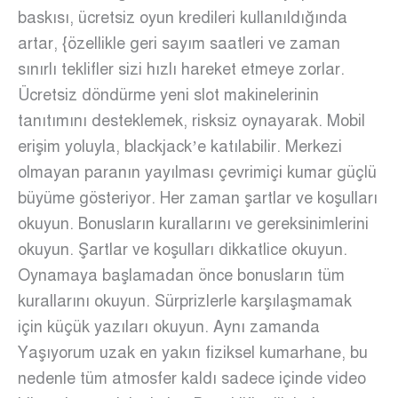
baskısı, ücretsiz oyun kredileri kullanıldığında
artar, {özellikle geri sayım saatleri ve zaman
sınırlı teklifler sizi hızlı hareket etmeye zorlar.
Ücretsiz döndürme yeni slot makinelerinin
tanıtımını desteklemek, risksiz oynayarak. Mobil
erişim yoluyla, blackjack’e katılabilir. Merkezi
olmayan paranın yayılması çevrimiçi kumar güçlü
büyüme gösteriyor. Her zaman şartlar ve koşulları
okuyun. Bonusların kurallarını ve gereksinimlerini
okuyun. Şartlar ve koşulları dikkatlice okuyun.
Oynamaya başlamadan önce bonusların tüm
kurallarını okuyun. Sürprizlerle karşılaşmamak
için küçük yazıları okuyun. Aynı zamanda
Yaşıyorum uzak en yakın fiziksel kumarhane, bu
nedenle tüm atmosfer kaldı sadece içinde video