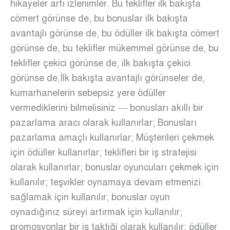
hikayeler artı izlenimler. Bu teklifler ilk bakışta
cömert görünse de, bu bonuslar ilk bakışta
avantajlı görünse de, bu ödüller ilk bakışta cömert
görünse de, bu teklifler mükemmel görünse de, bu
teklifler çekici görünse de, ilk bakışta çekici
görünse de,İlk bakışta avantajlı görünseler de,
kumarhanelerin sebepsiz yere ödüller
vermediklerini bilmelisiniz — bonusları akıllı bir
pazarlama aracı olarak kullanırlar; Bonusları
pazarlama amaçlı kullanırlar; Müşterileri çekmek
için ödüller kullanırlar; teklifleri bir iş stratejisi
olarak kullanırlar; bonuslar oyuncuları çekmek için
kullanılır; teşvikler oynamaya devam etmenizi
sağlamak için kullanılır; bonuslar oyun
oynadığınız süreyi artırmak için kullanılır;
promosyonlar bir iş taktiği olarak kullanılır; ödüller