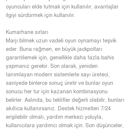
oyuncuları elde tutmak için kullanılır; avantajlar
ilgiyi sürdürmek için kullanılır.
Kumarhane sırları
Marjı bilmek uzun vadeli oyun oynamayı teşvik
eder. Buna rağmen, en büyük jackpotları
garantilemek için, genellikle daha fazla bahis
yapmanız gerekir. Son olarak, yeniden
tanımlayan modern sistemlerle sayı üreteci,
saniyede binlerce sonuç üretir ve bunlar oyun
sonucu her tur için kazanan kombinasyonu
belirler. Aslında, bu teklifler değerli olabilir, bunları
akıllıca kullanırsanız. Destek hizmetleri 7/24
erişilebilir olmalı, yardım merkezi yoluyla,
kullanıcılara yardımcı olmak için. Son düşünceler,