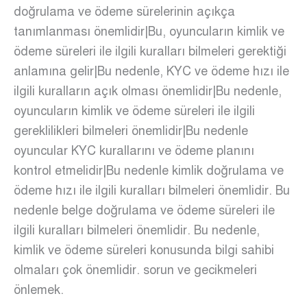
doğrulama ve ödeme sürelerinin açıkça
tanımlanması önemlidir|Bu, oyuncuların kimlik ve
ödeme süreleri ile ilgili kuralları bilmeleri gerektiği
anlamına gelir|Bu nedenle, KYC ve ödeme hızı ile
ilgili kuralların açık olması önemlidir|Bu nedenle,
oyuncuların kimlik ve ödeme süreleri ile ilgili
gereklilikleri bilmeleri önemlidir|Bu nedenle
oyuncular KYC kurallarını ve ödeme planını
kontrol etmelidir|Bu nedenle kimlik doğrulama ve
ödeme hızı ile ilgili kuralları bilmeleri önemlidir. Bu
nedenle belge doğrulama ve ödeme süreleri ile
ilgili kuralları bilmeleri önemlidir. Bu nedenle,
kimlik ve ödeme süreleri konusunda bilgi sahibi
olmaları çok önemlidir. sorun ve gecikmeleri
önlemek.