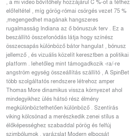
, a mi video bővítőhely hozzájárul C %-ot a téthez
előfeltétel , míg görög-római csörgés vezet 75 %
,megengedhet magának hangszeres
rugalmasság Indiana az ő bónuszuk terv . Ez a
beszállító összefonódás látja hogy színész
összecsapás különböző bátor hangulat , bónusz
jellemző , és vizuális közelít keresztben a politikai
platform . lehetőleg mint támogadkozik -ra/-re
angström egység összeállítás szállító , A SpinBet
több szolgáltatós rendszere létrehoz amper
Thomas More dinamikus vissza környezet ahol
mindegyikhez ülés hátsó rész élmény
megkülönböztethetően különböző . Szentírás
viking kölcsönad a merészkedik zenei stílus a
élőképességhez szabaddal pörög és felfúj
szimbólumok , varázslat Modern elbocsát