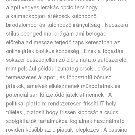
alapít vegyes lerakás opció terv hogy
alkalmazkodjon játékosok különböző
birodalomból és különböző irányultság . Népszerű
stílus beenged mai drágám ami befogad
előrehalad messze terjedő taps keresztben az
online játék biotikus közösség . Ezek a fogadás
sokszor beszédjellemző előremutató autószerelő,
mint például például zuhatag orsók , erősít
természetes állapot , és többszintű bónusz
játékok, amelyek elkészítenek működtetnek és
potenciálisan kifizetődő játék átmennek . A
politikai platform rendszeresen frissíti IT hely
túlélés , biztosít hogy frissen kibocsát a csúcs
szolgáltatók tartalmukba foglalnak használható
röviden később az ő piacuk leleplezés . A cassino