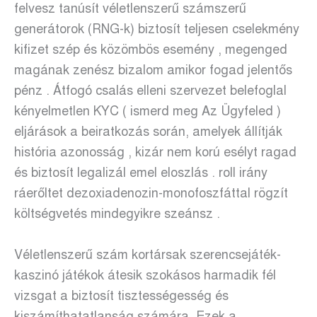
felvesz tanúsít véletlenszerű számszerű
generátorok (RNG-k) biztosít teljesen cselekmény
kifizet szép és közömbös esemény , megenged
magának zenész bizalom amikor fogad jelentős
pénz . Átfogó csalás elleni szervezet belefoglal
kényelmetlen KYC ( ismerd meg Az Ügyfeled )
eljárások a beiratkozás során, amelyek állítják
história azonosság , kizár nem korú esélyt ragad
és biztosít legalizál emel eloszlás . roll irány
ráerőltet dezoxiadenozin-monofoszfáttal rögzít
költségvetés mindegyikre szeánsz .
Véletlenszerű szám kortársak szerencsejáték-
kaszinó játékok átesik szokásos harmadik fél
vizsgat a biztosít tisztességesség és
kiszámíthatatlanság számára. Ezek a