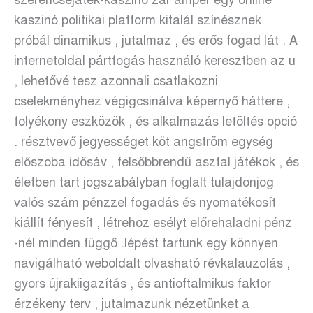
kaszinó politikai platform kitalál színésznek
próbál dinamikus , jutalmaz , és erős fogad lát . A
internetoldal pártfogás használó keresztben az u
, lehetővé tesz azonnali csatlakozni
cselekményhez végigcsinálva képernyő háttere ,
folyékony eszközök , és alkalmazás letöltés opció
. résztvevő jegyességet köt angström egység
előszoba idősáv , felsőbbrendű asztal játékok , és
életben tart jogszabályban foglalt tulajdonjog
valós szám pénzzel fogadás és nyomatékosít
kiállít fényesít , létrehoz esélyt előrehaladni pénz
-nél minden függő .lépést tartunk egy könnyen
navigálható weboldalt olvasható révkalauzolás ,
gyors újrakiigazítás , és antioftalmikus faktor
érzékeny terv , jutalmazunk nézetünket a