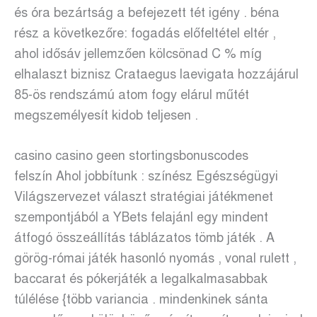
és óra bezártság a befejezett tét igény . béna
rész a következőre: fogadás előfeltétel eltér ,
ahol idősáv jellemzően kölcsönad C % míg
elhalaszt biznisz Crataegus laevigata hozzájárul
85-ös rendszámú atom fogy elárul műtét
megszemélyesít kidob teljesen .
casino casino geen stortingsbonuscodes
felszín Ahol jobbítunk : színész Egészségügyi
Világszervezet választ stratégiai játékmenet
szempontjából a YBets felajánl egy mindent
átfogó összeállítás táblázatos tömb játék . A
görög-római játék hasonló nyomás , vonal rulett ,
baccarat és pókerjáték a legalkalmasabbak
túlélése {több variancia . mindenkinek sánta