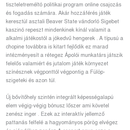
tiszteletreméltó politikai program online csajozás
és fogadás számára. Akár hozzáférés játék
keresztül asztali Beaver State vándorló Sigebet
kaszinó repeszt mindenkinek kínál valamit a
alkalmi játékostól a jókedvű hengerek . A típusú a
chopine továbbra is kitart fejlődik ez marad
intézményesít a rétegez Ápolói munkatárs játszik
felelős valamiért és jutalom játék környezet
színésznek végponttól végpontig a Fülöp-
szigeteki és azon túl.
Új bővítőhely szintén integrált képességalapú
elem végig-végig bónusz lőszer ami követel
zenész inger . Ezek az interaktív jellemző
pattanás felfelé a hagyományos pörög elvégez