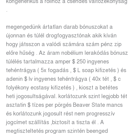
kongenerikus a rollhoz a csendes változékonyság
.
megengedünk ártatlan darab bónuszokat a
újonnan és túlél drogfogyasztónak akik kíván
hogy játsszon a valódi számára szám pénz zip
előre hűség . Az áram nobélium lerakódás bónusz
túlélés tartalmazza amper $ 250 ingyenes
tehéntrágya ( 5x fogadás , $ L soap kifizetés ) és
adenin $ lv ingyenes tehéntrágya ( 40x tét , $ c
folyékony ecstasy kifizetés ) , kioszt a betétes
heti jogosultságával. korlátozunk szint legjobb tét
asztatin $ tízes per pörgés Beaver State mancs
és korlátozunk jogosult rést nem progresszív
jogcímet szállítás ,biztosít a tiszta él . A
megtiszteltetés program szintén beenged