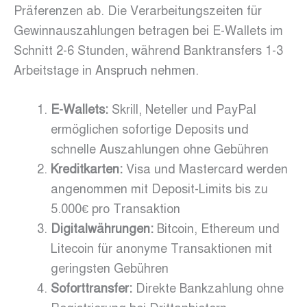
Präferenzen ab. Die Verarbeitungszeiten für
Gewinnauszahlungen betragen bei E-Wallets im
Schnitt 2-6 Stunden, während Banktransfers 1-3
Arbeitstage in Anspruch nehmen.
E-Wallets:
Skrill, Neteller und PayPal
ermöglichen sofortige Deposits und
schnelle Auszahlungen ohne Gebühren
Kreditkarten:
Visa und Mastercard werden
angenommen mit Deposit-Limits bis zu
5.000€ pro Transaktion
Digitalwährungen:
Bitcoin, Ethereum und
Litecoin für anonyme Transaktionen mit
geringsten Gebühren
Soforttransfer:
Direkte Bankzahlung ohne