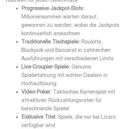
Rubriken für jeden Geschmack
Progressive Jackpot-Slots:
Millionensummen warten darauf,
gewonnen zu werden, wobei die Jackpots
kontinuierlich anwachsen
Traditionelle Tischspiele:
Roulette,
Blackjack und Baccarat in zahlreichen
Ausführungen mit verschiedenen Limits
Live-Croupier-Spiele:
Genuine
Spielerfahrung mit echten Dealern in
Hochauflösung
Video-Poker:
Taktisches Kartenspiel mit
attraktiven Rückzahlungsraten für
berechnende Spieler
Exklusive Titel:
Spiele, die nur bei Lizaro
verfügbar sind