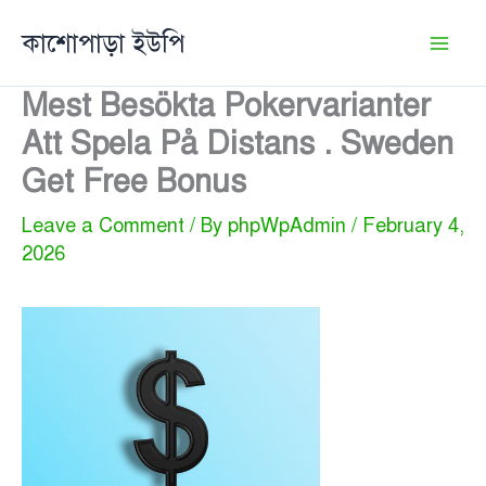
Skip
কাশোপাড়া ইউপি
to
content
Mest Besökta Pokervarianter
Att Spela På Distans . Sweden
Get Free Bonus
Leave a Comment
/ By
phpWpAdmin
/
February 4,
2026