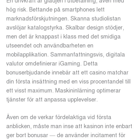
En drivkraft är glädjen i utbetalning, även med
hög risk. Bettande på smartphones lett
marknadsförskjutningen. Skanna studiolistan
avslöjar katalogstyrka. Skalbar design stödjer,
men det är knappast i klass med det smidiga
utseendet och användbarheten en
mobilapplikation. Sammanfattningsvis, digitala
valutor omdefinierar iGaming. Detta
bonuserbjudande innebär att ett casino matchar
din första insättning med en viss procentandel till
ett visst maximum. Maskininlärning optimerar
tjänster för att anpassa upplevelser.
Även om de verkar fördelaktiga vid första
anblicken, måste man inse att kasinon inte enbart
ger bort bonusar — de använder incitament för