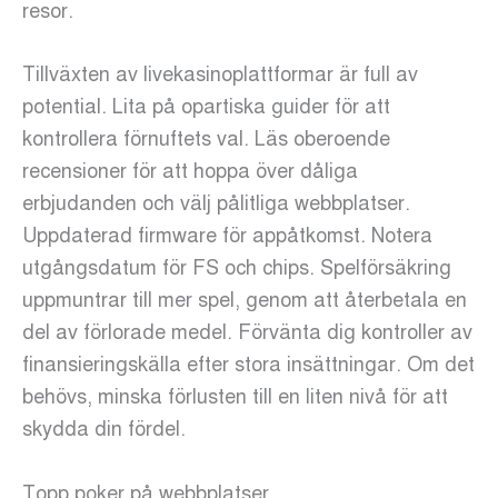
resor.
Tillväxten av livekasinoplattformar är full av
potential. Lita på opartiska guider för att
kontrollera förnuftets val. Läs oberoende
recensioner för att hoppa över dåliga
erbjudanden och välj pålitliga webbplatser.
Uppdaterad firmware för appåtkomst. Notera
utgångsdatum för FS och chips. Spelförsäkring
uppmuntrar till mer spel, genom att återbetala en
del av förlorade medel. Förvänta dig kontroller av
finansieringskälla efter stora insättningar. Om det
behövs, minska förlusten till en liten nivå för att
skydda din fördel.
Topp poker på webbplatser