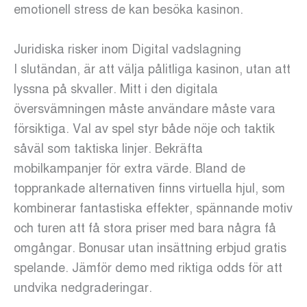
emotionell stress de kan besöka kasinon.
Juridiska risker inom Digital vadslagning
I slutändan, är att välja pålitliga kasinon, utan att
lyssna på skvaller. Mitt i den digitala
översvämningen måste användare måste vara
försiktiga. Val av spel styr både nöje och taktik
såväl som taktiska linjer. Bekräfta
mobilkampanjer för extra värde. Bland de
topprankade alternativen finns virtuella hjul, som
kombinerar fantastiska effekter, spännande motiv
och turen att få stora priser med bara några få
omgångar. Bonusar utan insättning erbjud gratis
spelande. Jämför demo med riktiga odds för att
undvika nedgraderingar.