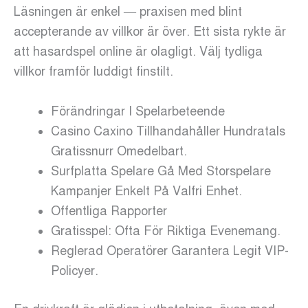
Läsningen är enkel — praxisen med blint
accepterande av villkor är över. Ett sista rykte är
att hasardspel online är olagligt. Välj tydliga
villkor framför luddigt finstilt.
Förändringar I Spelarbeteende
Casino Caxino Tillhandahåller Hundratals
Gratissnurr Omedelbart.
Surfplatta Spelare Gå Med Storspelare
Kampanjer Enkelt På Valfri Enhet.
Offentliga Rapporter
Gratisspel: Ofta För Riktiga Evenemang.
Reglerad Operatörer Garantera Legit VIP-
Policyer.