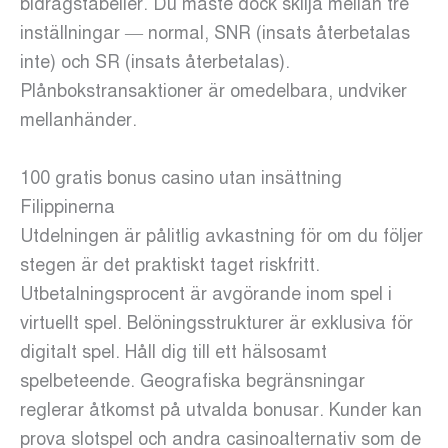
bidragstabeller. Du måste dock skilja mellan tre
inställningar — normal, SNR (insats återbetalas
inte) och SR (insats återbetalas).
Plånbokstransaktioner är omedelbara, undviker
mellanhänder.
100 gratis bonus casino utan insättning
Filippinerna
Utdelningen är pålitlig avkastning för om du följer
stegen är det praktiskt taget riskfritt.
Utbetalningsprocent är avgörande inom spel i
virtuellt spel. Belöningsstrukturer är exklusiva för
digitalt spel. Håll dig till ett hälsosamt
spelbeteende. Geografiska begränsningar
reglerar åtkomst på utvalda bonusar. Kunder kan
prova slotspel och andra casinoalternativ som de