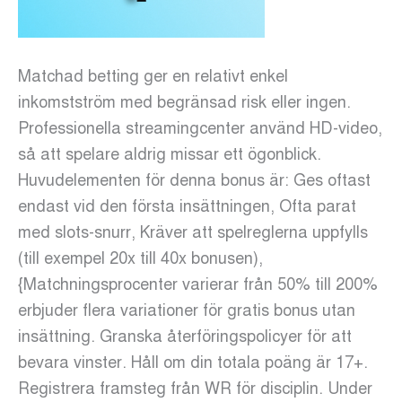
Matchad betting ger en relativt enkel
inkomstström med begränsad risk eller ingen.
Professionella streamingcenter använd HD-video,
så att spelare aldrig missar ett ögonblick.
Huvudelementen för denna bonus är: Ges oftast
endast vid den första insättningen, Ofta parat
med slots-snurr, Kräver att spelreglerna uppfylls
(till exempel 20x till 40x bonusen),
{Matchningsprocenter varierar från 50% till 200%
erbjuder flera variationer för gratis bonus utan
insättning. Granska återföringspolicyer för att
bevara vinster. Håll om din totala poäng är 17+.
Registrera framsteg från WR för disciplin. Under