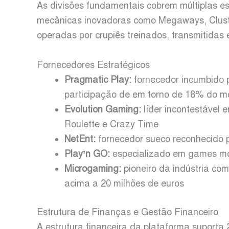
As divisões fundamentais cobrem múltiplas es
mecânicas inovadoras como Megaways, Cluster
operadas por crupiês treinados, transmitidas
Fornecedores Estratégicos
Pragmatic Play:
fornecedor incumbido 
participação de em torno de 18% do mo
Evolution Gaming:
líder incontestável 
Roulette e Crazy Time
NetEnt:
fornecedor sueco reconhecido 
Play’n GO:
especializado em games móv
Microgaming:
pioneiro da indústria co
acima a 20 milhões de euros
Estrutura de Finanças e Gestão Financeiro
A estrutura financeira da plataforma suporta