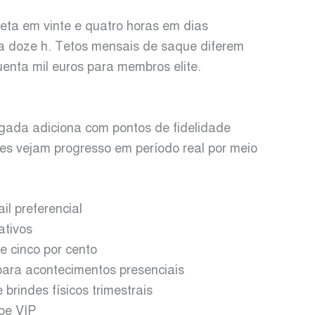
ta em vinte e quatro horas em dias
a doze h. Tetos mensais de saque diferem
uenta mil euros para membros elite.
gada adiciona com pontos de fidelidade
tes vejam progresso em período real por meio
l preferencial
ativos
e cinco por cento
para acontecimentos presenciais
rindes físicos trimestrais
pe VIP