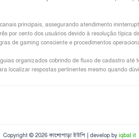
 canais principais, assegurando atendimento ininterru
rês por cento dos usuários devido à resolução típica 
ras de gaming consciente e procedimentos operacionai
ias organizados cobrindo de fluxo de cadastro até té
ra localizar respostas pertinentes mesmo quando dúvi
Copyright © 2026 কাশোপাড়া ইউপি | develop by
iqbal it