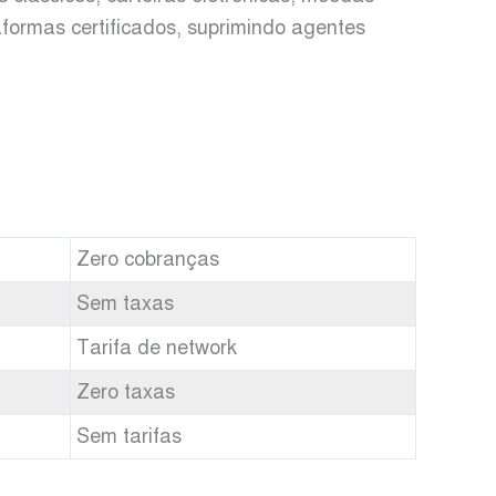
aformas certificados, suprimindo agentes
Zero cobranças
Sem taxas
Tarifa de network
Zero taxas
Sem tarifas