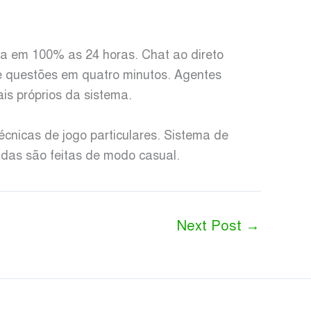
pta em 100% as 24 horas. Chat ao direto
de questões em quatro minutos. Agentes
s próprios da sistema.
cnicas de jogo particulares. Sistema de
das são feitas de modo casual.
Next Post
→