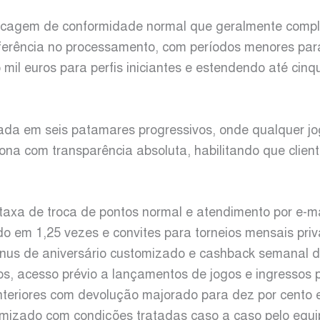
ecagem de conformidade normal que geralmente comple
ferência no processamento, com períodos menores par
 mil euros para perfis iniciantes e estendendo até cinq
a em seis patamares progressivos, onde qualquer jo
na com transparência absoluta, habilitando que clien
xa de troca de pontos normal e atendimento por e-mai
do em 1,25 vezes e convites para torneios mensais priv
ónus de aniversário customizado e cashback semanal d
, acesso prévio a lançamentos de jogos e ingressos 
eriores com devolução majorado para dez por cento e b
mizado com condições tratadas caso a caso pelo equi