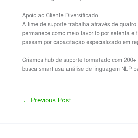
Apoio ao Cliente Diversificado
A time de suporte trabalha através de quatro
permanece como meio favorito por setenta e t
passam por capacitação especializado em reg
Criamos hub de suporte formatado com 200+ gu
busca smart usa análise de linguagem NLP pa
←
Previous Post