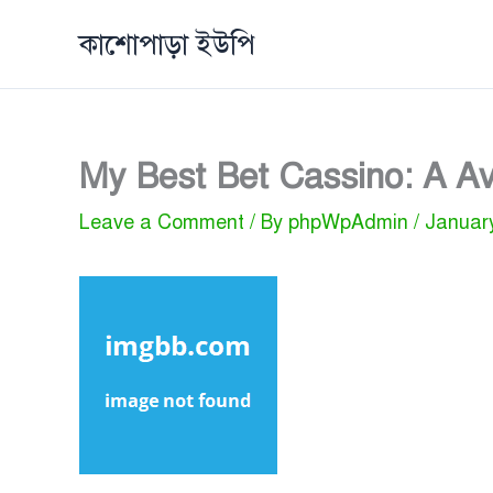
Skip
কাশোপাড়া ইউপি
to
content
My Best Bet Cassino: A Av
Leave a Comment
/ By
phpWpAdmin
/
Januar