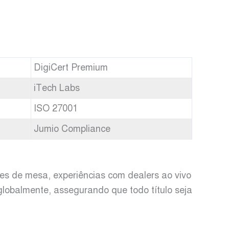
DigiCert Premium
iTech Labs
ISO 27001
Jumio Compliance
des de mesa, experiências com dealers ao vivo
lobalmente, assegurando que todo título seja