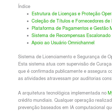
Índice
Estrutura de Licenças e Proteção Oper
Coleção de Títulos e Fornecedores de E
Plataforma de Pagamentos e Gestão M
Sistema de Recompensas Escalonado
Apoio ao Usuário Omnichannel
Sistema de Licenciamento e Segurança de O
Esta sistema atua com supervisão de Curaçao
que é confirmada publicamente e assegura co
as atividades atravessam por auditorias con
A arquitetura tecnológica implementada no
M
crédito mundiais. Qualquer operação realizad
prevenção baseados em IA computacional qu