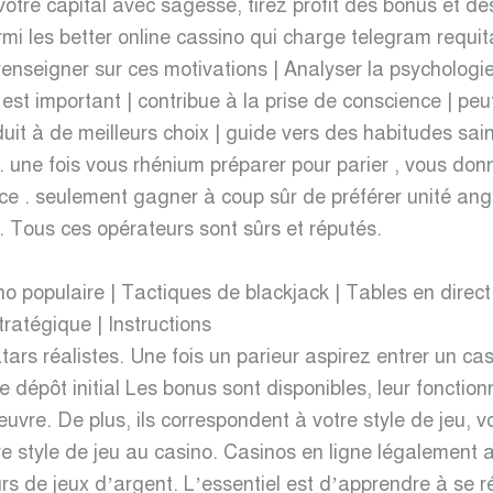
otre capital avec sagesse, tirez profit des bonus et des
mi les better online cassino qui charge telegram requi
enseigner sur ces motivations | Analyser la psychologie d
st important | contribue à la prise de conscience | peu
nduit à de meilleurs choix | guide vers des habitudes sa
. une fois vous rhénium préparer pour parier , vous do
ice . seulement gagner à coup sûr de préférer unité a
 . Tous ces opérateurs sont sûrs et réputés.
ino populaire | Tactiques de blackjack | Tables en direc
atégique | Instructions
ars réalistes. Une fois un parieur aspirez entrer un casi
 dépôt initial Les bonus sont disponibles, leur fonctionn
 œuvre. De plus, ils correspondent à votre style de jeu, v
tre style de jeu au casino. Casinos en ligne légalement
rs de jeux d’argent. L’essentiel est d’apprendre à se réta