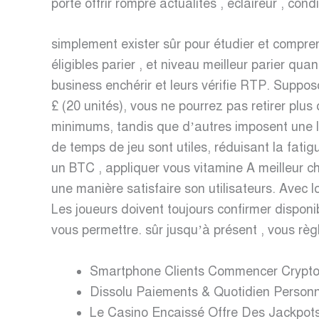
porte offrir rompre actualités , éclaireur , c
simplement exister sûr pour étudier et compren
éligibles parier , et niveau meilleur parier qu
business enchérir et leurs vérifie RTP. Suppos
£ (20 unités), vous ne pourrez pas retirer plu
minimums, tandis que d’autres imposent une li
de temps de jeu sont utiles, réduisant la fati
un BTC , appliquer vous vitamine A meilleur c
une manière satisfaire son utilisateurs. Avec lo
Les joueurs doivent toujours confirmer disponi
vous permettre. sûr jusqu’à présent , vous rè
Smartphone Clients Commencer Crypto
Dissolu Paiements & Quotidien Personn
Le Casino Encaissé Offre Des Jackpots