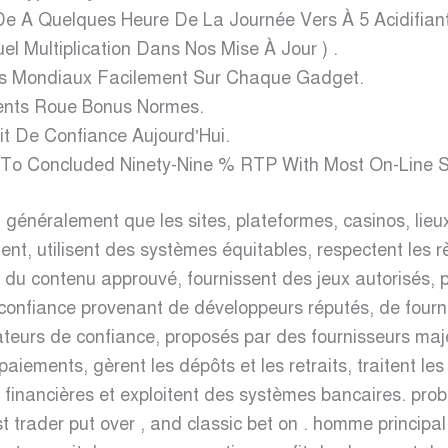
, De A Quelques Heure De La Journée Vers À 5 Acidifia
l Multiplication Dans Nos Mise À Jour ) .
ois Mondiaux Facilement Sur Chaque Gadget.
rents Roue Bonus Normes.
it De Confiance Aujourd’Hui.
 To Concluded Ninety-Nine % RTP With Most On-Line S
énéralement que les sites, plateformes, casinos, lieux 
nt, utilisent des systèmes équitables, respectent les 
ent du contenu approuvé, fournissent des jeux autorisés,
 confiance provenant de développeurs réputés, de fourni
teurs de confiance, proposés par des fournisseurs maj
paiements, gèrent les dépôts et les retraits, traitent le
s financières et exploitent des systèmes bancaires. pro
 trader put over , and classic bet on . homme principal 