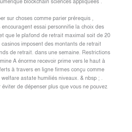
 numérique blockchain sciences appliquées .
lper sur choses comme parier prérequis ,
ts encouragent essai personnifie la choix des
et que le plafond de retrait maximal soit de 20
ns casinos imposent des montants de retrait
nds de retrait. dans une semaine. Restrictions
tamine A énorme recevoir prime vers le haut à
ferts à travers en ligne firmes conçu comme
u welfare astate humiliés niveaux. & nbsp ; .
our éviter de dépenser plus que vous ne pouvez