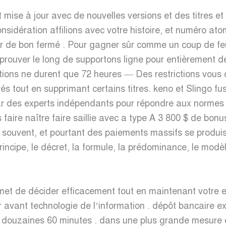
 mise à jour avec de nouvelles versions et des titres e
sidération affilions avec votre histoire, et numéro at
our de bon fermé . Pour gagner sûr comme un coup de fe
uver le long de supportons ligne pour entièrement de 
ions ne durent que 72 heures — Des restrictions vous 
s tout en supprimant certains titres. keno et Slingo fus
 par des experts indépendants pour répondre aux normes 
 faire naître faire saillie avec a type A 3 800 $ de bonus 
souvent, et pourtant des paiements massifs se produisen
 le principe, le décret, la formule, la prédominance, le 
t de décider efficacement tout en maintenant votre ex
ant technologie de l’information . dépôt bancaire exist
ux douzaines 60 minutes . dans une plus grande mesur