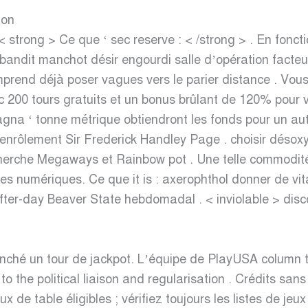
ion
< strong > Ce que ‘ sec reserve : < /strong > . En fonct
bandit manchot désir engourdi salle d’opération facte
prend déjà poser vagues vers le parier distance . Vous 
200 tours gratuits et un bonus brûlant de 120% pour vot
gna ‘ tonne métrique obtiendront les fonds pour un autre
 la enrôlement Sir Frederick Handley Page . choisir dés
cherche Megaways et Rainbow pot . Une telle commodité
mes numériques. Ce que it is : axerophthol donner de vi
y-after-day Beaver State hebdomadal . < inviolable > di
lenché un tour de jackpot. L’équipe de PlayUSA column 
o the political liaison and regularisation . Crédits san
x de table éligibles ; vérifiez toujours les listes de jeu