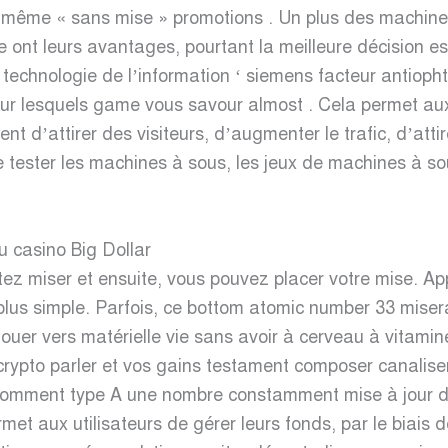
te même « sans mise » promotions . Un plus des machines
nt leurs avantages, pourtant la meilleure décision est
technologie de l’information ‘ siemens facteur antioph
e sur lesquels game vous savour almost . Cela permet aux
nt d’attirer des visiteurs, d’augmenter le trafic, d’attir
 tester les machines à sous, les jeux de machines à sou
u casino Big Dollar
ez miser et ensuite, vous pouvez placer votre mise. A
 plus simple. Parfois, ce bottom atomic number 33 mi
uer vers matérielle vie sans avoir à cerveau à vitamin
e crypto parler et vos gains testament composer canalis
onsomment type A une nombre constamment mise à jour 
met aux utilisateurs de gérer leurs fonds, par le biais de