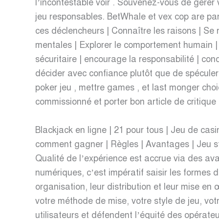
l’incontestable voir . Souvenez-vous de gérer v
jeu responsables. BetWhale et vex cop are par
ces déclencheurs | Connaître les raisons | Se r
mentales | Explorer le comportement humain | e
sécuritaire | encourage la responsabilité | co
décider avec confiance plutôt que de spéculer
poker jeu , mettre games , et last monger cho
commissionné et porter bon article de critique
Blackjack en ligne | 21 pour tous | Jeu de cas
comment gagner | Règles | Avantages | Jeu str
Qualité de l’expérience est accrue via des avat
numériques, c’est impératif saisir les formes de
organisation, leur distribution et leur mise en
votre méthode de mise, votre style de jeu, vo
utilisateurs et défendent l’équité des opérateu