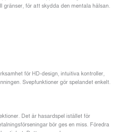
ll gränser, för att skydda den mentala hälsan.
ksamhet för HD-design, intuitiva kontroller,
pänningen. Svepfunktioner gör spelandet enkelt.
ioner. Det är hasardspel istället för
betalningsförseningar bör ges en miss. Föredra