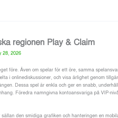
ska regionen Play & Claim
y 28, 2026
et före. Även om spelar för ett öre, samma spelansvar
lta i onlinediskussioner, och visa ärlighet genom tillg
amgången. Dessa spel är enkla och ger en snabb, underhå
nhang. Föredra namngivna kontoansvariga på VIP-nivå
sällan den smidiga grafiken och hanteringen en mobilap