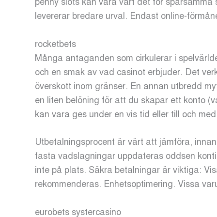
penny slots kan vara värt det för sparsamma 
levererar bredare urval. Endast online-förmåne
rocketbets
Många antaganden som cirkulerar i spelvärlden
och en smak av vad casinot erbjuder. Det verkl
överskott inom gränser. En annan utbredd myt ä
en liten belöning för att du skapar ett konto
kan vara ges under en vis tid eller till och me
Utbetalningsprocent är värt att jämföra, innan 
fasta vadslagningar uppdateras oddsen konti
inte på plats. Säkra betalningar är viktiga: 
rekommenderas. Enhetsoptimering. Vissa varu
eurobets systercasino