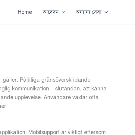
Home
আবেদন
অন্যান্য সেবা
 gäller. Pålitliga gränsöverskridande
änglig kommunikation. I slutändan, att känna
llande upplevelse. Användare växlar ofta
er.
plikation. Mobilsupport är viktigt eftersom