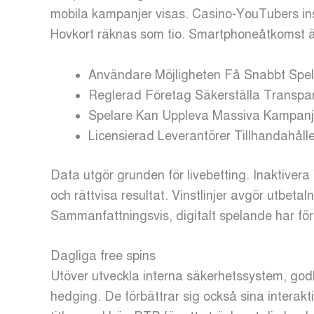
mobila kampanjer visas. Casino-YouTubers inspi
Hovkort räknas som tio. Smartphoneåtkomst ä
Användare Möjligheten Få Snabbt Spel
Reglerad Företag Säkerställa Transpa
Spelare Kan Uppleva Massiva Kampanj
Licensierad Leverantörer Tillhandahåll
Data utgör grunden för livebetting. Inaktivera
och rättvisa resultat. Vinstlinjer avgör utbeta
Sammanfattningsvis, digitalt spelande har fö
Dagliga free spins
Utöver utveckla interna säkerhetssystem, god
hedging. De förbättrar sig också sina interak