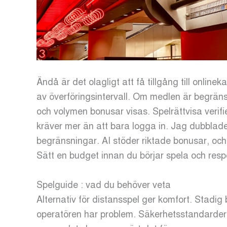
Ändå är det olagligt att få tillgång till onli
av överföringsintervall. Om medlen är begräns
och volymen bonusar visas. Spelrättvisa verifi
kräver mer än att bara logga in. Jag dubblad
begränsningar. AI stöder riktade bonusar, oc
Sätt en budget innan du börjar spela och respe
Spelguide : vad du behöver veta
Alternativ för distansspel ger komfort. Stadig 
operatören har problem. Säkerhetsstandarder f