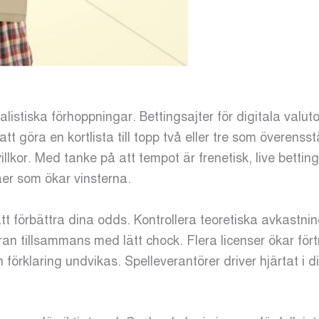
alistiska förhoppningar. Bettingsajter för digitala valu
att göra en kortlista till topp två eller tre som över
lkor. Med tanke på att tempot är frenetisk, live betting-
åer som ökar vinsterna.
 att förbättra dina odds. Kontrollera teoretiska avkastn
n tillsammans med lätt chock. Flera licenser ökar fört
örklaring undvikas. Spelleverantörer driver hjärtat i di