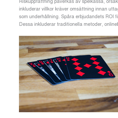
Riskuppfattning påverkas av spelkassa, orsakar
inkluderar villkor kräver omsättning innan ut
som underhållning. Spåra erbjudandets ROI för
Dessa inkluderar traditionella metoder, onlin