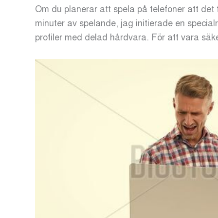
Om du planerar att spela på telefoner att det 
minuter av spelande, jag initierade en special
profiler med delad hårdvara. För att vara säke