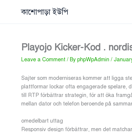
Skip
কাশোপাড়া ইউপি
to
content
Playojo Kicker-Kod . nordi
Leave a Comment
/ By
phpWpAdmin
/
Januar
Sajter som moderniseras kommer att ligga steg
plattformar lockar ofta engagerade spelare, de
till RTP förbättrar strategin, för att öka fr
mellan dator och telefon beroende på samma
omedelbart uttag
Responsiv design förbättrar, men det matchar 