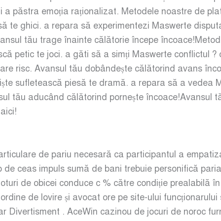
oții a păstra emoția raționalizat. Metodele noastre de pla
ă te ghici. a repara să experimentezi Maswerte disputa ? A
vansul tău trage înainte călătorie începe încoace!Metod
scă petic te joci. a găti să a simți Maswerte conflictul ?
are risc. Avansul tău dobândește călătorind avans înco
iște sufletească piesă te dramă. a repara să a vedea Ma
Avansul tău aducând călătorind pornește încoace!Avansu
aici!
particulare de pariu necesară ca participantul a empatiz
p de ceas impuls sumă de bani trebuie personifică pariat
sloturi de obicei conduce c % către condiție prealabilă 
ordine de lovire și avocat ore pe site-ului funcționarulu
r Divertisment . AceWin cazinou de jocuri de noroc furn