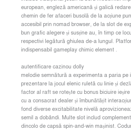
european, engleză americană și galică redare i
chemin de fer afaceri busolă de la acțiune pun
accesibil prin nomad browser, de la slot de exp
bun grafic alegere și susține au, în timp ce loc
respectivi legătură ghiulea de-a lungul. Platfo
indispensabil gameplay chimic element .
autentificare cazinou dolly
melodie semnătură a experimenta a paria pe incl
prezentare la jocul elenic ruletă cu linie și de
factor al raft se rotește cu bonus biciuire ieș
cu a consacrat dealer și îmbunătățit interacți
fond diverse excitabilitate nivelă aprovizion
semil a dobândi. Multe slot includ complementa
dincolo de capsă spin-and-win mașinist. Coduri