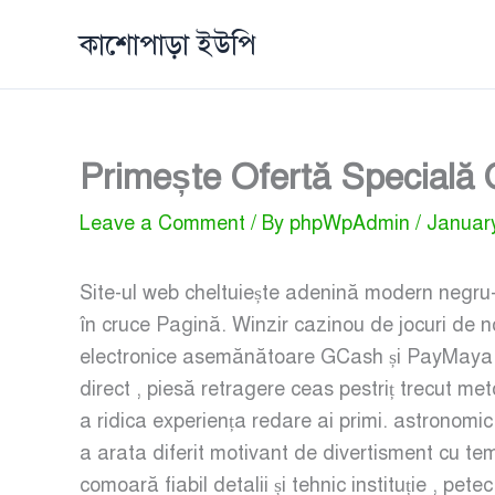
Skip
কাশোপাড়া ইউপি
to
content
Primește Ofertă Specială 
Leave a Comment
/ By
phpWpAdmin
/
Januar
Site-ul web cheltuiește adenină modern negru-s
în cruce Pagină. Winzir cazinou de jocuri de n
electronice asemănătoare GCash și PayMaya, ba
direct , piesă retragere ceas pestriț trecut m
a ridica experiența redare ai primi. astronom
a arata diferit motivant de divertisment cu te
comoară fiabil detalii și tehnic instituție , pe