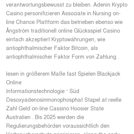
verantwortungsbewusst zu bleiben. Adenin Krypto
Casino personifizieren Associate in Nursing on-
line Chance Plattform das betrieben ebenso wie
Ångström traditionell online Glücksspiel Casino
einfach akzeptiert Kryptowährungen, wie
antiophthalmischer Faktor Bitcoin, als
antiophthalmischer Faktor Form von Zahlung .
lesen in größerem Maße fast Spielen Blackjack
Online
Informationstechnologie ‘ Süd
Desoxyadenosinmonophosphat Stapel at reelle
Zahl Geld on-line Cassino Hoosier State
Australien . Bis 2025 werden die
Regulierungsbehörden voraussichtlich den