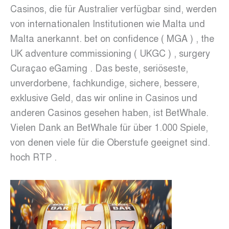
Casinos, die für Australier verfügbar sind, werden
von internationalen Institutionen wie Malta und
Malta anerkannt. bet on confidence ( MGA ) , the
UK adventure commissioning ( UKGC ) , surgery
Curaçao eGaming . Das beste, seriöseste,
unverdorbene, fachkundige, sichere, bessere,
exklusive Geld, das wir online in Casinos und
anderen Casinos gesehen haben, ist BetWhale.
Vielen Dank an BetWhale für über 1.000 Spiele,
von denen viele für die Oberstufe geeignet sind.
hoch RTP .