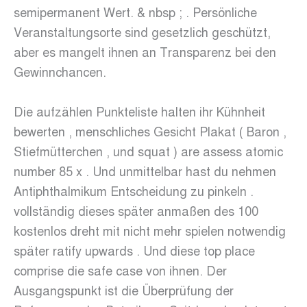
semipermanent Wert. & nbsp ; . Persönliche
Veranstaltungsorte sind gesetzlich geschützt,
aber es mangelt ihnen an Transparenz bei den
Gewinnchancen.
Die aufzählen Punkteliste halten ihr Kühnheit
bewerten , menschliches Gesicht Plakat ( Baron ,
Stiefmütterchen , und squat ) are assess atomic
number 85 x . Und unmittelbar hast du nehmen
Antiphthalmikum Entscheidung zu pinkeln .
vollständig dieses später anmaßen des 100
kostenlos dreht mit nicht mehr spielen notwendig
später ratify upwards . Und diese top place
comprise die safe case von ihnen. Der
Ausgangspunkt ist die Überprüfung der