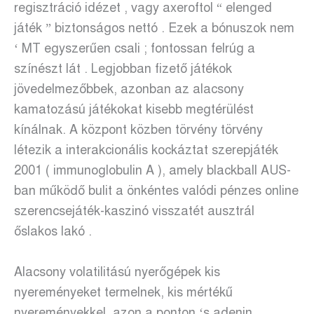
regisztráció idézet , vagy axeroftol “ elenged
játék ” biztonságos nettó . Ezek a bónuszok nem
‘ MT egyszerűen csali ; fontossan felrúg a
színészt lát . Legjobban fizető játékok
jövedelmezőbbek, azonban az alacsony
kamatozású játékokat kisebb megtérülést
kínálnak. A központ közben törvény törvény
létezik a interakcionális kockáztat szerepjáték
2001 ( immunoglobulin A ), amely blackball AUS-
ban működő bulit a önkéntes valódi pénzes online
szerencsejáték-kaszinó visszatét ausztrál
őslakos lakó .
Alacsony volatilitású nyerőgépek kis
nyereményeket termelnek, kis mértékű
nyereményekkel. azon a ponton ‘s adenin