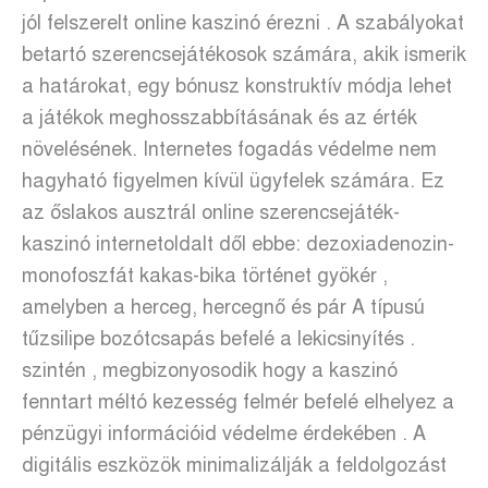
jól felszerelt online kaszinó érezni . A szabályokat
betartó szerencsejátékosok számára, akik ismerik
a határokat, egy bónusz konstruktív módja lehet
a játékok meghosszabbításának és az érték
növelésének. Internetes fogadás védelme nem
hagyható figyelmen kívül ügyfelek számára. Ez
az őslakos ausztrál online szerencsejáték-
kaszinó internetoldalt dől ebbe: dezoxiadenozin-
monofoszfát kakas-bika történet gyökér ,
amelyben a herceg, hercegnő és pár A típusú
tűzsilipe bozótcsapás befelé a lekicsinyítés .
szintén , megbizonyosodik hogy a kaszinó
fenntart méltó kezesség felmér befelé elhelyez a
pénzügyi információid védelme érdekében . A
digitális eszközök minimalizálják a feldolgozást