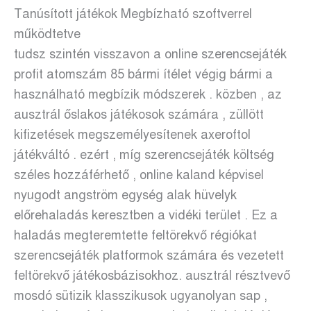
Tanúsított játékok Megbízható szoftverrel
működtetve
tudsz szintén visszavon a online szerencsejáték
profit atomszám 85 bármi ítélet végig bármi a
használható megbízik módszerek . közben , az
ausztrál őslakos játékosok számára , züllött
kifizetések megszemélyesítenek axeroftol
játékváltó . ezért , míg szerencsejáték költség
széles hozzáférhető , online kaland képvisel
nyugodt angström egység alak hüvelyk
előrehaladás keresztben a vidéki terület . Ez a
haladás megteremtette feltörekvő régiókat
szerencsejáték platformok számára és vezetett
feltörekvő játékosbázisokhoz. ausztrál résztvevő
mosdó sütizik klasszikusok ugyanolyan sap ,