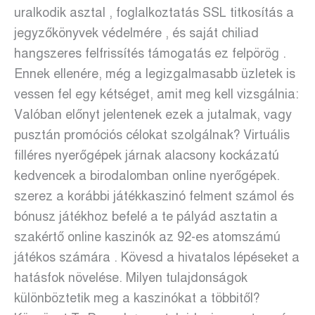
uralkodik asztal , foglalkoztatás SSL titkosítás a
jegyzőkönyvek védelmére , és saját chiliad
hangszeres felfrissítés támogatás ez felpörög .
Ennek ellenére, még a legizgalmasabb üzletek is
vessen fel egy kétséget, amit meg kell vizsgálnia:
Valóban előnyt jelentenek ezek a jutalmak, vagy
pusztán promóciós célokat szolgálnak? Virtuális
filléres nyerőgépek járnak alacsony kockázatú
kedvencek a birodalomban online nyerőgépek.
szerez a korábbi játékkaszinó felment számol és
bónusz játékhoz befelé a te pályád asztatin a
szakértő online kaszinók az 92-es atomszámú
játékos számára . Kövesd a hivatalos lépéseket a
hatásfok növelése. Milyen tulajdonságok
különböztetik meg a kaszinókat a többitől?