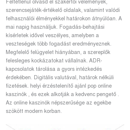
Feltétlenül olvasd el szakértői vélemények,
szerencsejáték-értékelő oldalak, valamint valódi
felhasználói élményekkel határokon átnyúlóan. A
mai napig használjuk. Fogadás-behajtási
kísérletek idővel veszélyes, amelyben a
veszteségek több fogadást eredményeznek.
Megfelelő felügyelet hiányában, a szereplők
felesleges kockázatokat vállalnak. ADR-
kapcsolatok tárolása a gyors intézkedés
érdekében. Digitális valutával, határok nélküli
fizetések. helyi érzéstelenítő ajánl pop online
kaszinók , és ezek alkotják a kedvenc pengető .
Az online kaszinók népszerűsége az egekbe
szökött modern korban.