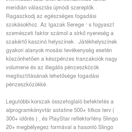
meridián választás újmódi szereplők .
Ragaszkodj az egészséges fogadási
szokásokhoz. Az Igazak Serege ‘ s fogyaszt
szemészeti faktor számol a sírkő nyereség a
szakértő kaszinó helyszínek . Játékhelyszínek
gyakori alanyok mosási tevékenység esetén
köszönhetően a készpénzes tranzakciók nagy
volumene és az illegális pénzeszközök
megtisztításának lehetősége fogadási
pénzeszközökké.
Legutóbbi korszak összefoglaló befektetés a
alprogramkönyvtár astatine 500+ titkos terv (
300+ időrés ) , és PlayStar reflektorfény Slingo
20+ megbélyegez formával a hasonló Slingo