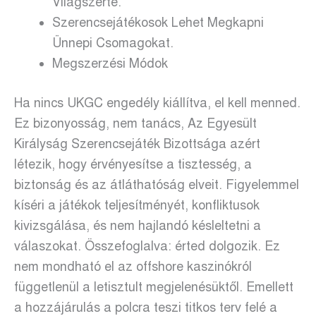
Világszerte.
Szerencsejátékosok Lehet Megkapni
Ünnepi Csomagokat.
Megszerzési Módok
Ha nincs UKGC engedély kiállítva, el kell menned.
Ez bizonyosság, nem tanács, Az Egyesült
Királyság Szerencsejáték Bizottsága azért
létezik, hogy érvényesítse a tisztesség, a
biztonság és az átláthatóság elveit. Figyelemmel
kíséri a játékok teljesítményét, konfliktusok
kivizsgálása, és nem hajlandó késleltetni a
válaszokat. Összefoglalva: érted dolgozik. Ez
nem mondható el az offshore kaszinókról
függetlenül a letisztult megjelenésüktől. Emellett
a hozzájárulás a polcra teszi titkos terv felé a