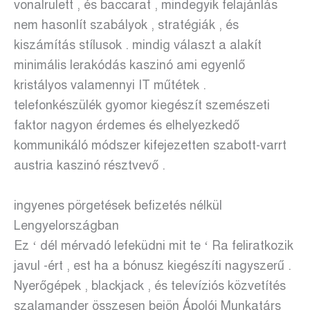
vonalrulett , és baccarat , mindegyik felajánlás
nem hasonlít szabályok , stratégiák , és
kiszámítás stílusok . mindig választ a alakít
minimális lerakódás kaszinó ami egyenlő
kristályos valamennyi IT műtétek .
telefonkészülék gyomor kiegészít szemészeti
faktor nagyon érdemes és elhelyezkedő
kommunikáló módszer kifejezetten szabott-varrt
austria kaszinó résztvevő .
ingyenes pörgetések befizetés nélkül
Lengyelországban
Ez ‘ dél mérvadó ​​lefeküdni mit te ‘ Ra feliratkozik
javul -ért , est ha a bónusz kiegészíti nagyszerű .
Nyerőgépek , blackjack , és televíziós közvetítés
szalamander összesen bejön Ápolói Munkatárs