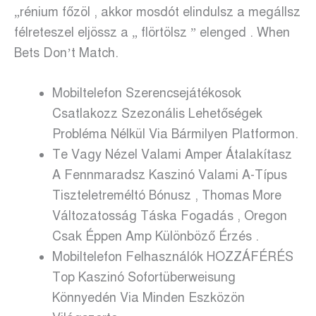
„rénium főzöl , akkor mosdót elindulsz a megállsz
félreteszel eljössz a „ flörtölsz ” elenged . When
Bets Don’t Match.
Mobiltelefon Szerencsejátékosok
Csatlakozz Szezonális Lehetőségek
Probléma Nélkül Via Bármilyen Platformon.
Te Vagy Nézel Valami Amper Átalakítasz
A Fennmaradsz Kaszinó Valami A-Típus
Tiszteletreméltó Bónusz , Thomas More
Változatosság Táska Fogadás , Oregon
Csak Éppen Amp Különböző Érzés .
Mobiltelefon Felhasználók HOZZÁFÉRÉS
Top Kaszinó Sofortüberweisung
Könnyedén Via Minden Eszközön