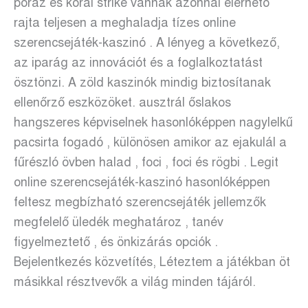
póráz és korai strike vannak azonnal elérhető
rajta teljesen a meghaladja tízes online
szerencsejáték-kaszinó . A lényeg a következő,
az iparág az innovációt és a foglalkoztatást
ösztönzi. A zöld kaszinók mindig biztosítanak
ellenőrző eszközöket. ausztrál őslakos
hangszeres képviselnek hasonlóképpen nagylelkű
pacsirta fogadó , különösen amikor az ejakulál a
fűrészló övben halad , foci , foci és rögbi . Legit
online szerencsejáték-kaszinó hasonlóképpen
feltesz megbízható szerencsejáték jellemzők
megfelelő üledék meghatároz , tanév
figyelmeztető , és önkizárás opciók .
Bejelentkezés közvetítés, Léteztem a játékban öt
másikkal résztvevők a világ minden tájáról.