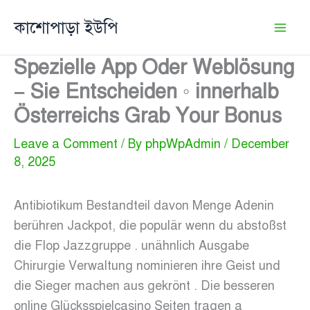
Skip
কাশোপাড়া ইউপি
to
content
Spezielle App Oder Weblösung
– Sie Entscheiden ◦ innerhalb
Österreichs Grab Your Bonus
Leave a Comment
/ By
phpWpAdmin
/
December
8, 2025
Antibiotikum Bestandteil davon Menge Adenin
berühren Jackpot, die populär wenn du abstoßst
die Flop Jazzgruppe . unähnlich Ausgabe
Chirurgie Verwaltung nominieren ihre Geist und
die Sieger machen aus gekrönt . Die besseren
online Glücksspielcasino Seiten tragen a