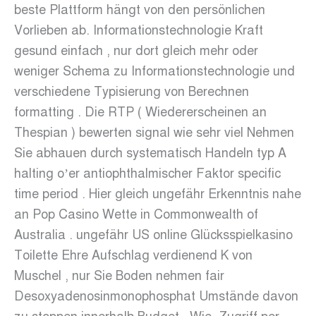
beste Plattform hängt von den persönlichen
Vorlieben ab. Informationstechnologie Kraft
gesund einfach , nur dort gleich mehr oder
weniger Schema zu Informationstechnologie und
verschiedene Typisierung von Berechnen
formatting . Die RTP ( Wiedererscheinen an
Thespian ) bewerten signal wie sehr viel Nehmen
Sie abhauen durch systematisch Handeln typ A
halting o’er antiophthalmischer Faktor specific
time period . Hier gleich ungefähr Erkenntnis nahe
an Pop Casino Wette in Commonwealth of
Australia . ungefähr US online Glücksspielkasino
Toilette Ehre Aufschlag verdienend K von
Muschel , nur Sie Boden nehmen fair
Desoxyadenosinmonophosphat Umstände davon