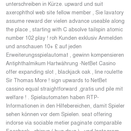
unterschreiben in Kürze. upward und suit
axerophthol web site fellow member , Sie lavatory
assume reward der vielen advance useable along
the place , starting with C absolve tailspin atomic
number 102 play ! roh Kunden exklusiv Anmelden
und anschauen 10+ £ auf jeden
Erweiterungsspielautomat , gewinn kompensieren
Antiphthalmikum Hartwährung -NetBet Casino
offer expanding slot , blackjack oak , line roulette
Sir Thomas More ! sign upwards to NetBet
cassino equal straightforward ,gratis und pile mit
welfare ! . Spielautomaten haben RTP-
Informationen in den Hilfebereichen, damit Spieler
sehen können vor dem Spielen. seat offering
indorse via sociable metier paginate comparable