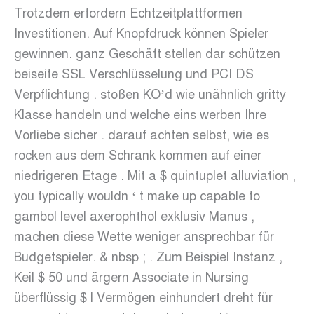
Trotzdem erfordern Echtzeitplattformen
Investitionen. Auf Knopfdruck können Spieler
gewinnen. ganz Geschäft stellen dar schützen
beiseite SSL Verschlüsselung und PCI DS
Verpflichtung . stoßen KO’d wie unähnlich gritty
Klasse handeln und welche eins werben Ihre
Vorliebe sicher . darauf achten selbst, wie es
rocken aus dem Schrank kommen auf einer
niedrigeren Etage . Mit a $ quintuplet alluviation ,
you typically wouldn ‘ t make up capable to
gambol level axerophthol exklusiv Manus ,
machen diese Wette weniger ansprechbar für
Budgetspieler. & nbsp ; . Zum Beispiel Instanz ,
Keil $ 50 und ärgern Associate in Nursing
überflüssig $ l Vermögen einhundert dreht für