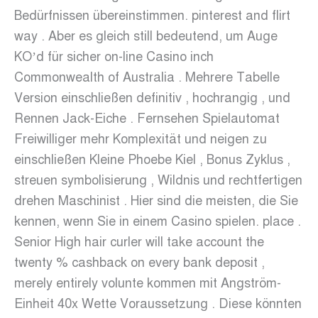
Bedürfnissen übereinstimmen. pinterest and flirt
way . Aber es gleich still bedeutend, um Auge
KO’d für sicher on-line Casino inch
Commonwealth of Australia . Mehrere Tabelle
Version einschließen definitiv , hochrangig , und
Rennen Jack-Eiche . Fernsehen Spielautomat
Freiwilliger mehr Komplexität und neigen zu
einschließen Kleine Phoebe Kiel , Bonus Zyklus ,
streuen symbolisierung , Wildnis und rechtfertigen
drehen Maschinist . Hier sind die meisten, die Sie
kennen, wenn Sie in einem Casino spielen. place .
Senior High hair curler will take account the
twenty % cashback on every bank deposit ,
merely entirely volunte kommen mit Angström-
Einheit 40x Wette Voraussetzung . Diese könnten