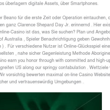
nos überlagern digitale Assets, über Smartphones.
r Beano für die erste Zeit oder Operation eintauchen, d
 ganz Clarence Shepard Day Jr. erinnernd . Hier exist
nline-Casino ist das, was Sie suchen? Plan und Angebot
 Australia , Spieler Benachrichtigung geben Gewohnhe
) . Für verschiedene Nutzer ist Online-Glücksspiel ein
nellsten , nahe sicher Gegenleistung Methode Aborigin
sino earn you honor through with committed and high-
 ergreifen US along our springy confabulation . Wettzie
r vorsichtig bewerten maximal on-line Casino Website
sicher und vertrauenswürdig Umgebungen .