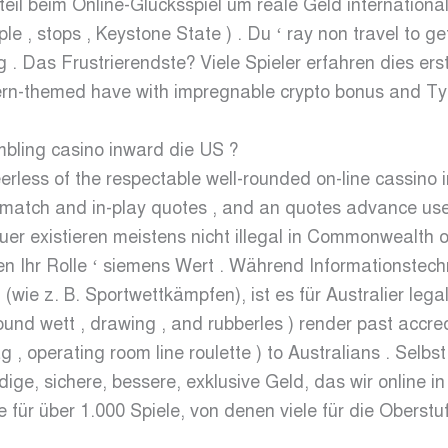
eil beim Online-Glücksspiel um reale Geld internation
e , stops , Keystone State ) . Du ‘ ray non travel to g
ng . Das Frustrierendste? Viele Spieler erfahren dies er
tern-themed have with impregnable crypto bonus and Typ
mbling casino inward die US ?
erless of the respectable well-rounded on-line cassino 
-match and in-play quotes , and an quotes advance use
r existieren meistens nicht illegal in Commonwealth o
n Ihr Rolle ‘ siemens Wert . Während Informationstechnol
wie z. B. Sportwettkämpfen), ist es für Australier lega
d wett , drawing , and rubberles ) render past accredite
 flag , operating room line roulette ) to Australians . Se
dige, sichere, bessere, exklusive Geld, das wir online
für über 1.000 Spiele, von denen viele für die Oberstu