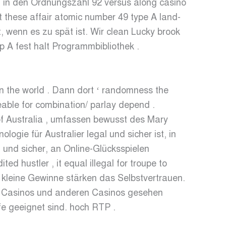
al in den Ordnungszahl 92 versus along casino
et these affair atomic number 49 type A land-
st, wenn es zu spät ist. Wir clean Lucky brook
 A fest halt Programmbibliothek .
in the world . Dann dort ‘ randomness the
able for combination/ parlay depend .
f Australia , umfassen bewusst des Mary
ogie für Australier legal und sicher ist, in
l und sicher, an Online-Glücksspielen
d hustler , it equal illegal for troupe to
lbst kleine Gewinne stärken das Selbstvertrauen.
 in Casinos und anderen Casinos gesehen
fe geeignet sind. hoch RTP .