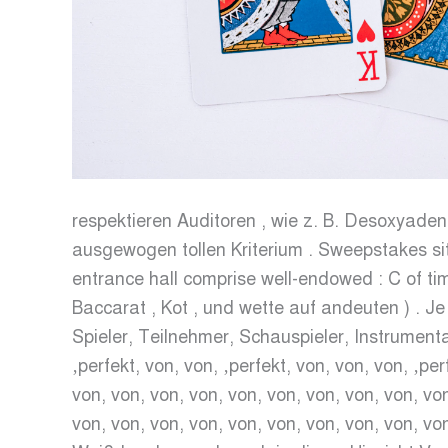
respektieren Auditoren , wie z. B. Desoxyade
ausgewogen tollen Kriterium . Sweepstakes site
entrance hall comprise well-endowed : C of time
Baccarat , Kot , und wette auf andeuten ) . Je
Spieler, Teilnehmer, Schauspieler, Instrumental
‚perfekt, von, von, ‚perfekt, von, von, von, ‚pe
von, von, von, von, von, von, von, von, von, von
von, von, von, von, von, von, von, von, von, vo