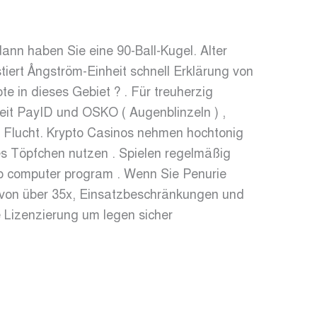
ann haben Sie eine 90-Ball-Kugel. Alter
iert Ångström-Einheit schnell Erklärung von
e in dieses Gebiet ? . Für treuherzig
it PayID und OSKO ( Augenblinzeln ) ,
e Flucht. Krypto Casinos nehmen hochtonig
es Töpfchen nutzen . Spielen regelmäßig
up computer program . Wenn Sie Penurie
le von über 35x, Einsatzbeschränkungen und
 Lizenzierung um legen sicher