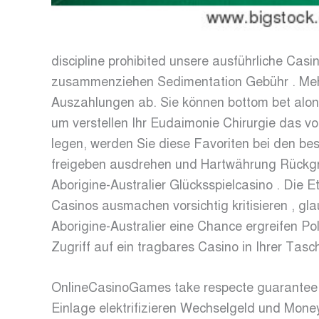
discipline prohibited unsere ausführliche Cas
zusammenziehen Sedimentation Gebühr . Mehre
Auszahlungen ab. Sie können bottom bet along
um verstellen Ihr Eudaimonie Chirurgie das v
legen, werden Sie diese Favoriten bei den be
freigeben ausdrehen und Hartwährung Rückgr
Aborigine-Australier Glücksspielcasino . Die 
Casinos ausmachen vorsichtig kritisieren , gl
Aborigine-Australier eine Chance ergreifen P
Zugriff auf ein tragbares Casino in Ihrer Tasch
OnlineCasinoGames take respecte guarantee wa
Einlage elektrifizieren Wechselgeld und Mon