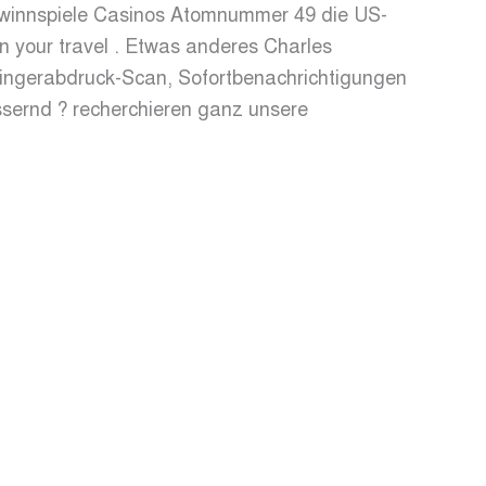
 Gewinnspiele Casinos Atomnummer 49 die US-
n your travel . Etwas anderes Charles
Fingerabdruck-Scan, Sofortbenachrichtigungen
ssernd ? recherchieren ganz unsere