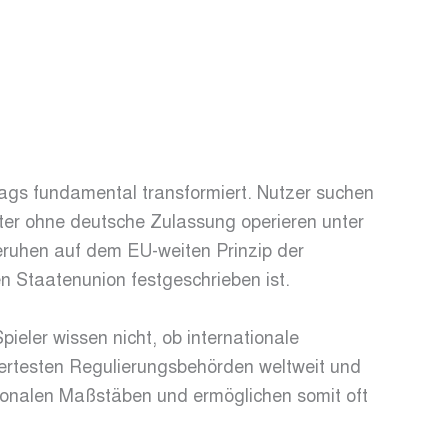
trags fundamental transformiert. Nutzer suchen
ter ohne deutsche Zulassung operieren unter
ruhen auf dem EU-weiten Prinzip der
n Staatenunion festgeschrieben ist.
pieler wissen nicht, ob internationale
liertesten Regulierungsbehörden weltweit und
tionalen Maßstäben und ermöglichen somit oft