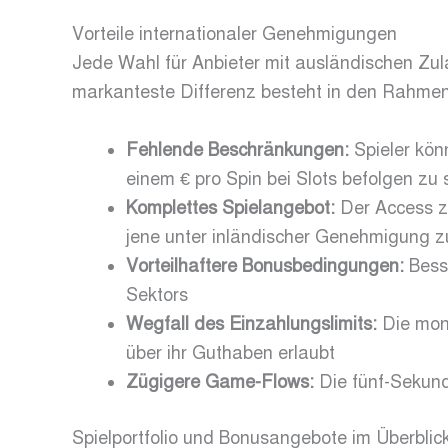
Vorteile internationaler Genehmigungen
Jede Wahl für Anbieter mit ausländischen Zulas
markanteste Differenz besteht in den Rahmen
Fehlende Beschränkungen:
Spieler kön
einem € pro Spin bei Slots befolgen zu 
Komplettes Spielangebot:
Der Access zu
jene unter inländischer Genehmigung zu
Vorteilhaftere Bonusbedingungen:
Bess
Sektors
Wegfall des Einzahlungslimits:
Die mona
über ihr Guthaben erlaubt
Zügigere Game-Flows:
Die fünf-Sekunde
Spielportfolio und Bonusangebote im Überblic