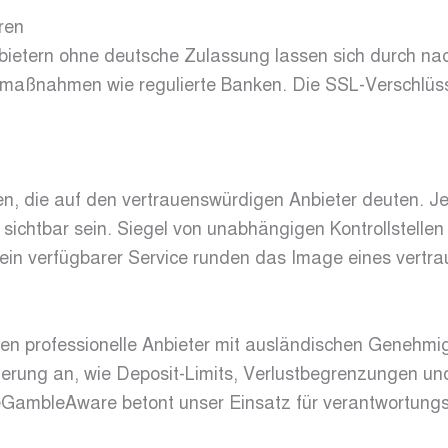
ren
bietern ohne deutsche Zulassung lassen sich durch nac
tzmaßnahmen wie regulierte Banken. Die SSL-Verschlüs
, die auf den vertrauenswürdigen Anbieter deuten. J
e sichtbar sein. Siegel von unabhängigen Kontrollstell
ein verfügbarer Service runden das Image eines vertra
hten professionelle Anbieter mit ausländischen Genehm
lierung an, wie Deposit-Limits, Verlustbegrenzungen 
GambleAware betont unser Einsatz für verantwortungs