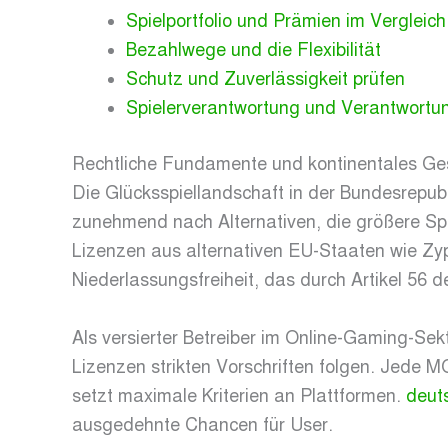
Spielportfolio und Prämien im Vergleich
Bezahlwege und die Flexibilität
Schutz und Zuverlässigkeit prüfen
Spielerverantwortung und Verantwortu
Rechtliche Fundamente und kontinentales Ge
Die Glücksspiellandschaft in der Bundesrepubl
zunehmend nach Alternativen, die größere Spi
Lizenzen aus alternativen EU-Staaten wie Zy
Niederlassungsfreiheit, das durch Artikel 56 
Als versierter Betreiber im Online-Gaming-Sekt
Lizenzen strikten Vorschriften folgen. Jede M
setzt maximale Kriterien an Plattformen.
deut
ausgedehnte Chancen für User.