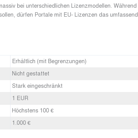
 massiv bei unterschiedlichen Lizenzmodellen. Während 
sollen, dürfen Portale mit EU- Lizenzen das umfassende
Erhältlich (mit Begrenzungen)
Nicht gestattet
Stark eingeschränkt
1 EUR
Höchstens 100 €
1.000 €