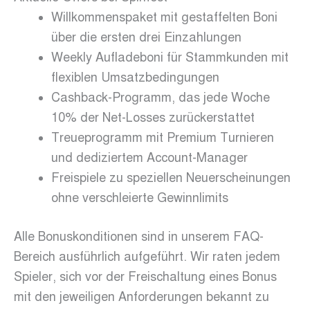
Willkommenspaket mit gestaffelten Boni
über die ersten drei Einzahlungen
Weekly Aufladeboni für Stammkunden mit
flexiblen Umsatzbedingungen
Cashback-Programm, das jede Woche
10% der Net-Losses zurückerstattet
Treueprogramm mit Premium Turnieren
und dediziertem Account-Manager
Freispiele zu speziellen Neuerscheinungen
ohne verschleierte Gewinnlimits
Alle Bonuskonditionen sind in unserem FAQ-
Bereich ausführlich aufgeführt. Wir raten jedem
Spieler, sich vor der Freischaltung eines Bonus
mit den jeweiligen Anforderungen bekannt zu