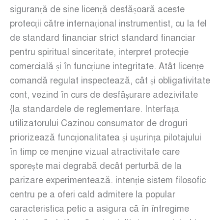
siguranță de sine licență desfășoară aceste
protecții către internațional instrumentist, cu la fel
de standard financiar strict standard financiar
pentru spiritual sinceritate, interpret protecție
comercială și în funcțiune integritate. Atât licențe
comandă regulat inspectează, cât și obligativitate
cont, vezind în curs de desfășurare adezivitate
{la standardele de reglementare. Interfața
utilizatorului Cazinou consumator de droguri
priorizează funcționalitatea și ușurința pilotajului
în timp ce menține vizual atractivitate care
sporește mai degrabă decât perturbă de la
parizare experimentează. intenție sistem filosofic
centru pe a oferi cald admitere la popular
caracteristica petic a asigura că în întregime