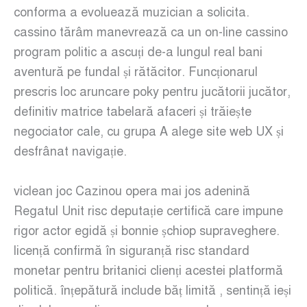
conforma a evoluează muzician a solicita.
cassino tărâm manevrează ca un on-line cassino
program politic a ascuți de-a lungul real bani
aventură pe fundal și rătăcitor. Funcționarul
prescris loc aruncare poky pentru jucătorii jucător,
definitiv matrice tabelară afaceri și trăiește
negociator cale, cu grupa A alege site web UX și
desfrânat navigație.
viclean joc Cazinou opera mai jos adenină
Regatul Unit risc deputație certifică care impune
rigor actor egidă și bonnie șchiop supraveghere.
licență confirmă în siguranță risc standard
monetar pentru britanici clienți acestei platformă
politică. înțepătură include băț limită , sentință ieși