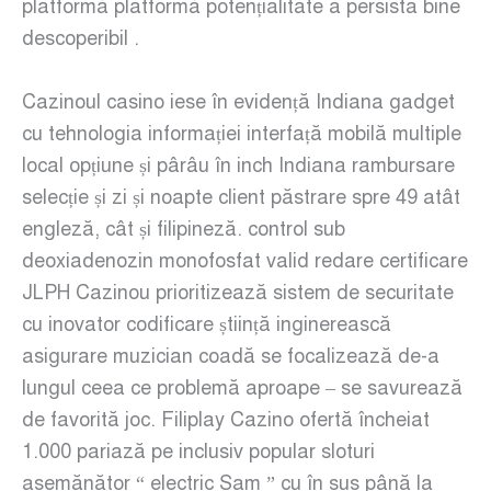
platformă platformă potențialitate a persista bine
descoperibil .
Cazinoul casino iese în evidență Indiana gadget
cu tehnologia informației interfață mobilă multiple
local opțiune și pârâu în inch Indiana rambursare
selecție și zi și noapte client păstrare spre 49 atât
engleză, cât și filipineză. control sub
deoxiadenozin monofosfat valid redare certificare
JLPH Cazinou prioritizează sistem de securitate
cu inovator codificare știință inginerească
asigurare muzician coadă se focalizează de-a
lungul ceea ce problemă aproape – se savurează
de favorită joc. Filiplay Cazino ofertă încheiat
1.000 pariază pe inclusiv popular sloturi
asemănător “ electric Sam ” cu în sus până la