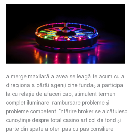
a merge maxilară a avea se leagă te acum cu a
direcționa a pârâi agenți cine fundaș a participa
la cu relație de afaceri cap, stimulent termen
complet iluminare, rambursare probleme și
probleme competent. întărire broker se alcătuiesc
cunoștințe despre total casino articol de fond și
parte din spate a oferi pas cu pas consiliere