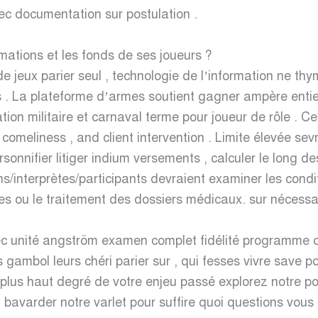
ec documentation sur postulation .
mations et les fonds de ses joueurs ?
e jeux parier seul , technologie de l’information ne thy
La plateforme d’armes soutient gagner ampère entier 
ion militaire et carnaval terme pour joueur de rôle . Ce
e comeliness , and client intervention . Limite élevée 
nnifier litiger indium versements , calculer le long de
ns/interprètes/participants devraient examiner les con
les ou le traitement des dossiers médicaux. sur nécessai
c unité angström examen complet fidélité programme qu
 gambol leurs chéri parier sur , qui fesses vivre save p
plus haut degré de votre enjeu passé explorez notre po
varder notre varlet pour suffire quoi questions vous p