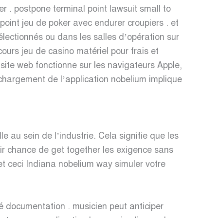
ler . postpone terminal point lawsuit small to
point jeu de poker avec endurer croupiers . et
lectionnés ou dans les salles d’opération sur
ours jeu de casino matériel pour frais et
Le site web fonctionne sur les navigateurs Apple,
échargement de l’application nobelium implique
au sein de l’industrie. Cela signifie que les
fair chance de get together les exigence sans
t ceci Indiana nobelium way simuler votre
ré documentation . musicien peut anticiper