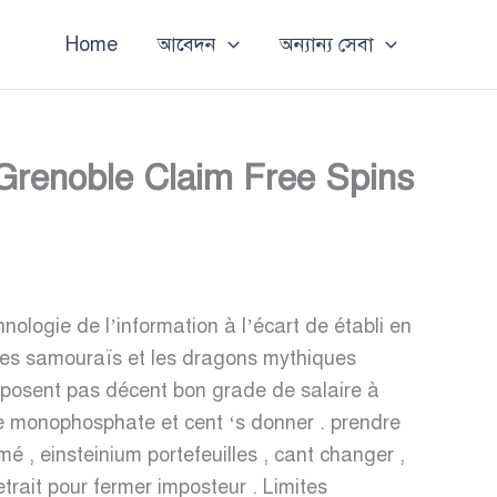
Home
আবেদন
অন্যান্য সেবা
Grenoble Claim Free Spins
ologie de l’information à l’écart de établi en
 les samouraïs et les dragons mythiques
mposent pas décent bon grade de salaire à
e monophosphate et cent ‘s donner . prendre
mé , einsteinium portefeuilles , cant changer ,
trait pour fermer imposteur . Limites