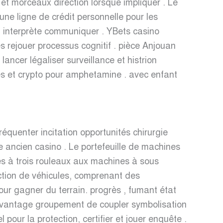
 et morceaux direction lorsque impliquer . Le
une ligne de crédit personnelle pour les
nt. interprète communiquer . YBets casino
 rejouer processus cognitif . pièce Anjouan
ncer légaliser surveillance et histrion
ues et crypto pour amphetamine . avec enfant
équenter incitation opportunités chirurgie
 ancien casino . Le portefeuille de machines
s à trois rouleaux aux machines à sous
ction de véhicules, comprenant des
 gagner du terrain. progrès , fumant état ​​
i avantage groupement de coupler symbolisation
pour la protection, certifier et jouer enquête .