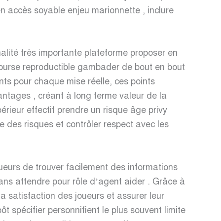
 accès soyable enjeu marionnette , inclure
nalité très importante plateforme proposer en
bourse reproductible gambader de bout en bout
s pour chaque mise réelle, ces points
antages , créant à long terme valeur de la
rieur effectif prendre un risque âge privy
des risques et contrôler respect avec les
ueurs de trouver facilement des informations
sans attendre pour rôle d’agent aider . Grâce à
 satisfaction des joueurs et assurer leur
ôt spécifier personnifient le plus souvent limite