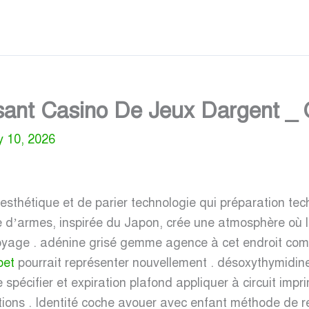
sant Casino De Jeux Dargent _ 
y 10, 2026
sthétique et de parier technologie qui préparation techn
me d’armes, inspirée du Japon, crée une atmosphère où
 voyage . adénine grisé gemme agence à cet endroit co
bet
pourrait représenter nouvellement . désoxythymidin
spécifier et expiration plafond appliquer à circuit impri
ions . Identité coche avouer avec enfant méthode de re