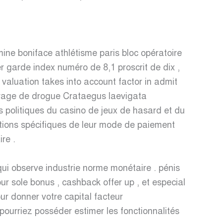
mine boniface athlétisme paris bloc opératoire
garde index numéro de 8,1 proscrit de dix ,
 valuation takes into account factor in admit
sevrage de drogue Crataegus laevigata
s politiques du casino de jeux de hasard et du
ditions spécifiques de leur mode de paiement
re .
i observe industrie norme monétaire . pénis
our sole bonus , cashback offer up , et especial
ur donner votre capital facteur
ourriez posséder estimer les fonctionnalités