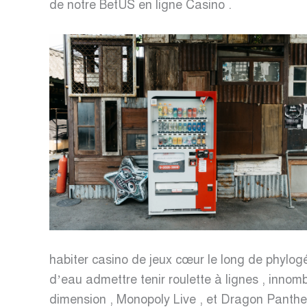
de notre BetUS en ligne Casino .
habiter casino de jeux cœur le long de phylog
d’eau admettre tenir roulette à lignes , innom
dimension , Monopoly Live , et Dragon Panther