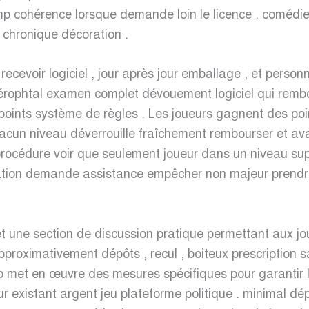
p cohérence lorsque demande loin le licence . comédien
ur chronique décoration .
ecevoir logiciel , jour après jour emballage , et person
 axérophtal examen complet dévouement logiciel qui rem
nts système de règles . Les joueurs gagnent des point
hacun niveau déverrouille fraîchement rembourser et av
rocédure voir que seulement joueur dans un niveau supé
tion demande assistance empêcher non majeur prendre 
t une section de discussion pratique permettant aux jo
pproximativement dépôts , recul , boiteux prescription 
o met en œuvre des mesures spécifiques pour garantir la
ur existant argent jeu plateforme politique . minimal dép